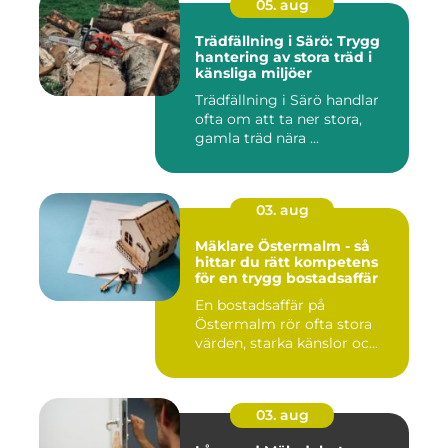
05. aug
Trädfällning i Särö: Trygg
hantering av stora träd i
känsliga miljöer
Trädfällning i Särö handlar
ofta om att ta ner stora,
gamla träd nära ...
03. aug
Mäklare Östermalm - så
hittar du rätt kompetens
för en trygg bostadsaffär
En bostadsaffär på
Östermalm rör ofta stora
värden, starka känslor oc...
03. aug