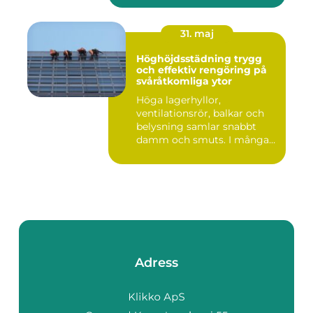
31. maj
Höghöjdsstädning trygg
och effektiv rengöring på
svåråtkomliga ytor
Höga lagerhyllor,
ventilationsrör, balkar och
belysning samlar snabbt
damm och smuts. I många
lokale...
Adress