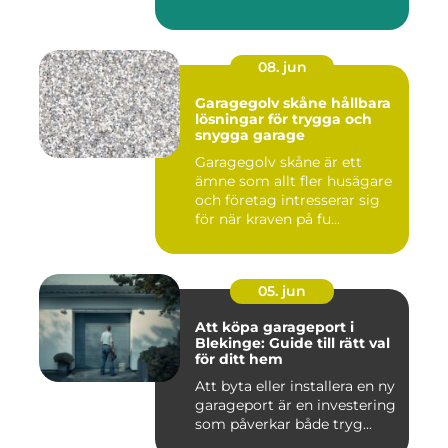
08. jun
Garagegolv skåne hållbara
lösningar för trygga och
snygga garage
Garagegolv skåne är ett
ämne som allt fler husägare
och företag intresserar sig
för när kraven på fu...
05. jun
Att köpa garageport i
Blekinge: Guide till rätt val
för ditt hem
Att byta eller installera en ny
garageport är en investering
som påverkar både tryg...