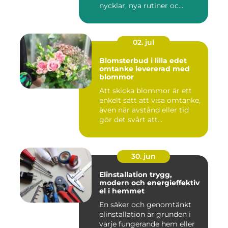
nycklar, nya rutiner oc...
02. jul
Blomsterbud i lilla edet
omtanke levererad med
blommor
Att skicka blommor är ett
enkelt sätt att visa omtanke,
även när avstånd eller tid
gör det svårt att...
30. jun
Elinstallation trygg,
modern och energieffektiv
el i hemmet
En säker och genomtänkt
elinstallation är grunden i
varje fungerande hem eller