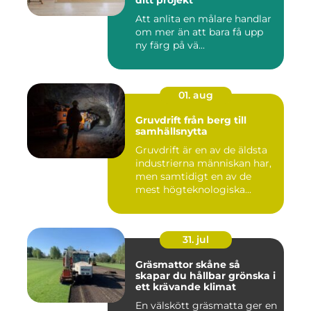
Att anlita en målare handlar
om mer än att bara få upp
ny färg på vä...
01. aug
Gruvdrift från berg till
samhällsnytta
Gruvdrift är en av de äldsta
industrierna människan har,
men samtidigt en av de
mest högteknologiska...
31. jul
Gräsmattor skåne så
skapar du hållbar grönska i
ett krävande klimat
En välskött gräsmatta ger en