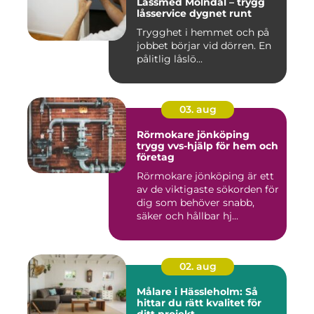
Låssmed Mölndal – trygg
låsservice dygnet runt
Trygghet i hemmet och på
jobbet börjar vid dörren. En
pålitlig låslö...
03. aug
Rörmokare jönköping
trygg vvs-hjälp för hem och
företag
Rörmokare jönköping är ett
av de viktigaste sökorden för
dig som behöver snabb,
säker och hållbar hj...
02. aug
Målare i Hässleholm: Så
hittar du rätt kvalitet för
ditt projekt