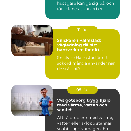
husägare kan ge sig på, och
rätt planerat kan arbet...
11. jul
Snickare i Halmstad:
Vägledning till rätt
hantverkare för ditt
byggprojekt
Snickare Halmstad är ett
sökord många använder när
de står infö...
05. jul
Vvs göteborg trygg hjälp
med värme, vatten och
sanitet
Att få problem med värme,
vatten eller avlopp stannar
snabbt upp vardagen. En