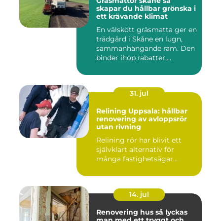
Gräsmattor skåne så
skapar du hållbar grönska i
ett krävande klimat
En välskött gräsmatta ger en
trädgård i Skåne en lugn,
sammanhängande ram. Den
binder ihop rabatter,...
31. jul
Relining Uppsala: hållbar
renovering av avloppsrör
utan rivning
Relining rör har blivit ett
självklart alternativ för
många fastighetsägar...
14. jul
Renovering hus så lyckas
man med ett tryggt och