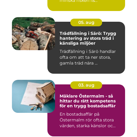
minska risken f&...
05. aug
Trädfällning i Särö: Trygg
hantering av stora träd i
känsliga miljöer
Trädfällning i Särö handlar
ofta om att ta ner stora,
gamla träd nära ...
03. aug
Mäklare Östermalm - så
hittar du rätt kompetens
för en trygg bostadsaffär
En bostadsaffär på
Östermalm rör ofta stora
värden, starka känslor oc...