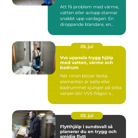
Att få problem med värme,
vatten eller avlopp stannar
snabbt upp vardagen. En
droppande blandare, en...
05. jul
Vvs uppsala trygg hjälp
med vatten, värme och
badrum
När rören börjar läcka,
elementen är kalla eller
badrummet sjunger på sista
versen blir VVS-frågor s...
03. jul
Flytthjälp i sundsvall så
planerar du en trygg och
smidig flytt