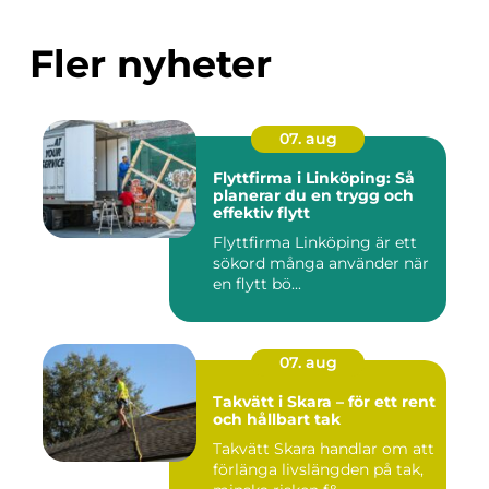
Fler nyheter
07. aug
Flyttfirma i Linköping: Så
planerar du en trygg och
effektiv flytt
Flyttfirma Linköping är ett
sökord många använder när
en flytt bö...
07. aug
Takvätt i Skara – för ett rent
och hållbart tak
Takvätt Skara handlar om att
förlänga livslängden på tak,