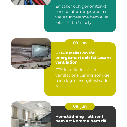
En säker och genomtänkt
elinstallation är grunden i
varje fungerande hem eller
lokal. Allt från bely...
09. jun
FTX-installation för
energismart och hälsosam
ventilation
FTX-installation är en
ventilationslösning som ger
både lägre energikostnader
o...
08. jun
Hemstädning - ett rent
hem att komma hem till