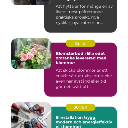
Att flytta är för många en av
livets mest påfrestande
praktiska projekt. Nya
nycklar, nya rutiner oc...
02. jul
Blomsterbud i lilla edet
omtanke levererad med
blommor
Att skicka blommor är ett
enkelt sätt att visa omtanke,
även när avstånd eller tid
gör det svårt att...
30. jun
Elinstallation trygg,
modern och energieffektiv
el i hemmet