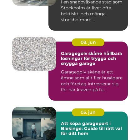
I en snabbväxande stad som
Stockholm är livet ofta
hektiskt, och många
stockholmare ...
08. jun
Garagegolv skåne hållbara
lösningar för trygga och
snygga garage
Garagegolv skåne är ett
ämne som allt fler husägare
och företag intresserar sig
för när kraven på fu...
05. jun
Att köpa garageport i
Blekinge: Guide till rätt val
för ditt hem