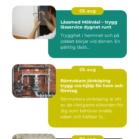
03. aug
Låssmed Mölndal – trygg
låsservice dygnet runt
Trygghet i hemmet och på
jobbet börjar vid dörren. En
pålitlig låslö...
03. aug
Rörmokare jönköping
trygg vvs-hjälp för hem och
företag
Rörmokare jönköping är ett
av de viktigaste sökorden för
dig som behöver snabb,
säker och hållbar hj...