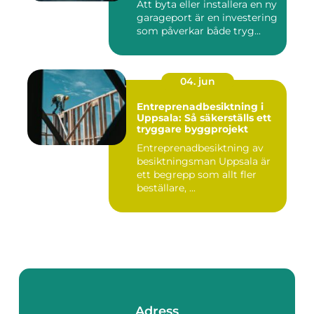
Att byta eller installera en ny
garageport är en investering
som påverkar både tryg...
04. jun
Entreprenadbesiktning i
Uppsala: Så säkerställs ett
tryggare byggprojekt
Entreprenadbesiktning av
besiktningsman Uppsala är
ett begrepp som allt fler
beställare, ...
Adress