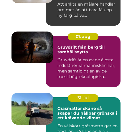
Att anlita en målare handlar
om mer än att bara få upp
ny färg på vä...
01. aug
Gruvdrift från berg till
samhällsnytta
Gruvdrift är en av de äldsta
industrierna människan har,
men samtidigt en av de
mest högteknologiska...
31. jul
Gräsmattor skåne så
skapar du hållbar grönska i
ett krävande klimat
En välskött gräsmatta ger en
trädgård i Skåne en lugn,