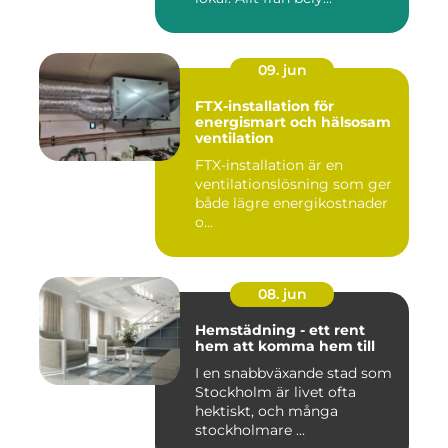
09. jun
FTX-installation för
energismart och hälsosam
ventilation
FTX-installation är en
ventilationslösning som ger
både lägre energikostnader
o...
08. jun
Hemstädning - ett rent
hem att komma hem till
I en snabbväxande stad som
Stockholm är livet ofta
hektiskt, och många
stockholmare ...