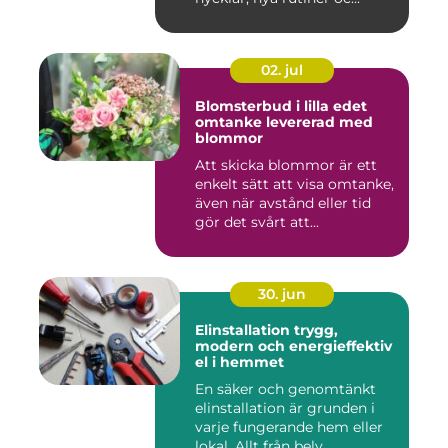
02. jul
Blomsterbud i lilla edet
omtanke levererad med
blommor
Att skicka blommor är ett
enkelt sätt att visa omtanke,
även när avstånd eller tid
gör det svårt att...
30. jun
Elinstallation trygg,
modern och energieffektiv
el i hemmet
En säker och genomtänkt
elinstallation är grunden i
varje fungerande hem eller
lokal. Allt från bely...