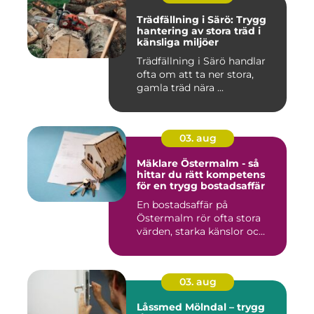
Trädfällning i Särö: Trygg
hantering av stora träd i
känsliga miljöer
Trädfällning i Särö handlar
ofta om att ta ner stora,
gamla träd nära ...
03. aug
Mäklare Östermalm - så
hittar du rätt kompetens
för en trygg bostadsaffär
En bostadsaffär på
Östermalm rör ofta stora
värden, starka känslor oc...
03. aug
Låssmed Mölndal – trygg