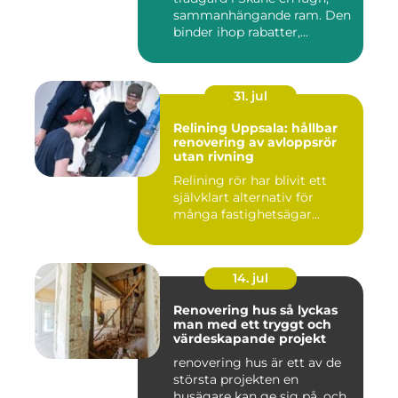
sammanhängande ram. Den
binder ihop rabatter,...
31. jul
Relining Uppsala: hållbar
renovering av avloppsrör
utan rivning
Relining rör har blivit ett
självklart alternativ för
många fastighetsägar...
14. jul
Renovering hus så lyckas
man med ett tryggt och
värdeskapande projekt
renovering hus är ett av de
största projekten en
husägare kan ge sig på, och