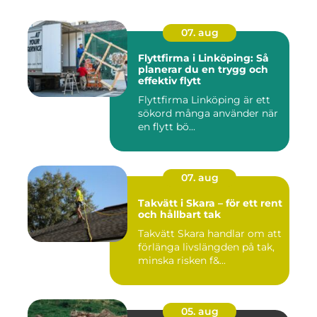
07. aug
Flyttfirma i Linköping: Så
planerar du en trygg och
effektiv flytt
Flyttfirma Linköping är ett
sökord många använder när
en flytt bö...
07. aug
Takvätt i Skara – för ett rent
och hållbart tak
Takvätt Skara handlar om att
förlänga livslängden på tak,
minska risken f&...
05. aug