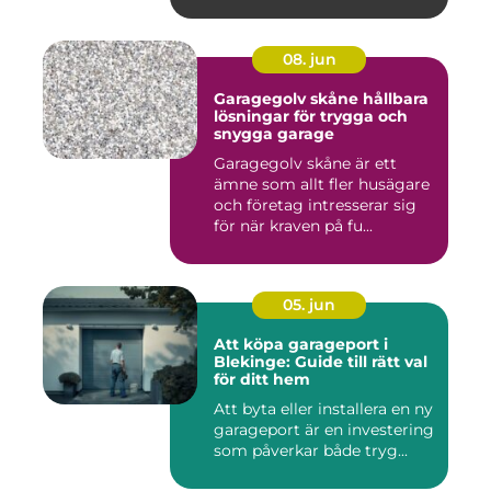
08. jun
Garagegolv skåne hållbara
lösningar för trygga och
snygga garage
Garagegolv skåne är ett
ämne som allt fler husägare
och företag intresserar sig
för när kraven på fu...
05. jun
Att köpa garageport i
Blekinge: Guide till rätt val
för ditt hem
Att byta eller installera en ny
garageport är en investering
som påverkar både tryg...