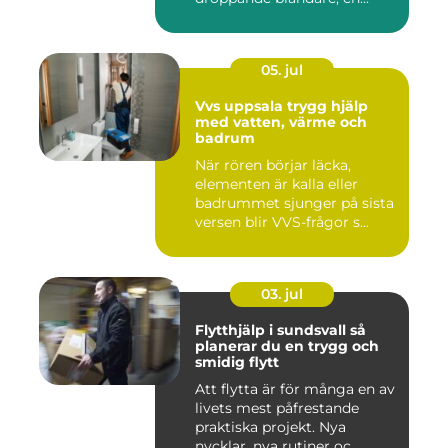
05. jul
Vvs uppsala trygg hjälp
med vatten, värme och
badrum
När rören börjar läcka,
elementen är kalla eller
badrummet sjunger på sista
versen blir VVS-frågor s...
03. jul
Flytthjälp i sundsvall så
planerar du en trygg och
smidig flytt
Att flytta är för många en av
livets mest påfrestande
praktiska projekt. Nya
nycklar, nya rutiner oc...