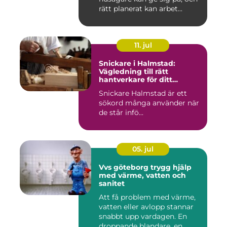
rätt planerat kan arbet...
11. jul
Snickare i Halmstad:
Vägledning till rätt
hantverkare för ditt
byggprojekt
Snickare Halmstad är ett
sökord många använder när
de står infö...
05. jul
Vvs göteborg trygg hjälp
med värme, vatten och
sanitet
Att få problem med värme,
vatten eller avlopp stannar
snabbt upp vardagen. En
droppande blandare, en...