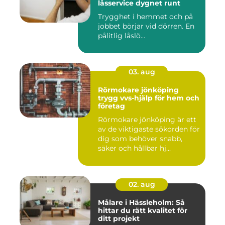
låsservice dygnet runt
Trygghet i hemmet och på
jobbet börjar vid dörren. En
pålitlig låslö...
03. aug
Rörmokare jönköping
trygg vvs-hjälp för hem och
företag
Rörmokare jönköping är ett
av de viktigaste sökorden för
dig som behöver snabb,
säker och hållbar hj...
02. aug
Målare i Hässleholm: Så
hittar du rätt kvalitet för
ditt projekt