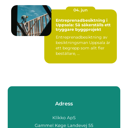
04. jun
Entreprenadbesiktning i
Uppsala: Så säkerställs ett
tryggare byggprojekt
Entreprenadbesiktning av
besiktningsman Uppsala är
ett begrepp som allt fler
beställare, ...
Adress