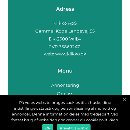
Adress
web:
www.klikko.dk
Menu
Annonsering
Om oss
Cookies
På vores website bruges cookies til at huske dine
indstillinger, statistik og personalisering af indhold og
Kontakta oss
annoncer. Denne information deles med tredjepart. Ved
Sitemap
fortsat brug af websiden godkender du cookiepolitikken.
Ok
Privatlivspolitik