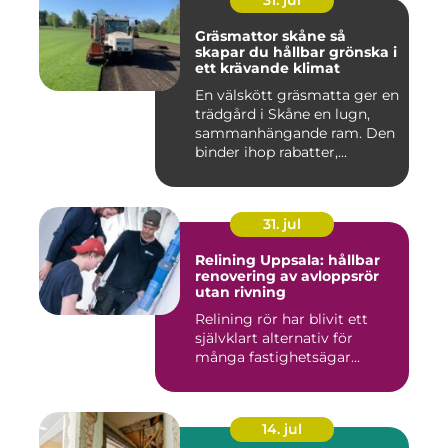
31. jul
Gräsmattor skåne så
skapar du hållbar grönska i
ett krävande klimat
En välskött gräsmatta ger en
trädgård i Skåne en lugn,
sammanhängande ram. Den
binder ihop rabatter,...
31. jul
Relining Uppsala: hållbar
renovering av avloppsrör
utan rivning
Relining rör har blivit ett
självklart alternativ för
många fastighetsägar...
14. jul