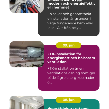
modern och energieffektiv
el i hemmet
En säker och genomtänkt
elinstallation är grunden i
varje fungerande hem eller
lokal. Allt från bely...
09. jun
FTX-installation för
energismart och hälsosam
ventilation
FTX-installation är en
ventilationslösning som ger
både lägre energikostnader
o...
08. jun
Hemstädning - ett rent