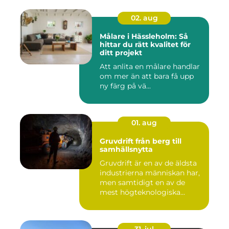
02. aug
Målare i Hässleholm: Så
hittar du rätt kvalitet för
ditt projekt
Att anlita en målare handlar
om mer än att bara få upp
ny färg på vä...
01. aug
Gruvdrift från berg till
samhällsnytta
Gruvdrift är en av de äldsta
industrierna människan har,
men samtidigt en av de
mest högteknologiska...