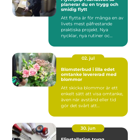
planerar du en trygg och
smidig flytt
Att flytta är för många en av
livets mest påfrestande
praktiska projekt. Nya
nycklar, nya rutiner oc...
02. jul
Blomsterbud i lilla edet
omtanke levererad med
blommor
Att skicka blommor är ett
enkelt sätt att visa omtanke,
även när avstånd eller tid
gör det svårt att...
30. jun
Elinstallation trygg,