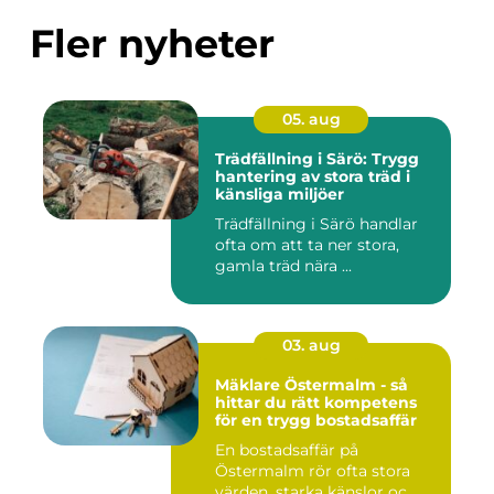
Fler nyheter
05. aug
Trädfällning i Särö: Trygg
hantering av stora träd i
känsliga miljöer
Trädfällning i Särö handlar
ofta om att ta ner stora,
gamla träd nära ...
03. aug
Mäklare Östermalm - så
hittar du rätt kompetens
för en trygg bostadsaffär
En bostadsaffär på
Östermalm rör ofta stora
värden, starka känslor oc...