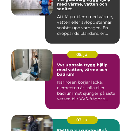
med värme, vatten och
sanitet
Att få problem med värme,
vatten eller avlopp stannar
snabbt upp vardagen. En
droppande blandare, en...
05. jul
Vvs uppsala trygg hjälp
med vatten, värme och
badrum
När rören börjar läcka,
elementen är kalla eller
badrummet sjunger på sista
versen blir VVS-frågor s...
03. jul
Flytthjälp i sundsvall så