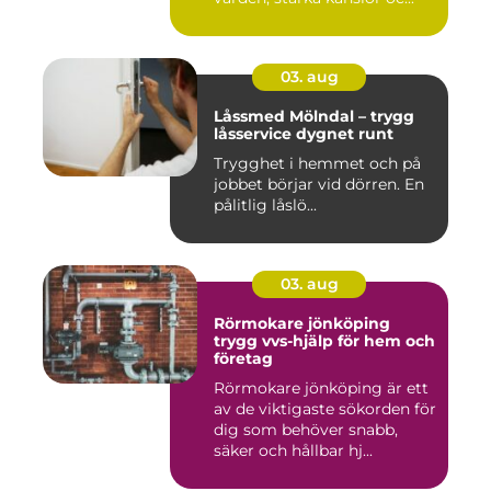
03. aug
Låssmed Mölndal – trygg
låsservice dygnet runt
Trygghet i hemmet och på
jobbet börjar vid dörren. En
pålitlig låslö...
03. aug
Rörmokare jönköping
trygg vvs-hjälp för hem och
företag
Rörmokare jönköping är ett
av de viktigaste sökorden för
dig som behöver snabb,
säker och hållbar hj...