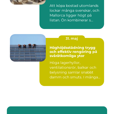
Att köpa bostad utomlands
lockar många svenskar, och
Mallorca ligger högt på
listan. Ön kombinerar s...
31. maj
Höghöjdsstädning trygg
och effektiv rengöring på
svåråtkomliga ytor
Höga lagerhyllor,
ventilationsrör, balkar och
belysning samlar snabbt
damm och smuts. I många
lokale...