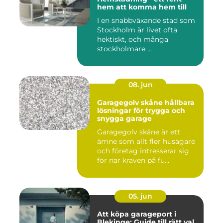
hem att komma hem till
I en snabbväxande stad som
Stockholm är livet ofta
hektiskt, och många
stockholmare ...
08. jun
Garagegolv skåne hållbara
lösningar för trygga och
snygga garage
Garagegolv skåne är ett
ämne som allt fler husägare
och företag intresserar sig
för när kraven på fu...
05. jun
Att köpa garageport i
Blekinge: Guide till rätt val