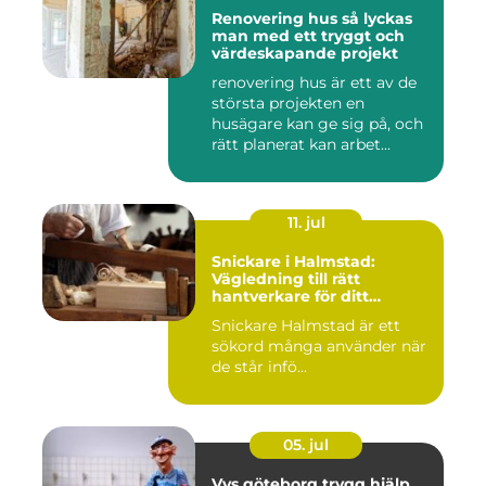
Renovering hus så lyckas
man med ett tryggt och
värdeskapande projekt
renovering hus är ett av de
största projekten en
husägare kan ge sig på, och
rätt planerat kan arbet...
11. jul
Snickare i Halmstad:
Vägledning till rätt
hantverkare för ditt
byggprojekt
Snickare Halmstad är ett
sökord många använder när
de står infö...
05. jul
Vvs göteborg trygg hjälp