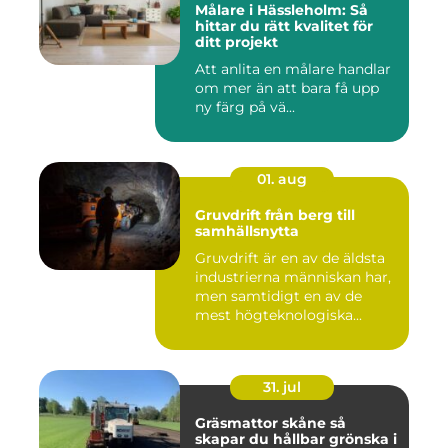
Målare i Hässleholm: Så
hittar du rätt kvalitet för
ditt projekt
Att anlita en målare handlar
om mer än att bara få upp
ny färg på vä...
01. aug
Gruvdrift från berg till
samhällsnytta
Gruvdrift är en av de äldsta
industrierna människan har,
men samtidigt en av de
mest högteknologiska...
31. jul
Gräsmattor skåne så
skapar du hållbar grönska i