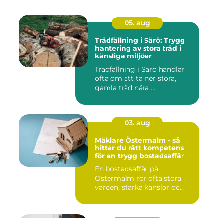
05. aug
Trädfällning i Särö: Trygg
hantering av stora träd i
känsliga miljöer
Trädfällning i Särö handlar
ofta om att ta ner stora,
gamla träd nära ...
03. aug
Mäklare Östermalm - så
hittar du rätt kompetens
för en trygg bostadsaffär
En bostadsaffär på
Östermalm rör ofta stora
värden, starka känslor oc...