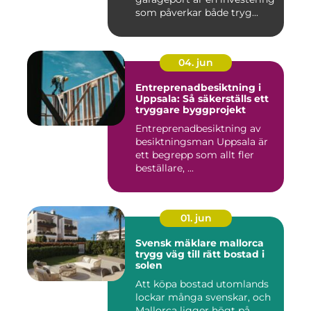
som påverkar både tryg...
04. jun
Entreprenadbesiktning i
Uppsala: Så säkerställs ett
tryggare byggprojekt
Entreprenadbesiktning av
besiktningsman Uppsala är
ett begrepp som allt fler
beställare, ...
01. jun
Svensk mäklare mallorca
trygg väg till rätt bostad i
solen
Att köpa bostad utomlands
lockar många svenskar, och
Mallorca ligger högt på