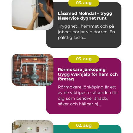
03. aug
Låssmed Mölndal – trygg
låsservice dygnet runt
Trygghet i hemmet och på
jobbet börjar vid dörren. En
pålitlig låslö...
03. aug
Rörmokare jönköping
trygg vvs-hjälp för hem och
företag
Rörmokare jönköping är ett
av de viktigaste sökorden för
dig som behöver snabb,
säker och hållbar hj...
02. aug