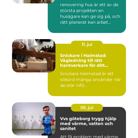
renovering hus är ett av de
största projekten en
husägare kan ge sig på, och
rätt planerat kan arbet...
11. jul
Snickare i Halmstad:
Vägledning till rätt
hantverkare för ditt
byggprojekt
Snickare Halmstad är ett
sökord många använder när
de står infö...
05. jul
Vvs göteborg trygg hjälp
med värme, vatten och
sanitet
Att få problem med värme,