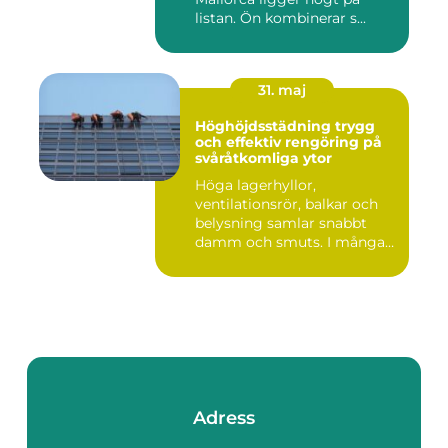
listan. Ön kombinerar s...
31. maj
Höghöjdsstädning trygg
och effektiv rengöring på
svåråtkomliga ytor
Höga lagerhyllor,
ventilationsrör, balkar och
belysning samlar snabbt
damm och smuts. I många
lokale...
Adress