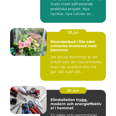
livets mest påfrestande
praktiska projekt. Nya
nycklar, nya rutiner oc...
02. jul
Blomsterbud i lilla edet
omtanke levererad med
blommor
Att skicka blommor är ett
enkelt sätt att visa omtanke,
även när avstånd eller tid
gör det svårt att...
30. jun
Elinstallation trygg,
modern och energieffektiv
el i hemmet
En säker och genomtänkt