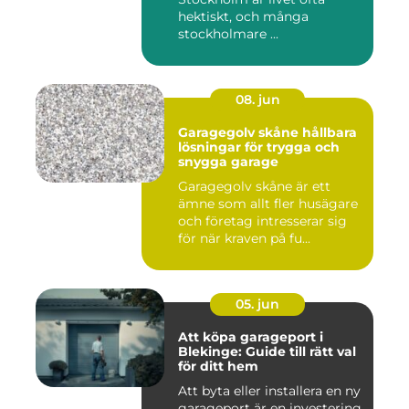
hektiskt, och många
stockholmare ...
08. jun
Garagegolv skåne hållbara
lösningar för trygga och
snygga garage
Garagegolv skåne är ett
ämne som allt fler husägare
och företag intresserar sig
för när kraven på fu...
05. jun
Att köpa garageport i
Blekinge: Guide till rätt val
för ditt hem
Att byta eller installera en ny
garageport är en investering