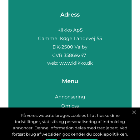
Adress
web:
www.klikko.dk
Menu
Annonsering
Om oss
Cookies
På vores website bruges cookies til at huske dine
indstillinger, statistik og personalisering af indhold og
Kontakta oss
annoncer. Denne information deles med tredjepart. Ved
Sitemap
fortsat brug af websiden godkender du cookiepolitikken.