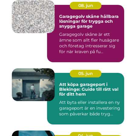
08. jun
Garagegolv skåne hållbara
lösningar för trygga och
snygga garage
Garagegolv skåne är ett
ämne som allt fler husägare
och företag intresserar sig
för när kraven på fu...
05. jun
Att köpa garageport i
Blekinge: Guide till rätt val
för ditt hem
Att byta eller installera en ny
garageport är en investering
som påverkar både tryg...
04. jun