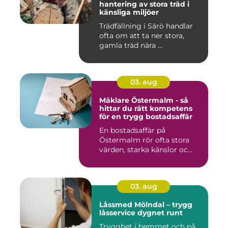
hantering av stora träd i
känsliga miljöer
Trädfällning i Särö handlar
ofta om att ta ner stora,
gamla träd nära ...
03. aug
Mäklare Östermalm - så
hittar du rätt kompetens
för en trygg bostadsaffär
En bostadsaffär på
Östermalm rör ofta stora
värden, starka känslor oc...
03. aug
Låssmed Mölndal – trygg
låsservice dygnet runt
Trygghet i hemmet och på