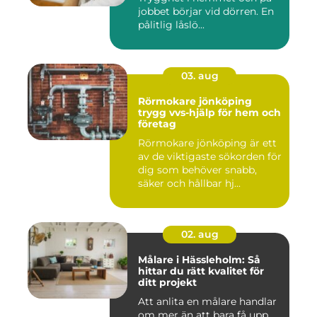
jobbet börjar vid dörren. En
pålitlig låslö...
03. aug
Rörmokare jönköping
trygg vvs-hjälp för hem och
företag
Rörmokare jönköping är ett
av de viktigaste sökorden för
dig som behöver snabb,
säker och hållbar hj...
02. aug
Målare i Hässleholm: Så
hittar du rätt kvalitet för
ditt projekt
Att anlita en målare handlar
om mer än att bara få upp