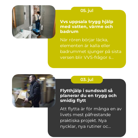
05. jul
Vvs uppsala trygg hjälp
med vatten, värme och
badrum
När rören börjar läcka,
elementen är kalla eller
badrummet sjunger på sista
versen blir VVS-frågor s...
03. jul
Flytthjälp i sundsvall så
planerar du en trygg och
smidig flytt
Att flytta är för många en av
livets mest påfrestande
praktiska projekt. Nya
nycklar, nya rutiner oc...