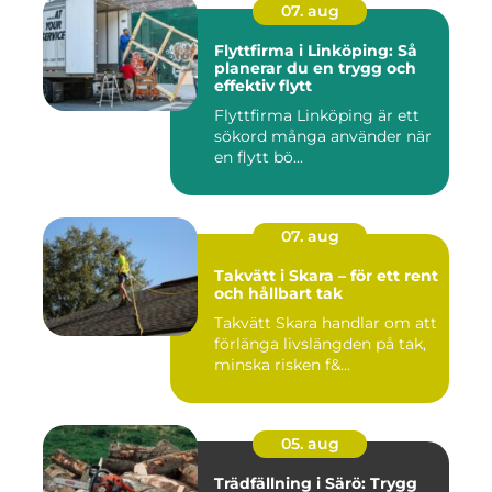
07. aug
Flyttfirma i Linköping: Så
planerar du en trygg och
effektiv flytt
Flyttfirma Linköping är ett
sökord många använder när
en flytt bö...
07. aug
Takvätt i Skara – för ett rent
och hållbart tak
Takvätt Skara handlar om att
förlänga livslängden på tak,
minska risken f&...
05. aug
Trädfällning i Särö: Trygg