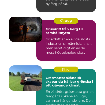
ny färg på vä...
01. aug
Gruvdrift från berg till
samhällsnytta
Gruvdrift är en av de äldsta
industrierna människan har,
men samtidigt en av de
mest högteknologiska...
31. jul
Gräsmattor skåne så
skapar du hållbar grönska i
ett krävande klimat
En välskött gräsmatta ger en
trädgård i Skåne en lugn,
sammanhängande ram. Den
binder ihop rabatter,...