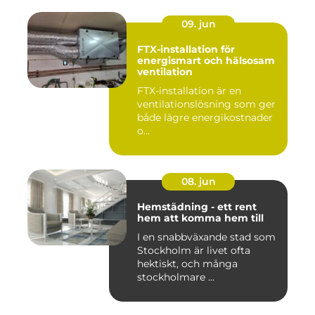
09. jun
FTX-installation för
energismart och hälsosam
ventilation
FTX-installation är en
ventilationslösning som ger
både lägre energikostnader
o...
08. jun
Hemstädning - ett rent
hem att komma hem till
I en snabbväxande stad som
Stockholm är livet ofta
hektiskt, och många
stockholmare ...