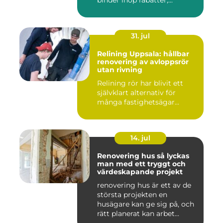
31. jul
Relining Uppsala: hållbar
renovering av avloppsrör
utan rivning
Relining rör har blivit ett
självklart alternativ för
många fastighetsägar...
14. jul
Renovering hus så lyckas
man med ett tryggt och
värdeskapande projekt
renovering hus är ett av de
största projekten en
husägare kan ge sig på, och
rätt planerat kan arbet...