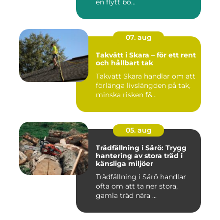
en flytt bö...
07. aug
Takvätt i Skara – för ett rent
och hållbart tak
Takvätt Skara handlar om att
förlänga livslängden på tak,
minska risken f&...
05. aug
Trädfällning i Särö: Trygg
hantering av stora träd i
känsliga miljöer
Trädfällning i Särö handlar
ofta om att ta ner stora,
gamla träd nära ...