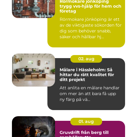
Rörmokare jönköping
trygg vvs-hjälp för hem och
företag
Rörmokare jönköping är ett
av de viktigaste sökorden för
dig som behöver snabb,
säker och hållbar hj...
02. aug
Målare i Hässleholm: Så
hittar du rätt kvalitet för
ditt projekt
Att anlita en målare handlar
om mer än att bara få upp
ny färg på vä...
01. aug
Gruvdrift från berg till