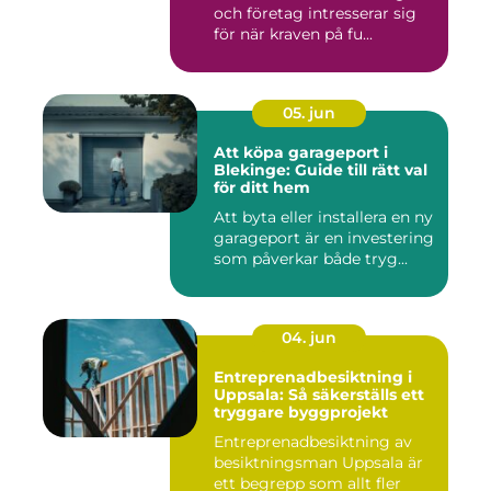
och företag intresserar sig
för när kraven på fu...
05. jun
Att köpa garageport i
Blekinge: Guide till rätt val
för ditt hem
Att byta eller installera en ny
garageport är en investering
som påverkar både tryg...
04. jun
Entreprenadbesiktning i
Uppsala: Så säkerställs ett
tryggare byggprojekt
Entreprenadbesiktning av
besiktningsman Uppsala är
ett begrepp som allt fler