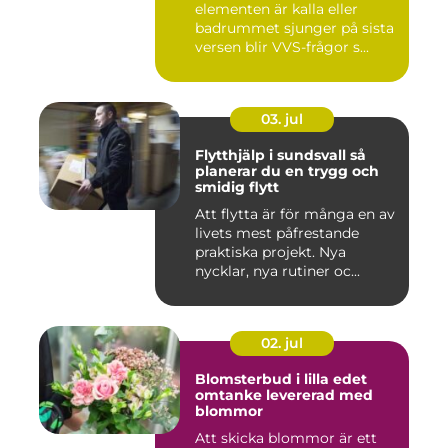
elementen är kalla eller
badrummet sjunger på sista
versen blir VVS-frågor s...
03. jul
Flytthjälp i sundsvall så
planerar du en trygg och
smidig flytt
Att flytta är för många en av
livets mest påfrestande
praktiska projekt. Nya
nycklar, nya rutiner oc...
02. jul
Blomsterbud i lilla edet
omtanke levererad med
blommor
Att skicka blommor är ett