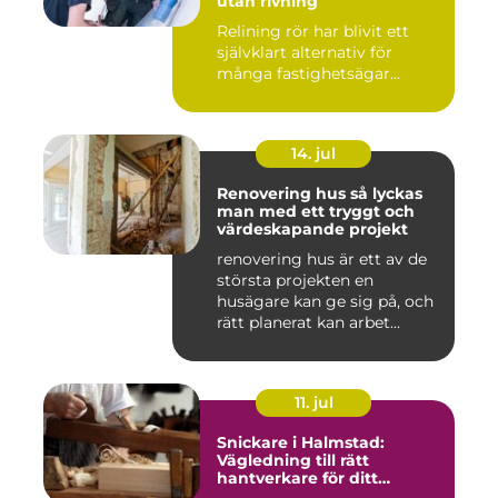
utan rivning
Relining rör har blivit ett
självklart alternativ för
många fastighetsägar...
14. jul
Renovering hus så lyckas
man med ett tryggt och
värdeskapande projekt
renovering hus är ett av de
största projekten en
husägare kan ge sig på, och
rätt planerat kan arbet...
11. jul
Snickare i Halmstad:
Vägledning till rätt
hantverkare för ditt
byggprojekt