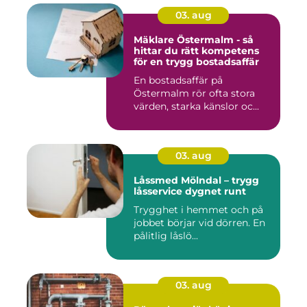
03. aug
Mäklare Östermalm - så
hittar du rätt kompetens
för en trygg bostadsaffär
En bostadsaffär på
Östermalm rör ofta stora
värden, starka känslor oc...
03. aug
Låssmed Mölndal – trygg
låsservice dygnet runt
Trygghet i hemmet och på
jobbet börjar vid dörren. En
pålitlig låslö...
03. aug