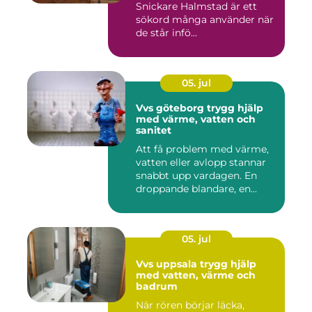
Snickare Halmstad är ett
sökord många använder när
de står infö...
05. jul
Vvs göteborg trygg hjälp
med värme, vatten och
sanitet
Att få problem med värme,
vatten eller avlopp stannar
snabbt upp vardagen. En
droppande blandare, en...
05. jul
Vvs uppsala trygg hjälp
med vatten, värme och
badrum
När rören börjar läcka,