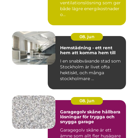
ventilationslösning som ger
både lägre energikostnader
o...
08. jun
Hemstädning - ett rent
hem att komma hem till
I en snabbväxande stad som
Stockholm är livet ofta
hektiskt, och många
stockholmare ...
08. jun
Garagegolv skåne hållbara
lösningar för trygga och
snygga garage
Garagegolv skåne är ett
ämne som allt fler husägare