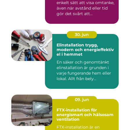
enkelt sätt att visa omtanke,
även när avstånd eller tid
gör det svårt att...
30. jun
Elinstallation trygg,
modern och energieffektiv
el i hemmet
En säker och genomtänkt
elinstallation är grunden i
varje fungerande hem eller
lokal. Allt från bely...
09. jun
FTX-installation för
energismart och hälsosam
ventilation
FTX-installation är en