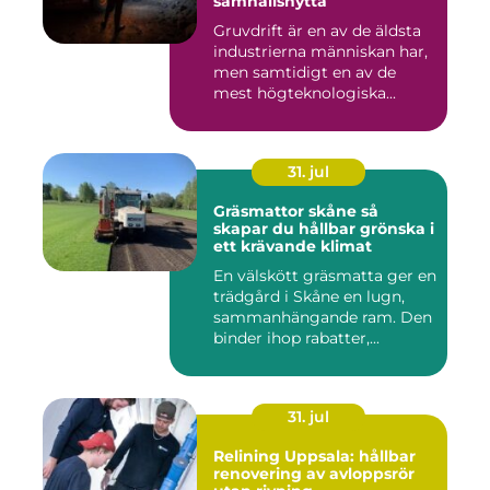
samhällsnytta
Gruvdrift är en av de äldsta
industrierna människan har,
men samtidigt en av de
mest högteknologiska...
31. jul
Gräsmattor skåne så
skapar du hållbar grönska i
ett krävande klimat
En välskött gräsmatta ger en
trädgård i Skåne en lugn,
sammanhängande ram. Den
binder ihop rabatter,...
31. jul
Relining Uppsala: hållbar
renovering av avloppsrör