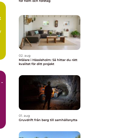
för hem och företag
t
r
02. aug
Målare i Hässleholm: Så hittar du rätt
kvalitet för ditt projekt
 -
01. aug
Gruvdrift från berg till samhällsnytta