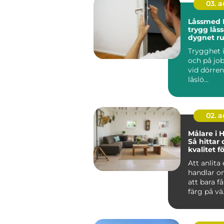
03. 
Låssmed 
trygg låss
dygnet r
Trygghet
och på job
vid dörren.
låslö...
02. 
Målare i 
Så hittar 
kvalitet fö
projekt
Att anlita
handlar o
att bara f
färg på vä.