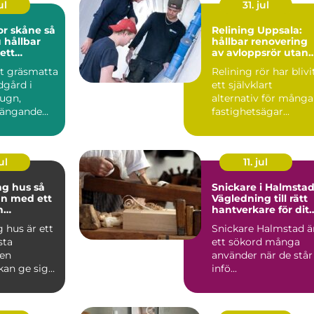
ul
31. jul
 skåne så
Relining Uppsala:
 hållbar
hållbar renovering
ett
av avloppsrör utan
klimat
rivning
tt gräsmatta
Relining rör har blivi
dgård i
ett självklart
lugn,
alternativ för många
ängande
fastighetsägar...
binder ihop
ul
11. jul
 hus så
Snickare i Halmstad
an med ett
Vägledning till rätt
h
hantverkare för ditt
pande
byggprojekt
 hus är ett
Snickare Halmstad ä
sta
ett sökord många
 en
använder när de står
kan ge sig
infö...
tt planerat
.