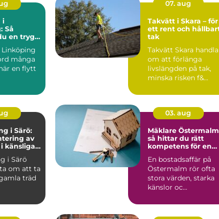
aug
07. aug
 i
Takvätt i Skara – för
: Så
ett rent och hållbar
du en trygg
tak
iv flytt
a Linköping
Takvätt Skara handla
kord många
om att förlänga
är en flytt
livslängden på tak,
minska risken f&...
aug
03. aug
ng i Särö:
Mäklare Östermalm
tering av
så hittar du rätt
 i känsliga
kompetens för en
trygg bostadsaffär
ng i Särö
En bostadsaffär på
ta om att ta
Östermalm rör ofta
 gamla träd
stora värden, starka
känslor oc...