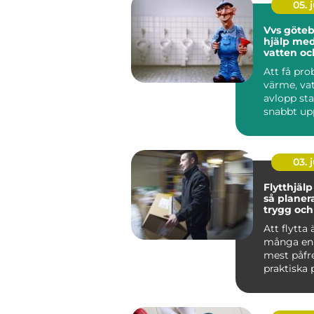
05. j
Vvs göteborg
hjälp me
vatten oc
Att få pr
värme, vat
avlopp st
snabbt up
En dropp
blandare, e
03. j
Flytthjälp
så planer
trygg och
flytt
Att flytta 
många en 
mest påfr
praktiska 
nycklar, n
oc...