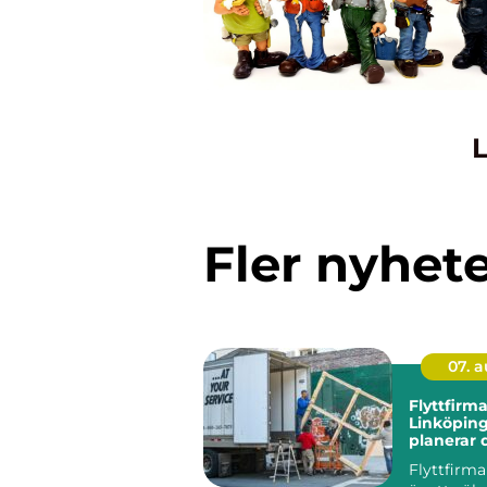
L
Fler nyhet
07. 
Flyttfirma
Linköping
planerar 
och effekt
Flyttfirm