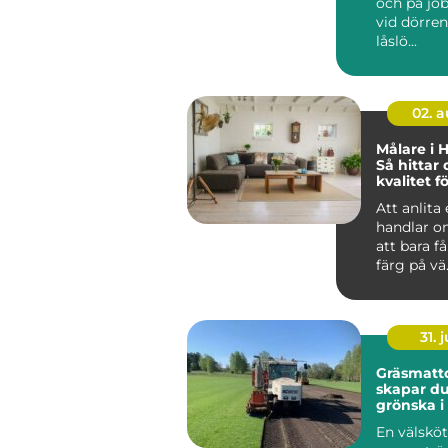
och på job
vid dörren.
låslö...
02. 
Målare i 
Så hittar 
kvalitet fö
projekt
Att anlita
handlar o
att bara f
färg på vä.
31. j
Gräsmattor
skapar du
grönska i 
krävande 
En välskö