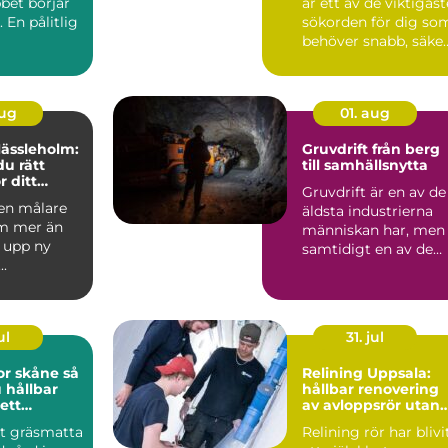
bet börjar
är ett av de viktigast
 En pålitlig
sökorden för dig so
behöver snabb, säke
och hållbar hj...
aug
01. aug
Hässleholm:
Gruvdrift från berg
du rätt
till samhällsnytta
r ditt
Gruvdrift är en av de
 en målare
äldsta industrierna
m mer än
människan har, men
å upp ny
samtidigt en av de
..
mest
högteknologiska...
ul
31. jul
 skåne så
Relining Uppsala:
 hållbar
hållbar renovering
ett
av avloppsrör utan
klimat
rivning
tt gräsmatta
Relining rör har blivi