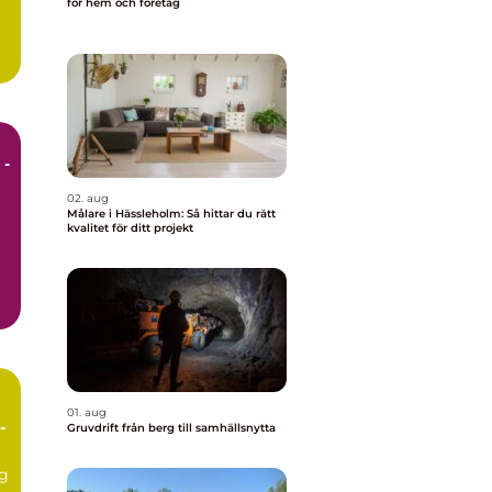
för hem och företag
 -
02. aug
Målare i Hässleholm: Så hittar du rätt
kvalitet för ditt projekt
01. aug
Gruvdrift från berg till samhällsnytta
g