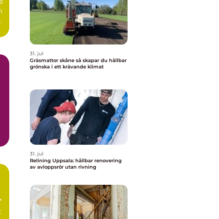
e
m
r
31. jul
Gräsmattor skåne så skapar du hållbar
grönska i ett krävande klimat
31. jul
Relining Uppsala: hållbar renovering
av avloppsrör utan rivning
t