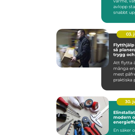
värme, vat
avlopp st
snabbt up
En dropp
blandare, e
03. j
Flytthjälp
så planer
trygg och
flytt
Att flytta 
många en 
mest påfr
praktiska 
nycklar, n
oc...
30. 
Elinstallation 
modern o
energieffe
hemmet
En säker 