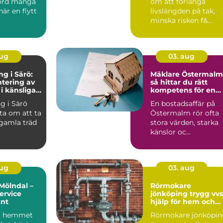
kord många
om att förlänga
är en flytt
livslängden på tak,
minska risken f&...
aug
03. aug
ng i Särö:
Mäklare Östermalm
tering av
så hittar du rätt
 i känsliga
kompetens för en
trygg bostadsaffär
ng i Särö
En bostadsaffär på
ta om att ta
Östermalm rör ofta
 gamla träd
stora värden, starka
känslor oc...
aug
03. aug
Mölndal –
Rörmokare
ervice
jönköping trygg vvs-
unt
hjälp för hem och
företag
 i hemmet
Rörmokare jönköpin