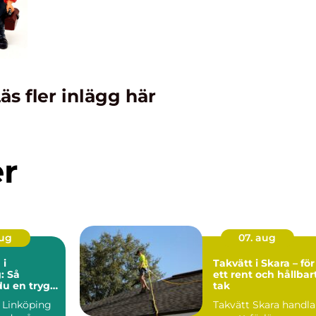
äs fler inlägg här
er
aug
07. aug
 i
Takvätt i Skara – för
: Så
ett rent och hållbar
du en trygg
tak
iv flytt
a Linköping
Takvätt Skara handla