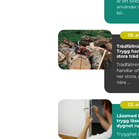
är ett sö
använder n
bö...
05. 
Trädfällni
Trygg han
stora träd
miljöer
Trädfällni
handlar of
ner stora,
nära ...
03. 
Låssmed 
trygg låss
dygnet r
Trygghet