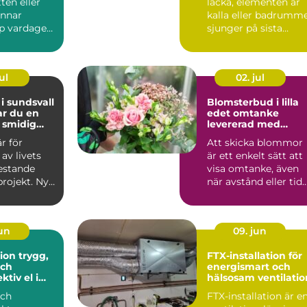
ten eller
läcka, elementen är
annar
kalla eller badrumm
p vardagen.
sjunger på sista
ande
versen blir VVS-fråg
n...
s...
ul
02. jul
 i sundsvall
Blomsterbud i lilla
ar du en
edet omtanke
 smidig
levererad med
blommor
är för
Att skicka blommor
av livets
är ett enkelt sätt att
estande
visa omtanke, även
projekt. Nya
när avstånd eller tid
ya rutiner
gör det svårt att...
jun
09. jun
trygg,
FTX-installation för
ch
energismart och
ktiv el i
hälsosam ventilatio
och
FTX-installation är e