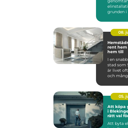
genomtän
elinstallat
grunden i 
fungerand
lokal. Allt 
08. 
Hemstädni
rent hem
hem till
I en snab
stad som
är livet of
och mång
stockholma
05. 
Att köpa 
i Blekinge
rätt val f
Att byta el