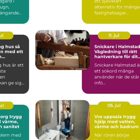
dgård i
ett självklart
lugn,
alternativ för många
ängande
fastighetsägar...
binder ihop
ul
11. jul
 hus så
Snickare i Halmstad
an med ett
Vägledning till rätt
h
hantverkare för ditt
pande
byggprojekt
 hus är ett
Snickare Halmstad ä
sta
ett sökord många
 en
använder när de står
kan ge sig
infö...
tt planerat
.
ul
05. jul
 trygg
Vvs uppsala trygg
d värme,
hjälp med vatten,
h sanitet
värme och badrum
oblem med
När rören börjar