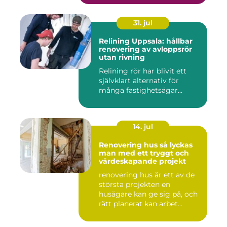
31. jul
Relining Uppsala: hållbar
renovering av avloppsrör
utan rivning
Relining rör har blivit ett
självklart alternativ för
många fastighetsägar...
14. jul
Renovering hus så lyckas
man med ett tryggt och
värdeskapande projekt
renovering hus är ett av de
största projekten en
husägare kan ge sig på, och
rätt planerat kan arbet...