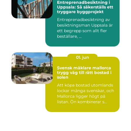
Entreprenadbesiktning i
Uppsala: Så säkerställs ett
tryggare byggprojekt
Entreprenadbesiktning av
besiktningsman Uppsala är
ett begrepp som allt fler
beställare, ...
01. jun
Svensk mäklare mallorca
trygg väg till rätt bostad i
solen
Att köpa bostad utomlands
lockar många svenskar, och
Mallorca ligger högt på
listan. Ön kombinerar s...