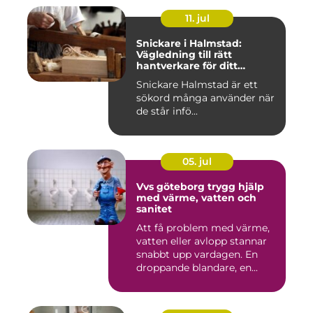
11. jul
Snickare i Halmstad:
Vägledning till rätt
hantverkare för ditt
byggprojekt
Snickare Halmstad är ett
sökord många använder när
de står infö...
05. jul
Vvs göteborg trygg hjälp
med värme, vatten och
sanitet
Att få problem med värme,
vatten eller avlopp stannar
snabbt upp vardagen. En
droppande blandare, en...