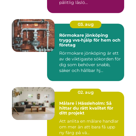
pålitlig låslö...
03. aug
Rörmokare jönköping
trygg vvs-hjälp för hem och
företag
Rörmokare jönköping är ett
av de viktigaste sökorden för
dig som behöver snabb,
säker och hållbar hj...
02. aug
Målare i Hässleholm: Så
hittar du rätt kvalitet för
ditt projekt
Att anlita en målare handlar
om mer än att bara få upp
ny färg på vä...