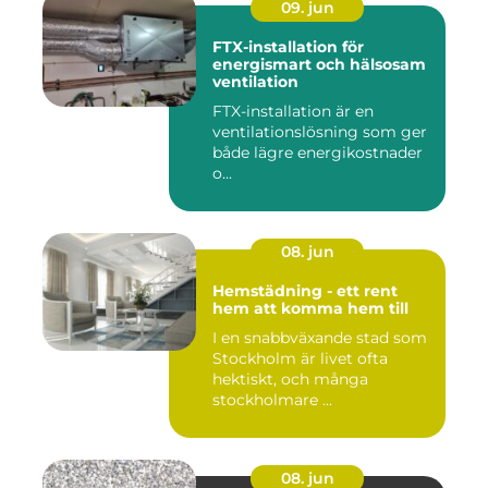
09. jun
FTX-installation för
energismart och hälsosam
ventilation
FTX-installation är en
ventilationslösning som ger
både lägre energikostnader
o...
08. jun
Hemstädning - ett rent
hem att komma hem till
I en snabbväxande stad som
Stockholm är livet ofta
hektiskt, och många
stockholmare ...
08. jun