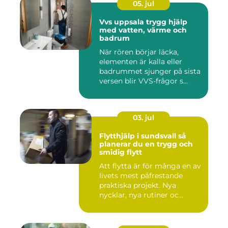
05. jul
Vvs uppsala trygg hjälp
med vatten, värme och
badrum
När rören börjar läcka,
elementen är kalla eller
badrummet sjunger på sista
versen blir VVS-frågor s...
03. jul
Flytthjälp i sundsvall så
planerar du en trygg och
smidig flytt
Att flytta är för många en av
livets mest påfrestande
praktiska projekt. Nya
nycklar, nya rutiner oc...