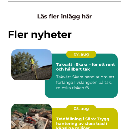
Läs fler inlägg här
Fler nyheter
07. aug
Takvätt i Skara – för ett rent
och hållbart tak
Takvätt Skara handlar om att
förlänga livslängden på tak,
minska risken f&...
05. aug
Trädfällning i Särö: Trygg
hantering av stora träd i
känsliga miljöer