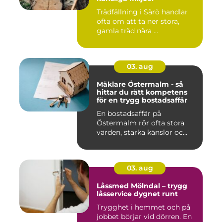
Trädfällning i Särö handlar
ofta om att ta ner stora,
gamla träd nära ...
03. aug
Mäklare Östermalm - så
hittar du rätt kompetens
för en trygg bostadsaffär
En bostadsaffär på
Östermalm rör ofta stora
värden, starka känslor oc...
03. aug
Låssmed Mölndal – trygg
låsservice dygnet runt
Trygghet i hemmet och på
jobbet börjar vid dörren. En