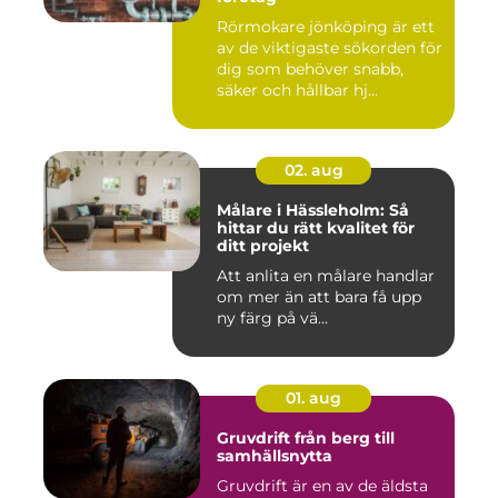
Rörmokare jönköping är ett
av de viktigaste sökorden för
dig som behöver snabb,
säker och hållbar hj...
02. aug
Målare i Hässleholm: Så
hittar du rätt kvalitet för
ditt projekt
Att anlita en målare handlar
om mer än att bara få upp
ny färg på vä...
01. aug
Gruvdrift från berg till
samhällsnytta
Gruvdrift är en av de äldsta