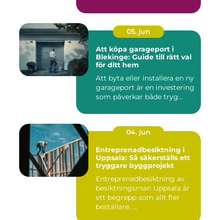
05. jun
Att köpa garageport i
Blekinge: Guide till rätt val
för ditt hem
Att byta eller installera en ny
garageport är en investering
som påverkar både tryg...
04. jun
Entreprenadbesiktning i
Uppsala: Så säkerställs ett
tryggare byggprojekt
Entreprenadbesiktning av
besiktningsman Uppsala är
ett begrepp som allt fler
beställare, ...