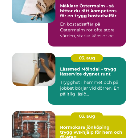
Mäklare Östermalm - så
hittar du rätt kompetens
för en trygg bostadsaffär
En bostadsaffär på
Östermalm rör ofta stora
värden, starka känslor oc...
03. aug
Låssmed Mölndal – trygg
låsservice dygnet runt
Trygghet i hemmet och på
jobbet börjar vid dörren. En
pålitlig låslö...
03. aug
Rörmokare jönköping
trygg vvs-hjälp för hem och
företag