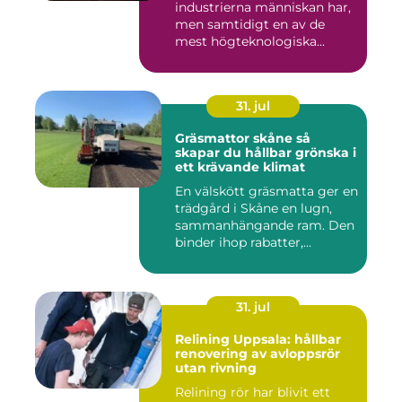
industrierna människan har,
men samtidigt en av de
mest högteknologiska...
31. jul
Gräsmattor skåne så
skapar du hållbar grönska i
ett krävande klimat
En välskött gräsmatta ger en
trädgård i Skåne en lugn,
sammanhängande ram. Den
binder ihop rabatter,...
31. jul
Relining Uppsala: hållbar
renovering av avloppsrör
utan rivning
Relining rör har blivit ett