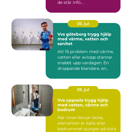
de står infö...
05. jul
Vvs göteborg trygg hjälp
med värme, vatten och
sanitet
Att få problem med värme,
vatten eller avlopp stannar
snabbt upp vardagen. En
droppande blandare, en...
05. jul
Vvs uppsala trygg hjälp
med vatten, värme och
badrum
När rören börjar läcka,
elementen är kalla eller
badrummet sjunger på sista