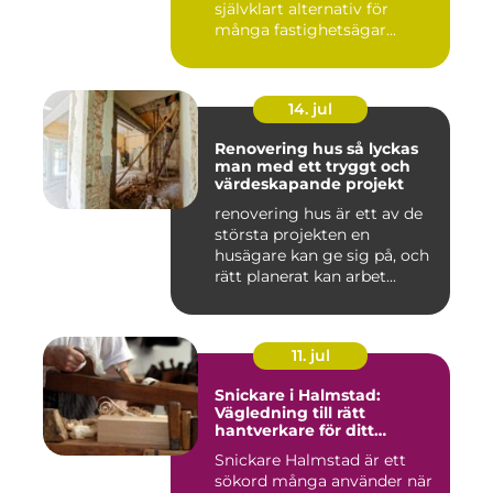
självklart alternativ för
många fastighetsägar...
14. jul
Renovering hus så lyckas
man med ett tryggt och
värdeskapande projekt
renovering hus är ett av de
största projekten en
husägare kan ge sig på, och
rätt planerat kan arbet...
11. jul
Snickare i Halmstad:
Vägledning till rätt
hantverkare för ditt
byggprojekt
Snickare Halmstad är ett
sökord många använder när