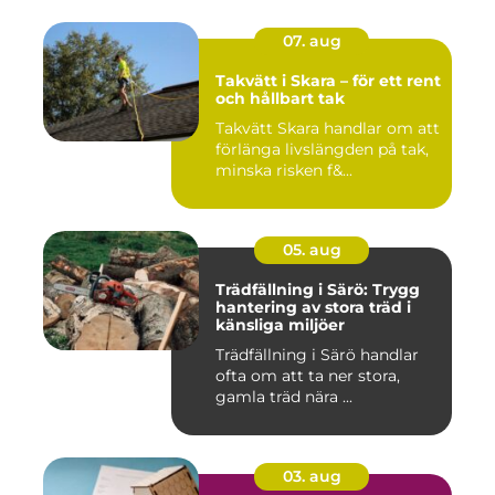
07. aug
Takvätt i Skara – för ett rent
och hållbart tak
Takvätt Skara handlar om att
förlänga livslängden på tak,
minska risken f&...
05. aug
Trädfällning i Särö: Trygg
hantering av stora träd i
känsliga miljöer
Trädfällning i Särö handlar
ofta om att ta ner stora,
gamla träd nära ...
03. aug