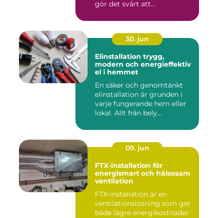
gör det svårt att...
30. jun
Elinstallation trygg,
modern och energieffektiv
el i hemmet
En säker och genomtänkt
elinstallation är grunden i
varje fungerande hem eller
lokal. Allt från bely...
09. jun
FTX-installation för
energismart och hälsosam
ventilation
FTX-installation är en
ventilationslösning som ger
både lägre energikostnader