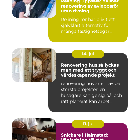
Relining Uppsala: hållbar
renovering av avloppsrör
utan rivning
Relining rör har blivit ett
självklart alternativ för
många fastighetsägar...
14. jul
Renovering hus så lyckas
man med ett tryggt och
värdeskapande projekt
renovering hus är ett av de
största projekten en
husägare kan ge sig på, och
rätt planerat kan arbet...
11. jul
Snickare i Halmstad: