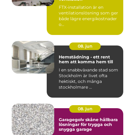
FTX-installation är en
ventilationslösning som ger
både lägre energikostnader
o...
08. jun
Hemstädning - ett rent
hem att komma hem till
I en snabbväxande stad som
Stockholm är livet ofta
hektiskt, och många
stockholmare ...
08. jun
Garagegolv skåne hållbara
lösningar för trygga och
snygga garage