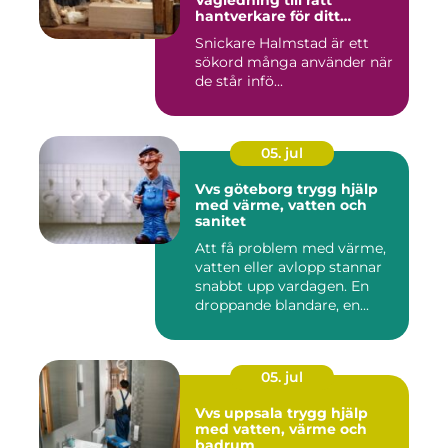
Vägledning till rätt
hantverkare för ditt
byggprojekt
Snickare Halmstad är ett
sökord många använder när
de står infö...
05. jul
Vvs göteborg trygg hjälp
med värme, vatten och
sanitet
Att få problem med värme,
vatten eller avlopp stannar
snabbt upp vardagen. En
droppande blandare, en...
05. jul
Vvs uppsala trygg hjälp
med vatten, värme och
badrum