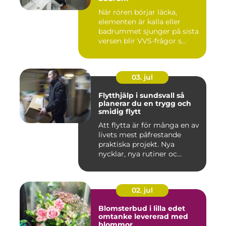
När rören börjar läcka,
elementen är kalla eller
badrummet sjunger på sista
versen blir VVS-frågor s...
03. jul
Flytthjälp i sundsvall så
planerar du en trygg och
smidig flytt
Att flytta är för många en av
livets mest påfrestande
praktiska projekt. Nya
nycklar, nya rutiner oc...
02. jul
Blomsterbud i lilla edet
omtanke levererad med
blommor