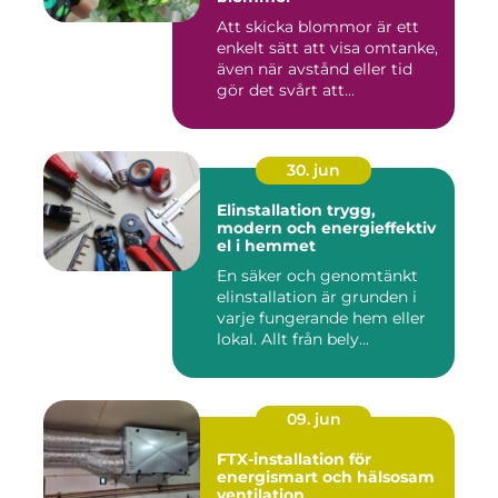
Att skicka blommor är ett
enkelt sätt att visa omtanke,
även när avstånd eller tid
gör det svårt att...
30. jun
Elinstallation trygg,
modern och energieffektiv
el i hemmet
En säker och genomtänkt
elinstallation är grunden i
varje fungerande hem eller
lokal. Allt från bely...
09. jun
FTX-installation för
energismart och hälsosam
ventilation