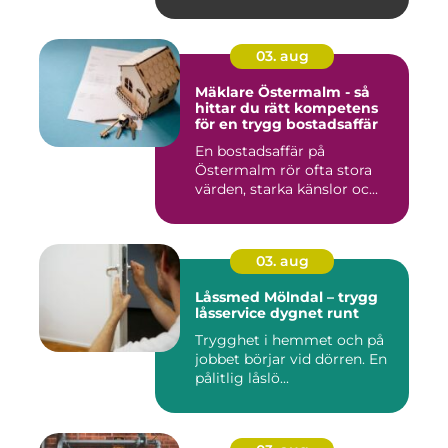
03. aug
Mäklare Östermalm - så
hittar du rätt kompetens
för en trygg bostadsaffär
En bostadsaffär på
Östermalm rör ofta stora
värden, starka känslor oc...
03. aug
Låssmed Mölndal – trygg
låsservice dygnet runt
Trygghet i hemmet och på
jobbet börjar vid dörren. En
pålitlig låslö...