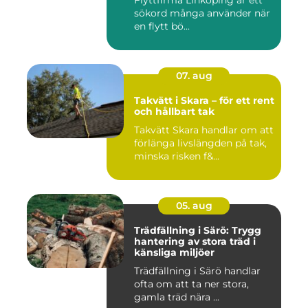
Flyttfirma Linköping är ett
sökord många använder när
en flytt bö...
07. aug
Takvätt i Skara – för ett rent
och hållbart tak
Takvätt Skara handlar om att
förlänga livslängden på tak,
minska risken f&...
05. aug
Trädfällning i Särö: Trygg
hantering av stora träd i
känsliga miljöer
Trädfällning i Särö handlar
ofta om att ta ner stora,
gamla träd nära ...