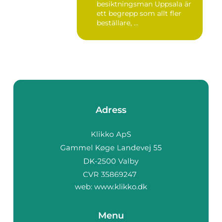
besiktningsman Uppsala är
ett begrepp som allt fler
beställare, ...
Adress
web:
www.klikko.dk
Menu