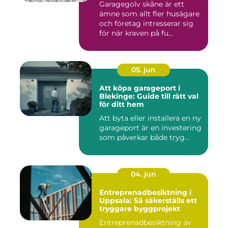
Garagegolv skåne är ett
ämne som allt fler husägare
och företag intresserar sig
för när kraven på fu...
05. jun
Att köpa garageport i
Blekinge: Guide till rätt val
för ditt hem
Att byta eller installera en ny
garageport är en investering
som påverkar både tryg...
04. jun
Entreprenadbesiktning i
Uppsala: Så säkerställs ett
tryggare byggprojekt
Entreprenadbesiktning av