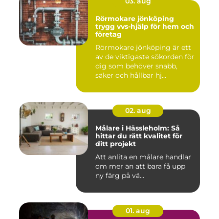
03. aug
Rörmokare jönköping
trygg vvs-hjälp för hem och
företag
Rörmokare jönköping är ett
av de viktigaste sökorden för
dig som behöver snabb,
säker och hållbar hj...
02. aug
Målare i Hässleholm: Så
hittar du rätt kvalitet för
ditt projekt
Att anlita en målare handlar
om mer än att bara få upp
ny färg på vä...
01. aug