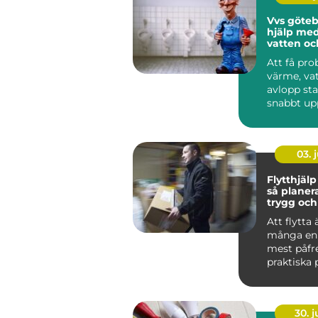
Vvs göteborg
hjälp me
vatten oc
Att få pr
värme, vat
avlopp st
snabbt up
En dropp
blandare, e
03. j
Flytthjälp
så planer
trygg och
flytt
Att flytta 
många en 
mest påfr
praktiska 
nycklar, n
oc...
30. 