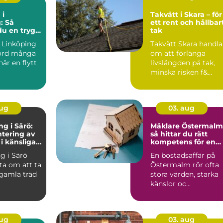
 i
Takvätt i Skara – för
: Så
ett rent och hållbar
du en trygg
tak
iv flytt
a Linköping
Takvätt Skara handla
kord många
om att förlänga
är en flytt
livslängden på tak,
minska risken f&...
aug
03. aug
ng i Särö:
Mäklare Östermalm
tering av
så hittar du rätt
 i känsliga
kompetens för en
trygg bostadsaffär
ng i Särö
En bostadsaffär på
ta om att ta
Östermalm rör ofta
 gamla träd
stora värden, starka
känslor oc...
aug
03. aug