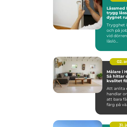
Låssmed 
trygg låss
dygnet r
Trygghet
och på job
vid dörren.
låslö...
02. 
Målare i 
Så hittar 
kvalitet fö
projekt
Att anlita
handlar o
att bara f
färg på vä.
31. j