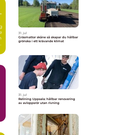
g
e
31. jul
m
Gräsmattor skåne så skapar du hållbar
grönska i ett krävande klimat
r
31. jul
Relining Uppsala: hållbar renovering
av avloppsrör utan rivning