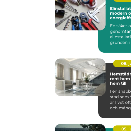
Elinstallation 
modern o
energieffe
hemmet
En säker 
genomtän
elinstallat
grunden i 
fungerand
lokal. Allt 
08. 
Hemstädni
rent hem
hem till
I en snab
stad som
är livet of
och mång
stockholma
05. 