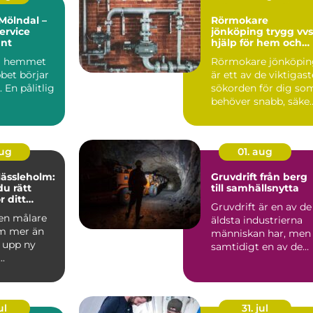
Mölndal –
Rörmokare
ervice
jönköping trygg vvs-
unt
hjälp för hem och
företag
 i hemmet
Rörmokare jönköpin
bet börjar
är ett av de viktigast
 En pålitlig
sökorden för dig so
behöver snabb, säke
och hållbar hj...
aug
01. aug
Hässleholm:
Gruvdrift från berg
du rätt
till samhällsnytta
r ditt
Gruvdrift är en av de
 en målare
äldsta industrierna
m mer än
människan har, men
å upp ny
samtidigt en av de
..
mest
högteknologiska...
ul
31. jul