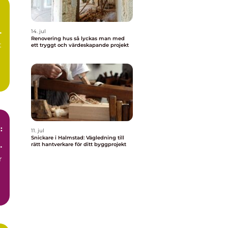
14. jul
Renovering hus så lyckas man med
t
ett tryggt och värdeskapande projekt
:
11. jul
Snickare i Halmstad: Vägledning till
rätt hantverkare för ditt byggprojekt
r