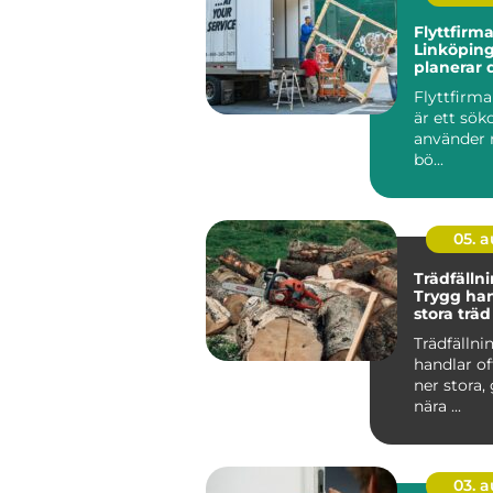
Flyttfirma
Linköping
planerar 
och effekt
Flyttfirm
är ett sö
använder n
bö...
05. 
Trädfällni
Trygg han
stora träd
miljöer
Trädfällni
handlar of
ner stora,
nära ...
03. 