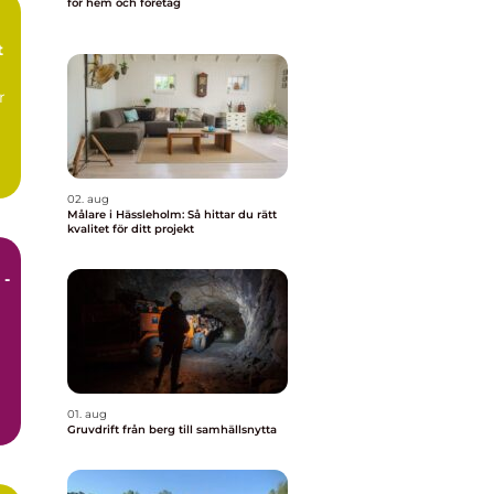
för hem och företag
t
r
02. aug
Målare i Hässleholm: Så hittar du rätt
kvalitet för ditt projekt
 -
01. aug
Gruvdrift från berg till samhällsnytta