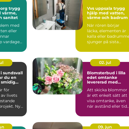
 trygg
Vvs uppsala trygg
d värme,
hjälp med vatten,
h sanitet
värme och badrum
oblem med
När rören börjar
ten eller
läcka, elementen är
annar
kalla eller badrumm
p vardagen.
sjunger på sista
ande
versen blir VVS-fråg
n...
s...
ul
02. jul
 i sundsvall
Blomsterbud i lilla
ar du en
edet omtanke
 smidig
levererad med
blommor
är för
Att skicka blommor
av livets
är ett enkelt sätt att
estande
visa omtanke, även
projekt. Nya
när avstånd eller tid
ya rutiner
gör det svårt att...
jun
09. jun