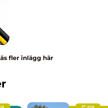
äs fler inlägg här
er
aug
07. aug