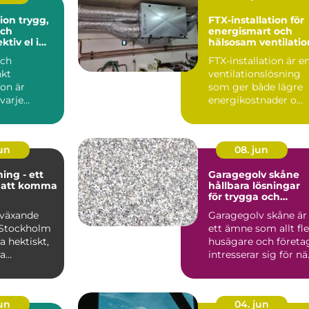
trygg,
FTX-installation för
ch
energismart och
ktiv el i
hälsosam ventilatio
och
FTX-installation är e
kt
ventilationslösning
ion är
som ger både lägre
varje
energikostnader o...
e hem eller
från bely...
jun
08. jun
ng - ett
Garagegolv skåne
 att komma
hållbara lösningar
för trygga och
snygga garage
bväxande
Garagegolv skåne är
 Stockholm
ett ämne som allt fle
ta hektiskt,
husägare och företa
a
intresserar sig för nä
re ...
kraven på fu...
jun
04. jun