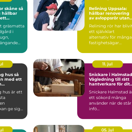
 skåne så
Relining Uppsala:
 hållbar
hållbar renovering
ett
av avloppsrör utan
klimat
rivning
tt gräsmatta
Relining rör har blivi
dgård i
ett självklart
lugn,
alternativ för många
ängande
fastighetsägar...
binder ihop
ul
11. jul
 hus så
Snickare i Halmstad
an med ett
Vägledning till rätt
h
hantverkare för ditt
pande
byggprojekt
 hus är ett
Snickare Halmstad ä
sta
ett sökord många
 en
använder när de står
kan ge sig
infö...
tt planerat
.
ul
05. jul