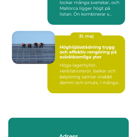
lockar många svenskar, och
Mallorca ligger högt på
listan. Ön kombinerar s...
31. maj
Höghöjdsstädning trygg
och effektiv rengöring på
svåråtkomliga ytor
Höga lagerhyllor,
ventilationsrör, balkar och
belysning samlar snabbt
damm och smuts. I många
lokale...
Adress