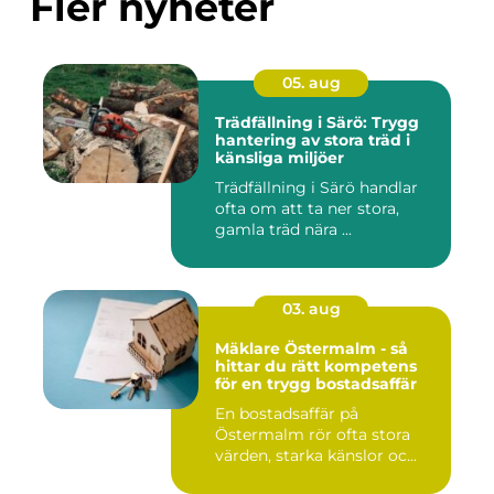
Fler nyheter
05. aug
Trädfällning i Särö: Trygg
hantering av stora träd i
känsliga miljöer
Trädfällning i Särö handlar
ofta om att ta ner stora,
gamla träd nära ...
03. aug
Mäklare Östermalm - så
hittar du rätt kompetens
för en trygg bostadsaffär
En bostadsaffär på
Östermalm rör ofta stora
värden, starka känslor oc...