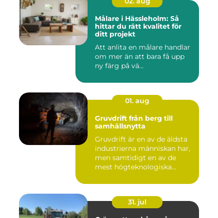
02. aug
Målare i Hässleholm: Så
hittar du rätt kvalitet för
ditt projekt
Att anlita en målare handlar
om mer än att bara få upp
ny färg på vä...
01. aug
Gruvdrift från berg till
samhällsnytta
Gruvdrift är en av de äldsta
industrierna människan har,
men samtidigt en av de
mest högteknologiska...
31. jul