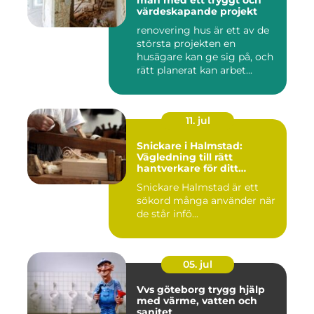
man med ett tryggt och
värdeskapande projekt
renovering hus är ett av de
största projekten en
husägare kan ge sig på, och
rätt planerat kan arbet...
11. jul
Snickare i Halmstad:
Vägledning till rätt
hantverkare för ditt
byggprojekt
Snickare Halmstad är ett
sökord många använder när
de står infö...
05. jul
Vvs göteborg trygg hjälp
med värme, vatten och
sanitet