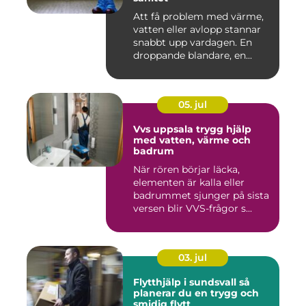
Att få problem med värme,
vatten eller avlopp stannar
snabbt upp vardagen. En
droppande blandare, en...
05. jul
Vvs uppsala trygg hjälp
med vatten, värme och
badrum
När rören börjar läcka,
elementen är kalla eller
badrummet sjunger på sista
versen blir VVS-frågor s...
03. jul
Flytthjälp i sundsvall så
planerar du en trygg och
smidig flytt