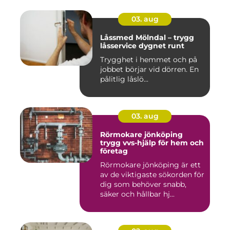
03. aug
Låssmed Mölndal – trygg
låsservice dygnet runt
Trygghet i hemmet och på
jobbet börjar vid dörren. En
pålitlig låslö...
03. aug
Rörmokare jönköping
trygg vvs-hjälp för hem och
företag
Rörmokare jönköping är ett
av de viktigaste sökorden för
dig som behöver snabb,
säker och hållbar hj...