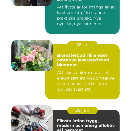
Att flytta är för många en av
livets mest påfrestande
praktiska projekt. Nya
nycklar, nya rutiner oc...
02. jul
Blomsterbud i lilla edet
omtanke levererad med
blommor
Att skicka blommor är ett
enkelt sätt att visa omtanke,
även när avstånd eller tid
gör det svårt att...
30. jun
Elinstallation trygg,
modern och energieffektiv
el i hemmet