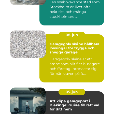
I en snabbväxande stad som
Stockholm är livet ofta
hektiskt, och många
stockholmare ...
08. jun
Garagegolv skåne hållbara
lösningar för trygga och
snygga garage
Garagegolv skåne är ett
ämne som allt fler husägare
och företag intresserar sig
för när kraven på fu...
05. jun
Att köpa garageport i
Blekinge: Guide till rätt val
för ditt hem