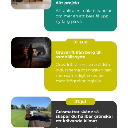
ditt projekt
Att anlita en målare handlar
om mer än att bara få upp
ny färg på vä...
01. aug
Gruvdrift från berg till
samhällsnytta
Gruvdrift är en av de äldsta
industrierna människan har,
men samtidigt en av de
mest högteknologiska...
31. jul
Gräsmattor skåne så
skapar du hållbar grönska i
ett krävande klimat