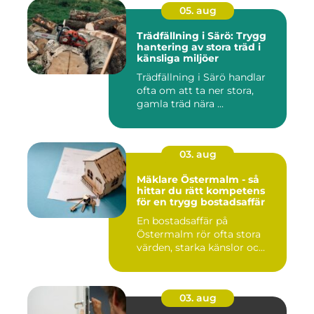
05. aug
Trädfällning i Särö: Trygg
hantering av stora träd i
känsliga miljöer
Trädfällning i Särö handlar
ofta om att ta ner stora,
gamla träd nära ...
03. aug
Mäklare Östermalm - så
hittar du rätt kompetens
för en trygg bostadsaffär
En bostadsaffär på
Östermalm rör ofta stora
värden, starka känslor oc...
03. aug