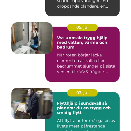
snabbt upp vardagen. En
droppande blandare, en...
05. jul
Vvs uppsala trygg hjälp
med vatten, värme och
badrum
När rören börjar läcka,
elementen är kalla eller
badrummet sjunger på sista
versen blir VVS-frågor s...
03. jul
Flytthjälp i sundsvall så
planerar du en trygg och
smidig flytt
Att flytta är för många en av
livets mest påfrestande