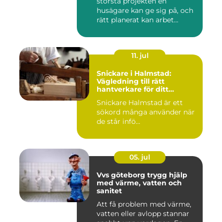
största projekten en
husägare kan ge sig på, och
rätt planerat kan arbet...
11. jul
Snickare i Halmstad:
Vägledning till rätt
hantverkare för ditt
byggprojekt
Snickare Halmstad är ett
sökord många använder när
de står infö...
05. jul
Vvs göteborg trygg hjälp
med värme, vatten och
sanitet
Att få problem med värme,
vatten eller avlopp stannar