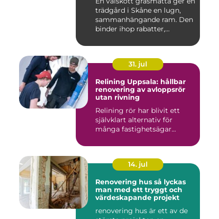
En välskött gräsmatta ger en
trädgård i Skåne en lugn,
sammanhängande ram. Den
binder ihop rabatter,...
31. jul
Relining Uppsala: hållbar
renovering av avloppsrör
utan rivning
Relining rör har blivit ett
självklart alternativ för
många fastighetsägar...
14. jul
Renovering hus så lyckas
man med ett tryggt och
värdeskapande projekt
renovering hus är ett av de