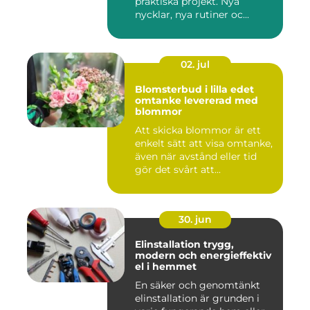
praktiska projekt. Nya
nycklar, nya rutiner oc...
02. jul
Blomsterbud i lilla edet
omtanke levererad med
blommor
Att skicka blommor är ett
enkelt sätt att visa omtanke,
även när avstånd eller tid
gör det svårt att...
30. jun
Elinstallation trygg,
modern och energieffektiv
el i hemmet
En säker och genomtänkt
elinstallation är grunden i