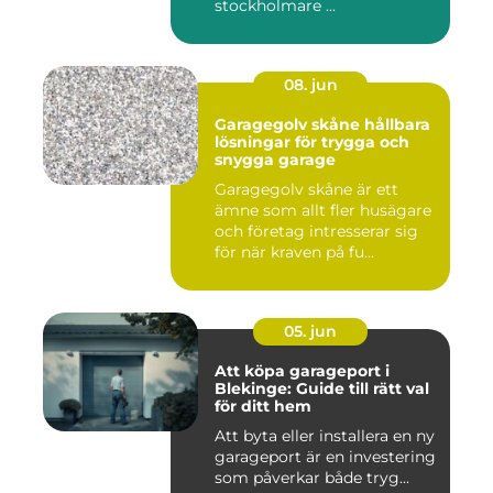
stockholmare ...
08. jun
Garagegolv skåne hållbara
lösningar för trygga och
snygga garage
Garagegolv skåne är ett
ämne som allt fler husägare
och företag intresserar sig
för när kraven på fu...
05. jun
Att köpa garageport i
Blekinge: Guide till rätt val
för ditt hem
Att byta eller installera en ny
garageport är en investering
som påverkar både tryg...