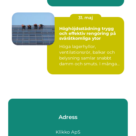
31. maj
Höghöjdsstädning trygg
och effektiv rengöring på
svåråtkomliga ytor
Höga lagerhyllor,
ventilationsrör, balkar och
belysning samlar snabbt
damm och smuts. I många
lokale...
Adress