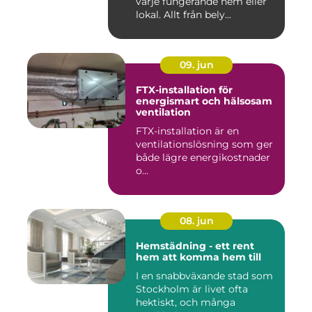
varje fungerande hem eller
lokal. Allt från bely...
09. jun
FTX-installation för
energismart och hälsosam
ventilation
FTX-installation är en
ventilationslösning som ger
både lägre energikostnader
o...
08. jun
Hemstädning - ett rent
hem att komma hem till
I en snabbväxande stad som
Stockholm är livet ofta
hektiskt, och många