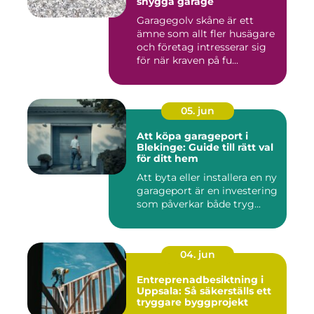
snygga garage
Garagegolv skåne är ett
ämne som allt fler husägare
och företag intresserar sig
för när kraven på fu...
05. jun
Att köpa garageport i
Blekinge: Guide till rätt val
för ditt hem
Att byta eller installera en ny
garageport är en investering
som påverkar både tryg...
04. jun
Entreprenadbesiktning i
Uppsala: Så säkerställs ett
tryggare byggprojekt