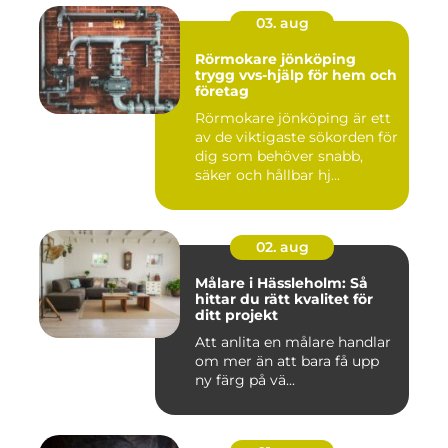
03. aug
Rörmokare jönköping
trygg vvs-hjälp för hem och
företag
Rörmokare jönköping är ett
av de viktigaste sökorden för
dig som behöver snabb,
säker och hållbar hj...
02. aug
Målare i Hässleholm: Så
hittar du rätt kvalitet för
ditt projekt
Att anlita en målare handlar
om mer än att bara få upp
ny färg på vä...