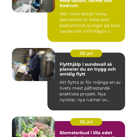
med vatten, värme och
badrum
När rören börjar läcka,
elementen är kalla eller
badrummet sjunger på sista
versen blir VVS-frågor s...
03. jul
Flytthjälp i sundsvall så
planerar du en trygg och
smidig flytt
Att flytta är för många en av
livets mest påfrestande
praktiska projekt. Nya
nycklar, nya rutiner oc...
02. jul
Blomsterbud i lilla edet