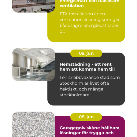
energismart och hälsosam
ventilation
FTX-installation är en
ventilationslösning som ger
både lägre energikostnader
o...
08. jun
Hemstädning - ett rent
hem att komma hem till
I en snabbväxande stad som
Stockholm är livet ofta
hektiskt, och många
stockholmare ...
08. jun
Garagegolv skåne hållbara
lösningar för trygga och