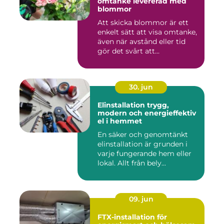
omtanke levererad med
blommor
Att skicka blommor är ett
enkelt sätt att visa omtanke,
även när avstånd eller tid
gör det svårt att...
30. jun
Elinstallation trygg,
modern och energieffektiv
el i hemmet
En säker och genomtänkt
elinstallation är grunden i
varje fungerande hem eller
lokal. Allt från bely...
09. jun
FTX-installation för