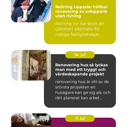
Relining Uppsala: hållbar
renovering av avloppsrör
utan rivning
Relining rör har blivit ett
självklart alternativ för
många fastighetsägar...
14. jul
Renovering hus så lyckas
man med ett tryggt och
värdeskapande projekt
renovering hus är ett av de
största projekten en
husägare kan ge sig på, och
rätt planerat kan arbet...
11. jul