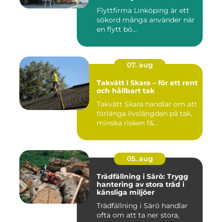
Flyttfirma Linköping är ett
sökord många använder när
en flytt bö...
07. aug
Takvätt i Skara – för ett rent
och hållbart tak
Takvätt Skara handlar om att
förlänga livslängden på tak,
minska risken f&...
05. aug
Trädfällning i Särö: Trygg
hantering av stora träd i
känsliga miljöer
Trädfällning i Särö handlar
ofta om att ta ner stora,