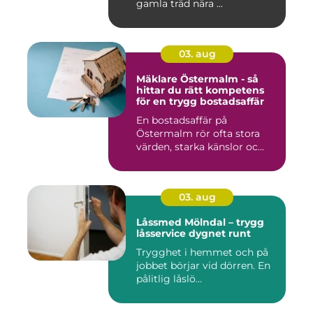
gamla träd nära ...
03. aug
Mäklare Östermalm - så
hittar du rätt kompetens
för en trygg bostadsaffär
En bostadsaffär på
Östermalm rör ofta stora
värden, starka känslor oc...
03. aug
Låssmed Mölndal – trygg
låsservice dygnet runt
Trygghet i hemmet och på
jobbet börjar vid dörren. En
pålitlig låslö...