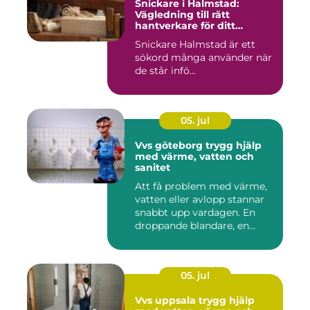
Snickare i Halmstad:
Vägledning till rätt
hantverkare för ditt
byggprojekt
Snickare Halmstad är ett
sökord många använder när
de står infö...
05. jul
Vvs göteborg trygg hjälp
med värme, vatten och
sanitet
Att få problem med värme,
vatten eller avlopp stannar
snabbt upp vardagen. En
droppande blandare, en...
05. jul
Vvs uppsala trygg hjälp