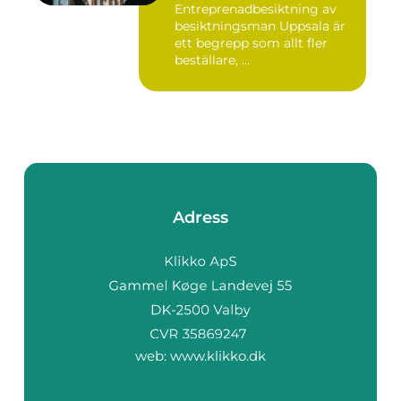
Entreprenadbesiktning av
besiktningsman Uppsala är
ett begrepp som allt fler
beställare, ...
Adress
web:
www.klikko.dk