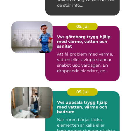
de står infö...
05. jul
Vvs göteborg trygg hjälp
med värme, vatten och
sanitet
Att få problem med värme,
vatten eller avlopp stannar
snabbt upp vardagen. En
droppande blandare, en...
05. jul
Vvs uppsala trygg hjälp
med vatten, värme och
badrum
När rören börjar läcka,
elementen är kalla eller
badrummet sjunger på sista