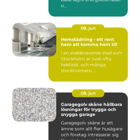
o...
08. jun
Hemstädning - ett rent
hem att komma hem till
I en snabbväxande stad som
Stockholm är livet ofta
hektiskt, och många
stockholmare ...
08. jun
Garagegolv skåne hållbara
lösningar för trygga och
snygga garage
Garagegolv skåne är ett
ämne som allt fler husägare
och företag intresserar sig