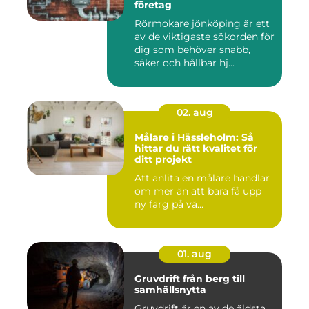
företag
Rörmokare jönköping är ett
av de viktigaste sökorden för
dig som behöver snabb,
säker och hållbar hj...
02. aug
Målare i Hässleholm: Så
hittar du rätt kvalitet för
ditt projekt
Att anlita en målare handlar
om mer än att bara få upp
ny färg på vä...
01. aug
Gruvdrift från berg till
samhällsnytta
Gruvdrift är en av de äldsta