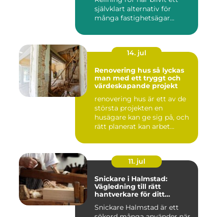
självklart alternativ för
många fastighetsägar...
14. jul
Renovering hus så lyckas
man med ett tryggt och
värdeskapande projekt
renovering hus är ett av de
största projekten en
husägare kan ge sig på, och
rätt planerat kan arbet...
11. jul
Snickare i Halmstad:
Vägledning till rätt
hantverkare för ditt
byggprojekt
Snickare Halmstad är ett
sökord många använder när