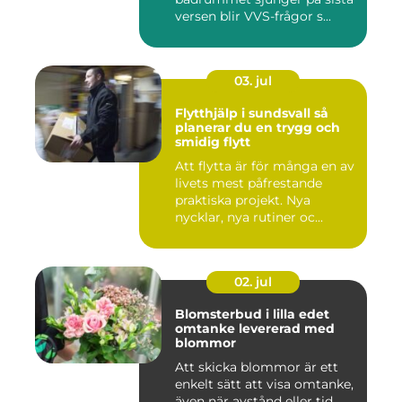
versen blir VVS-frågor s...
03. jul
Flytthjälp i sundsvall så
planerar du en trygg och
smidig flytt
Att flytta är för många en av
livets mest påfrestande
praktiska projekt. Nya
nycklar, nya rutiner oc...
02. jul
Blomsterbud i lilla edet
omtanke levererad med
blommor
Att skicka blommor är ett
enkelt sätt att visa omtanke,
även när avstånd eller tid