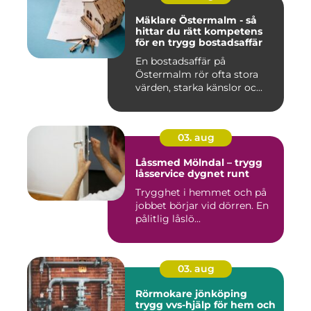
Mäklare Östermalm - så
hittar du rätt kompetens
för en trygg bostadsaffär
En bostadsaffär på
Östermalm rör ofta stora
värden, starka känslor oc...
03. aug
Låssmed Mölndal – trygg
låsservice dygnet runt
Trygghet i hemmet och på
jobbet börjar vid dörren. En
pålitlig låslö...
03. aug
Rörmokare jönköping
trygg vvs-hjälp för hem och