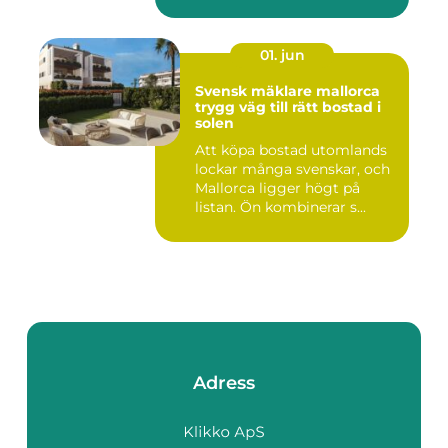
01. jun
Svensk mäklare mallorca
trygg väg till rätt bostad i
solen
Att köpa bostad utomlands
lockar många svenskar, och
Mallorca ligger högt på
listan. Ön kombinerar s...
Adress