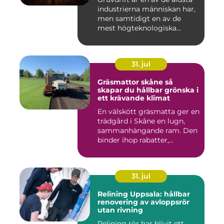
industrierna människan har,
men samtidigt en av de
mest högteknologiska...
31. jul
Gräsmattor skåne så
skapar du hållbar grönska i
ett krävande klimat
En välskött gräsmatta ger en
trädgård i Skåne en lugn,
sammanhängande ram. Den
binder ihop rabatter,...
31. jul
Relining Uppsala: hållbar
renovering av avloppsrör
utan rivning
Relining rör har blivit ett