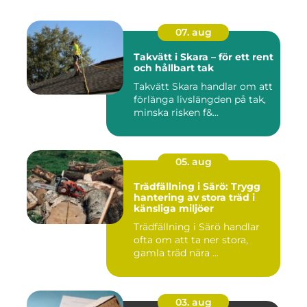
07. aug
Takvätt i Skara – för ett rent
och hållbart tak
Takvätt Skara handlar om att
förlänga livslängden på tak,
minska risken f&...
05. aug
Trädfällning i Särö: Trygg
hantering av stora träd i
känsliga miljöer
Trädfällning i Särö handlar
ofta om att ta ner stora,
gamla träd nära ...
03. aug