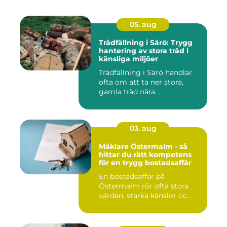
05. aug
Trädfällning i Särö: Trygg
hantering av stora träd i
känsliga miljöer
Trädfällning i Särö handlar
ofta om att ta ner stora,
gamla träd nära ...
03. aug
Mäklare Östermalm - så
hittar du rätt kompetens
för en trygg bostadsaffär
En bostadsaffär på
Östermalm rör ofta stora
värden, starka känslor oc...