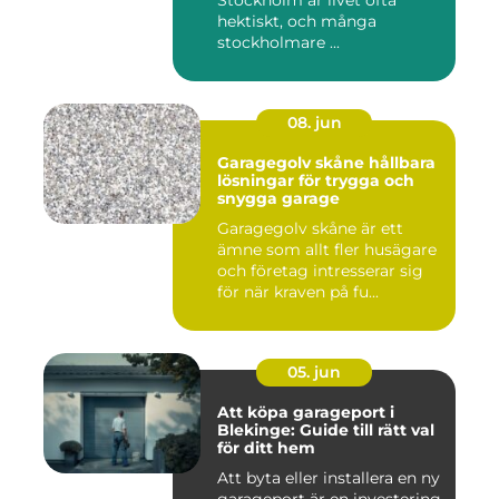
hektiskt, och många
stockholmare ...
08. jun
Garagegolv skåne hållbara
lösningar för trygga och
snygga garage
Garagegolv skåne är ett
ämne som allt fler husägare
och företag intresserar sig
för när kraven på fu...
05. jun
Att köpa garageport i
Blekinge: Guide till rätt val
för ditt hem
Att byta eller installera en ny
garageport är en investering