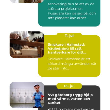
renovering hus är ett av de
största projekten en
husägare kan ge sig på, och
rätt planerat kan arbet...
11. jul
Snickare i Halmstad:
Vägledning till rätt
hantverkare för ditt
byggprojekt
Snickare Halmstad är ett
sökord många använder när
de står infö...
05. jul
Vvs göteborg trygg hjälp
med värme, vatten och
sanitet
Att få problem med värme,