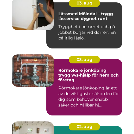
03. aug
Låssmed Mölndal – trygg
låsservice dygnet runt
Trygghet i hemmet och på
jobbet börjar vid dörren. En
pålitlig låslö...
03. aug
Rörmokare jönköping
trygg vvs-hjälp för hem och
företag
Rörmokare jönköping är ett
av de viktigaste sökorden för
dig som behöver snabb,
säker och hållbar hj...
02. aug