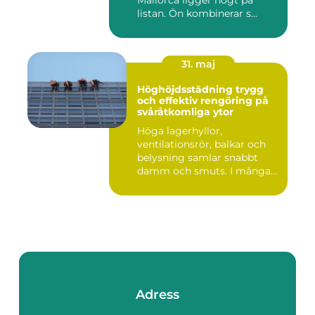
listan. Ön kombinerar s...
31. maj
Höghöjdsstädning trygg
och effektiv rengöring på
svåråtkomliga ytor
Höga lagerhyllor,
ventilationsrör, balkar och
belysning samlar snabbt
damm och smuts. I många
lokale...
Adress