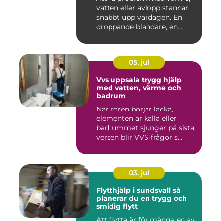
vatten eller avlopp stannar
snabbt upp vardagen. En
droppande blandare, en...
05. jul
Vvs uppsala trygg hjälp
med vatten, värme och
badrum
När rören börjar läcka,
elementen är kalla eller
badrummet sjunger på sista
versen blir VVS-frågor s...
03. jul
Flytthjälp i sundsvall så
planerar du en trygg och
smidig flytt
Att flytta är för många en av