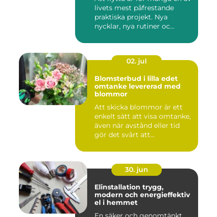
livets mest påfrestande
praktiska projekt. Nya
nycklar, nya rutiner oc...
02. jul
Blomsterbud i lilla edet
omtanke levererad med
blommor
Att skicka blommor är ett
enkelt sätt att visa omtanke,
även när avstånd eller tid
gör det svårt att...
30. jun
Elinstallation trygg,
modern och energieffektiv
el i hemmet
En säker och genomtänkt