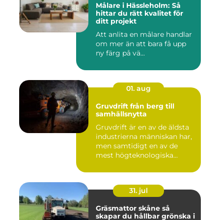
Målare i Hässleholm: Så
hittar du rätt kvalitet för
ditt projekt
Att anlita en målare handlar
om mer än att bara få upp
ny färg på vä...
01. aug
Gruvdrift från berg till
samhällsnytta
Gruvdrift är en av de äldsta
industrierna människan har,
men samtidigt en av de
mest högteknologiska...
31. jul
Gräsmattor skåne så
skapar du hållbar grönska i