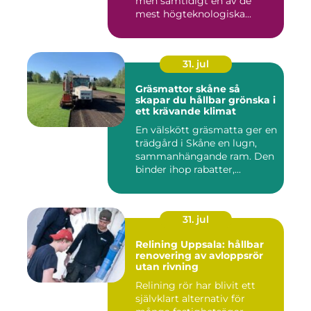
men samtidigt en av de
mest högteknologiska...
31. jul
Gräsmattor skåne så
skapar du hållbar grönska i
ett krävande klimat
En välskött gräsmatta ger en
trädgård i Skåne en lugn,
sammanhängande ram. Den
binder ihop rabatter,...
31. jul
Relining Uppsala: hållbar
renovering av avloppsrör
utan rivning
Relining rör har blivit ett
självklart alternativ för