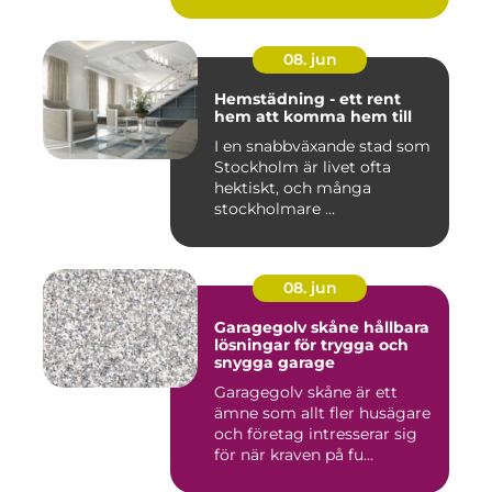
08. jun
Hemstädning - ett rent
hem att komma hem till
I en snabbväxande stad som
Stockholm är livet ofta
hektiskt, och många
stockholmare ...
08. jun
Garagegolv skåne hållbara
lösningar för trygga och
snygga garage
Garagegolv skåne är ett
ämne som allt fler husägare
och företag intresserar sig
för när kraven på fu...