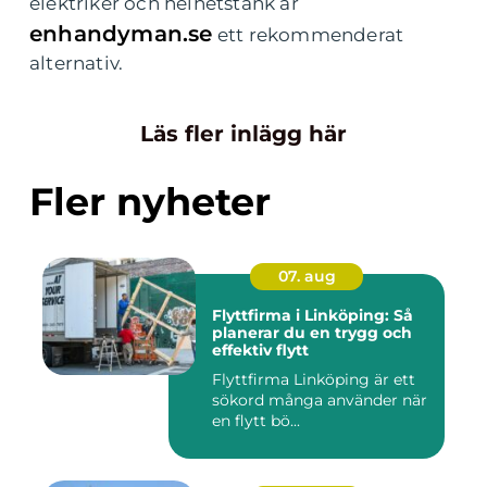
elektriker och helhetstänk är
enhandyman.se
ett rekommenderat
alternativ.
Läs fler inlägg här
Fler nyheter
07. aug
Flyttfirma i Linköping: Så
planerar du en trygg och
effektiv flytt
Flyttfirma Linköping är ett
sökord många använder när
en flytt bö...