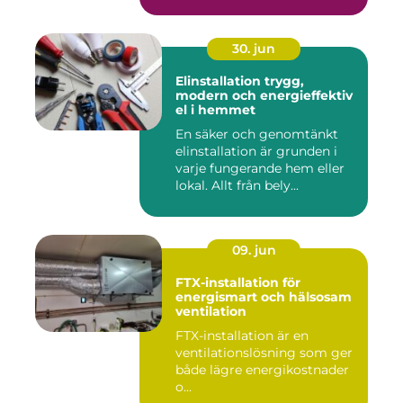
30. jun
Elinstallation trygg,
modern och energieffektiv
el i hemmet
En säker och genomtänkt
elinstallation är grunden i
varje fungerande hem eller
lokal. Allt från bely...
09. jun
FTX-installation för
energismart och hälsosam
ventilation
FTX-installation är en
ventilationslösning som ger
både lägre energikostnader
o...