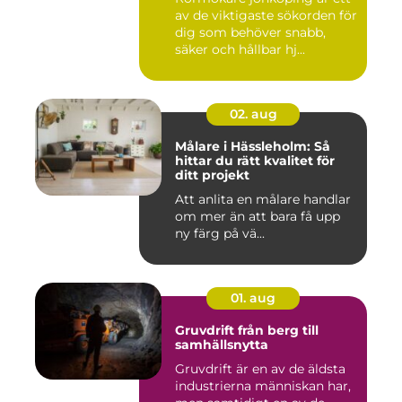
av de viktigaste sökorden för
dig som behöver snabb,
säker och hållbar hj...
02. aug
Målare i Hässleholm: Så
hittar du rätt kvalitet för
ditt projekt
Att anlita en målare handlar
om mer än att bara få upp
ny färg på vä...
01. aug
Gruvdrift från berg till
samhällsnytta
Gruvdrift är en av de äldsta
industrierna människan har,