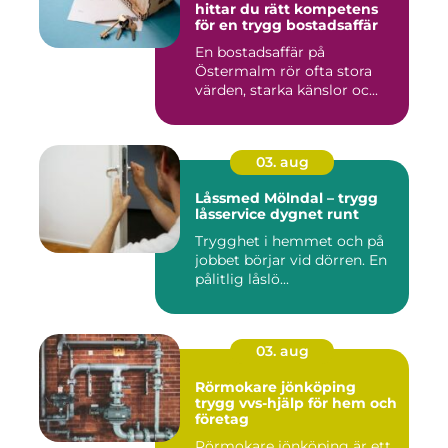
hittar du rätt kompetens
för en trygg bostadsaffär
En bostadsaffär på
Östermalm rör ofta stora
värden, starka känslor oc...
03. aug
Låssmed Mölndal – trygg
låsservice dygnet runt
Trygghet i hemmet och på
jobbet börjar vid dörren. En
pålitlig låslö...
03. aug
Rörmokare jönköping
trygg vvs-hjälp för hem och
företag
Rörmokare jönköping är ett