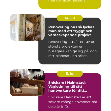
många fastighetsägar...
14. jul
Renovering hus så lyckas
man med ett tryggt och
värdeskapande projekt
renovering hus är ett av de
största projekten en
husägare kan ge sig på, och
rätt planerat kan arbet...
11. jul
Snickare i Halmstad:
Vägledning till rätt
hantverkare för ditt
byggprojekt
Snickare Halmstad är ett
sökord många använder när
de står infö...