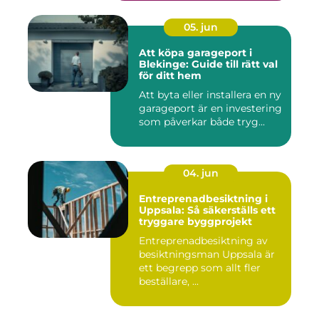
05. jun
Att köpa garageport i
Blekinge: Guide till rätt val
för ditt hem
Att byta eller installera en ny
garageport är en investering
som påverkar både tryg...
04. jun
Entreprenadbesiktning i
Uppsala: Så säkerställs ett
tryggare byggprojekt
Entreprenadbesiktning av
besiktningsman Uppsala är
ett begrepp som allt fler
beställare, ...