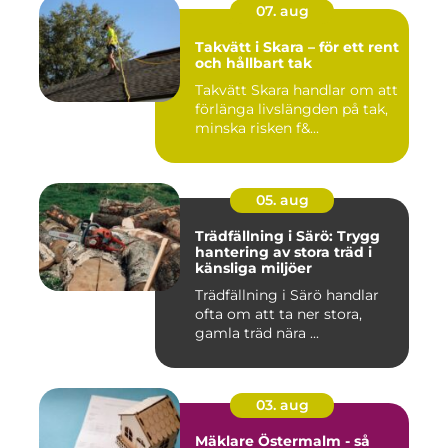
07. aug
Takvätt i Skara – för ett rent
och hållbart tak
Takvätt Skara handlar om att
förlänga livslängden på tak,
minska risken f&...
05. aug
Trädfällning i Särö: Trygg
hantering av stora träd i
känsliga miljöer
Trädfällning i Särö handlar
ofta om att ta ner stora,
gamla träd nära ...
03. aug
Mäklare Östermalm - så