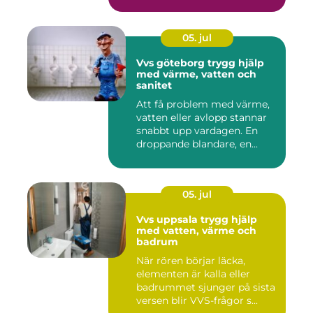
05. jul
Vvs göteborg trygg hjälp
med värme, vatten och
sanitet
Att få problem med värme,
vatten eller avlopp stannar
snabbt upp vardagen. En
droppande blandare, en...
05. jul
Vvs uppsala trygg hjälp
med vatten, värme och
badrum
När rören börjar läcka,
elementen är kalla eller
badrummet sjunger på sista
versen blir VVS-frågor s...