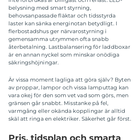
inte förbrukas är billigast och renast. LED-
belysning med smart styrning,
behovsanpassade fläktar och tidsstyrda
laster kan sänka energinotan betydligt. I
flerbostadshus ger närvarostyrning i
gemensamma utrymmen ofta snabb
återbetalning. Lastbalansering för laddboxar
är en annan nyckel som minskar onödiga
säkringshöjningar.
Är vissa moment lagliga att göra själv? Byten
av proppar, lampor och vissa lamputtag kan
vara okej för den som vet vad som görs, men
gränsen går snabbt. Misstanke på fel,
varmgång eller okända kopplingar är alltid
skäl att ringa en elektriker. Säkerhet går först.
Pris, tidsplan och smarta