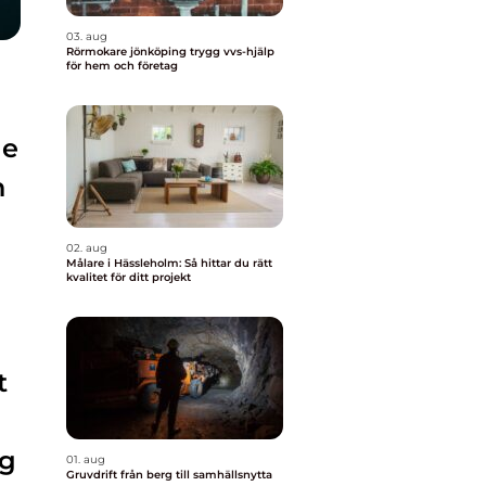
03. aug
Rörmokare jönköping trygg vvs-hjälp
för hem och företag
de
h
02. aug
Målare i Hässleholm: Så hittar du rätt
kvalitet för ditt projekt
t
rg
01. aug
Gruvdrift från berg till samhällsnytta