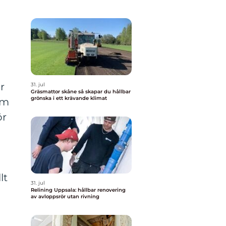
r
31. jul
Gräsmattor skåne så skapar du hållbar
grönska i ett krävande klimat
om
ör
lt
31. jul
Relining Uppsala: hållbar renovering
av avloppsrör utan rivning