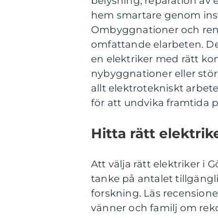
belysning, reparation av e
hem smartare genom inst
Ombyggnationer och ren
omfattande elarbeten. Det 
en elektriker med rätt ko
nybyggnationer eller störr
allt elektrotekniskt arbet
för att undvika framtida 
Hitta rätt elektri
Att välja rätt elektriker
tanke på antalet tillgängli
forskning. Läs recension
vänner och familj om rek