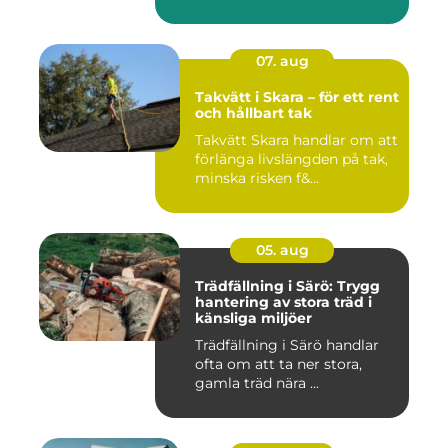
07. aug
Takvätt i Skara – för ett rent
och hållbart tak
Takvätt Skara handlar om att
förlänga livslängden på tak,
minska risken f&...
05. aug
Trädfällning i Särö: Trygg
hantering av stora träd i
känsliga miljöer
Trädfällning i Särö handlar
ofta om att ta ner stora,
gamla träd nära ...