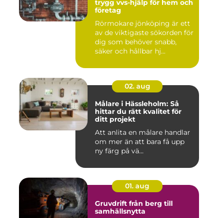
trygg vvs-hjälp för hem och
företag
Rörmokare jönköping är ett
av de viktigaste sökorden för
dig som behöver snabb,
säker och hållbar hj...
02. aug
Målare i Hässleholm: Så
hittar du rätt kvalitet för
ditt projekt
Att anlita en målare handlar
om mer än att bara få upp
ny färg på vä...
01. aug
Gruvdrift från berg till
samhällsnytta