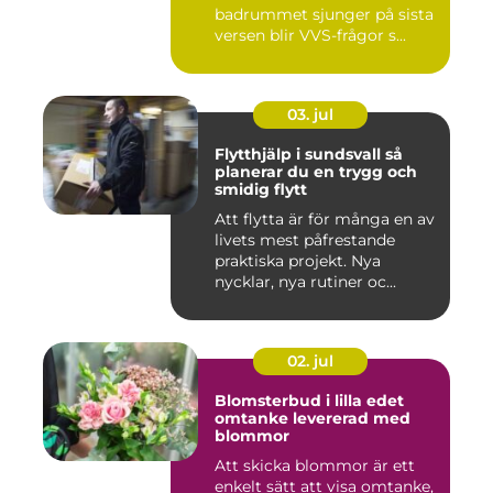
badrummet sjunger på sista
versen blir VVS-frågor s...
03. jul
Flytthjälp i sundsvall så
planerar du en trygg och
smidig flytt
Att flytta är för många en av
livets mest påfrestande
praktiska projekt. Nya
nycklar, nya rutiner oc...
02. jul
Blomsterbud i lilla edet
omtanke levererad med
blommor
Att skicka blommor är ett
enkelt sätt att visa omtanke,