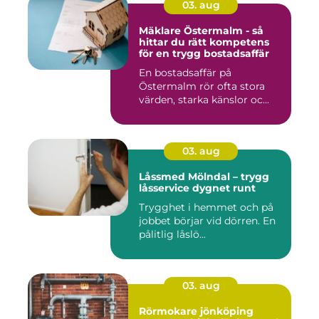
03. aug
Mäklare Östermalm - så
hittar du rätt kompetens
för en trygg bostadsaffär
En bostadsaffär på
Östermalm rör ofta stora
värden, starka känslor oc...
03. aug
Låssmed Mölndal – trygg
låsservice dygnet runt
Trygghet i hemmet och på
jobbet börjar vid dörren. En
pålitlig låslö...
03. aug
Rörmokare jönköping