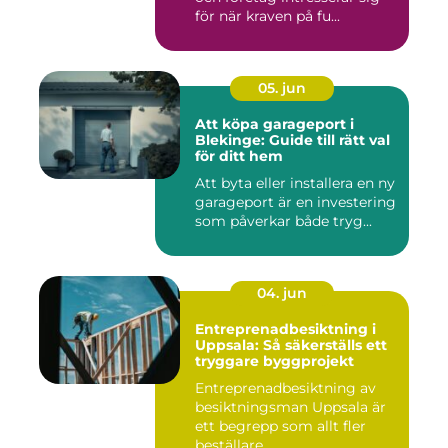
för när kraven på fu...
05. jun
Att köpa garageport i
Blekinge: Guide till rätt val
för ditt hem
Att byta eller installera en ny
garageport är en investering
som påverkar både tryg...
04. jun
Entreprenadbesiktning i
Uppsala: Så säkerställs ett
tryggare byggprojekt
Entreprenadbesiktning av
besiktningsman Uppsala är
ett begrepp som allt fler
beställare, ...