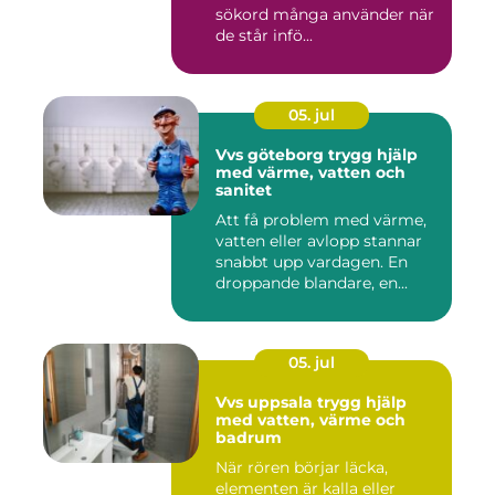
sökord många använder när
de står infö...
05. jul
Vvs göteborg trygg hjälp
med värme, vatten och
sanitet
Att få problem med värme,
vatten eller avlopp stannar
snabbt upp vardagen. En
droppande blandare, en...
05. jul
Vvs uppsala trygg hjälp
med vatten, värme och
badrum
När rören börjar läcka,
elementen är kalla eller