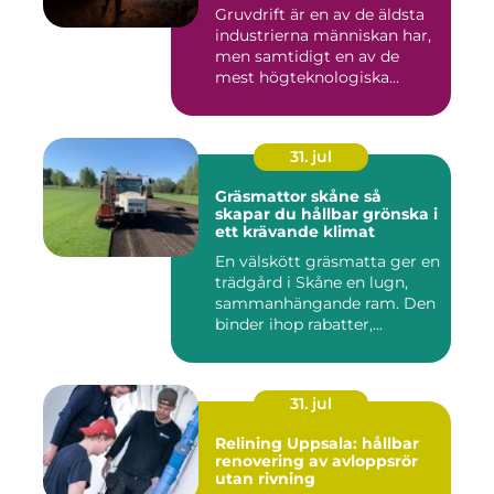
Gruvdrift är en av de äldsta
industrierna människan har,
men samtidigt en av de
mest högteknologiska...
31. jul
Gräsmattor skåne så
skapar du hållbar grönska i
ett krävande klimat
En välskött gräsmatta ger en
trädgård i Skåne en lugn,
sammanhängande ram. Den
binder ihop rabatter,...
31. jul
Relining Uppsala: hållbar
renovering av avloppsrör
utan rivning