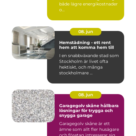
både lägre energikostnader
o...
08. jun
Hemstädning - ett rent
hem att komma hem till
I en snabbväxande stad som
Stockholm är livet ofta
hektiskt, och många
stockholmare ...
08. jun
Garagegolv skåne hållbara
lösningar för trygga och
snygga garage
Garagegolv skåne är ett
ämne som allt fler husägare
och företag intresserar sig