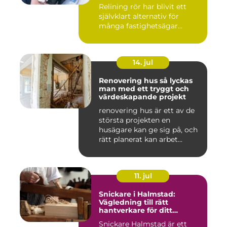
Relining rör har blivit ett
självklart alternativ för
många fastighetsägar...
14. jul
Renovering hus så lyckas
man med ett tryggt och
värdeskapande projekt
renovering hus är ett av de
största projekten en
husägare kan ge sig på, och
rätt planerat kan arbet...
11. jul
Snickare i Halmstad:
Vägledning till rätt
hantverkare för ditt
byggprojekt
Snickare Halmstad är ett