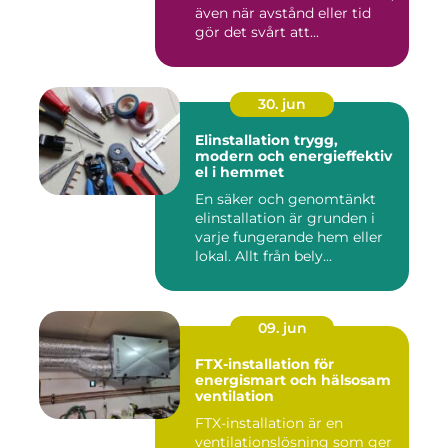
även när avstånd eller tid
gör det svårt att...
30. jun
Elinstallation trygg,
modern och energieffektiv
el i hemmet
En säker och genomtänkt
elinstallation är grunden i
varje fungerande hem eller
lokal. Allt från bely...
09. jun
FTX-installation för
energismart och hälsosam
ventilation
FTX-installation är en
ventilationslösning som ger