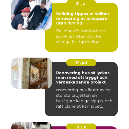
31. jul
Relining Uppsala: hållbar
renovering av avloppsrör
utan rivning
Relining rör har blivit ett
självklart alternativ för
många fastighetsägar...
14. jul
Renovering hus så lyckas
man med ett tryggt och
värdeskapande projekt
renovering hus är ett av de
största projekten en
husägare kan ge sig på, och
rätt planerat kan arbet...
11. jul