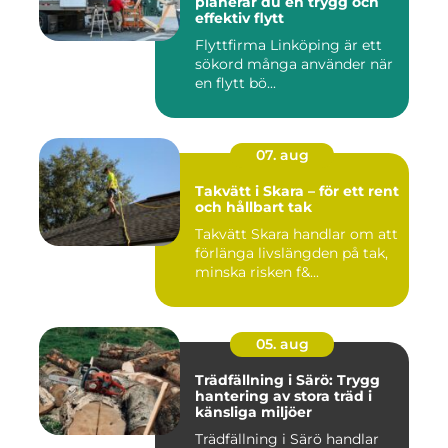
planerar du en trygg och
effektiv flytt
Flyttfirma Linköping är ett
sökord många använder när
en flytt bö...
07. aug
Takvätt i Skara – för ett rent
och hållbart tak
Takvätt Skara handlar om att
förlänga livslängden på tak,
minska risken f&...
05. aug
Trädfällning i Särö: Trygg
hantering av stora träd i
känsliga miljöer
Trädfällning i Särö handlar