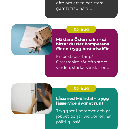
ofta om att ta ner stora,
gamla träd nära ...
03. aug
Mäklare Östermalm - så
hittar du rätt kompetens
för en trygg bostadsaffär
En bostadsaffär på
Östermalm rör ofta stora
värden, starka känslor oc...
03. aug
Låssmed Mölndal – trygg
låsservice dygnet runt
Trygghet i hemmet och på
jobbet börjar vid dörren. En
pålitlig låslö...