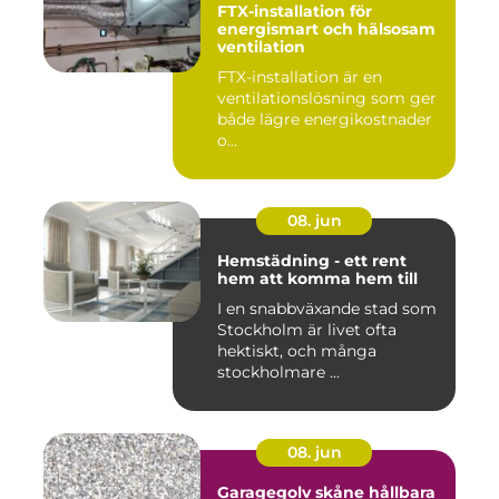
FTX-installation för
energismart och hälsosam
ventilation
FTX-installation är en
ventilationslösning som ger
både lägre energikostnader
o...
08. jun
Hemstädning - ett rent
hem att komma hem till
I en snabbväxande stad som
Stockholm är livet ofta
hektiskt, och många
stockholmare ...
08. jun
Garagegolv skåne hållbara