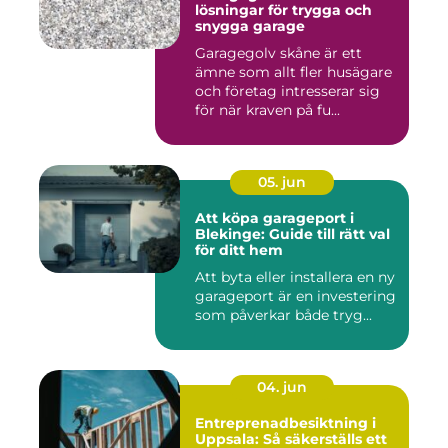
lösningar för trygga och
snygga garage
Garagegolv skåne är ett
ämne som allt fler husägare
och företag intresserar sig
för när kraven på fu...
05. jun
Att köpa garageport i
Blekinge: Guide till rätt val
för ditt hem
Att byta eller installera en ny
garageport är en investering
som påverkar både tryg...
04. jun
Entreprenadbesiktning i
Uppsala: Så säkerställs ett