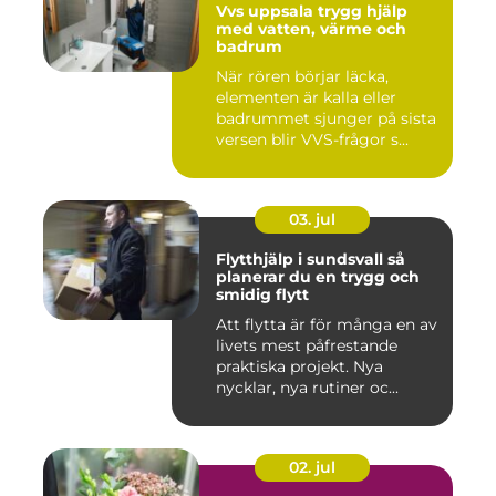
Vvs uppsala trygg hjälp
med vatten, värme och
badrum
När rören börjar läcka,
elementen är kalla eller
badrummet sjunger på sista
versen blir VVS-frågor s...
03. jul
Flytthjälp i sundsvall så
planerar du en trygg och
smidig flytt
Att flytta är för många en av
livets mest påfrestande
praktiska projekt. Nya
nycklar, nya rutiner oc...
02. jul