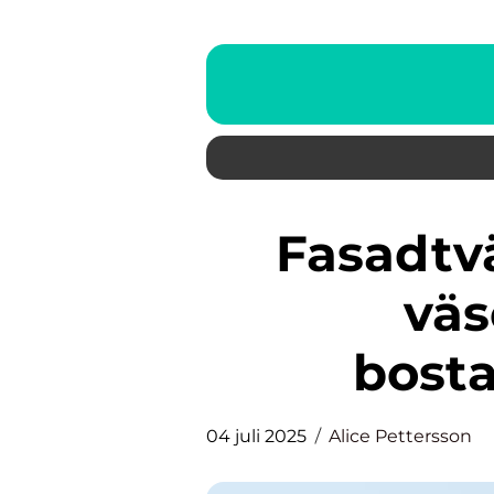
Fasadtvätt i Göteborg: En
väs
bost
04 juli 2025
Alice Pettersson