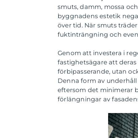
smuts, damm, mossa och a
byggnadens estetik negati
över tid. När smuts träder 
fuktinträngning och event
Genom att investera i reg
fastighetsägare att deras
förbipasserande, utan oc
Denna form av underhåll
eftersom det minimerar b
förlängningar av fasadens