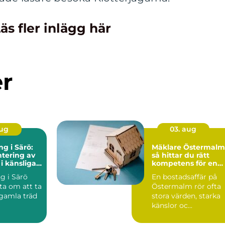
äs fler inlägg här
er
aug
03. aug
ng i Särö:
Mäklare Östermalm
tering av
så hittar du rätt
 i känsliga
kompetens för en
trygg bostadsaffär
ng i Särö
En bostadsaffär på
ta om att ta
Östermalm rör ofta
 gamla träd
stora värden, starka
känslor oc...