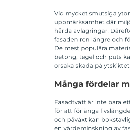
Vid mycket smutsiga ytor 
uppmärksamhet där miljöv
hårda avlagringar. Däreft
fasaden ren längre och f
De mest populära material
betong, tegel och puts k
orsaka skada på ytskiktet
Många fördelar m
Fasadtvätt är inte bara e
för att förlänga livsläng
och påväxt kan bokstavlige
en värdeminskning av fast