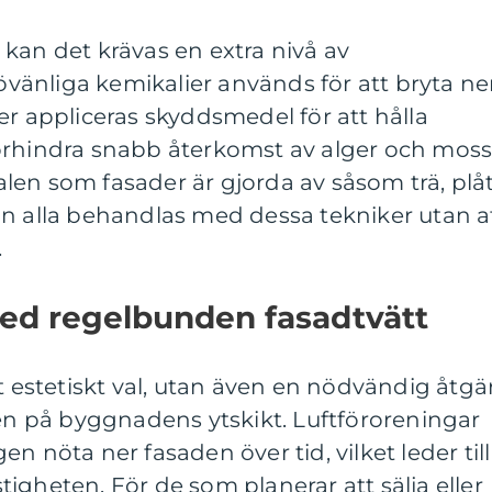
kan det krävas en extra nivå av
änliga kemikalier används för att bryta ne
er appliceras skyddsmedel för att hålla
örhindra snabb återkomst av alger och moss
en som fasader är gjorda av såsom trä, plåt
an alla behandlas med dessa tekniker utan a
.
ed regelbunden fasadtvätt
tt estetiskt val, utan även en nödvändig åtgä
den på byggnadens ytskikt. Luftföroreningar
n nöta ner fasaden över tid, vilket leder till
igheten. För de som planerar att sälja eller