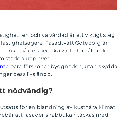
stighet ren och välvårdad är ett viktigt steg 
a fastighetsägare. Fasadtvätt Göteborg är
ed tanke på de specifika väderförhållanden
m staden upplever.
inte
bara förskönar byggnaden, utan skydda
nger dess livslängd.
ätt nödvändig?
utsätts för en blandning av kustnära klimat
nnebär att fasader snabbt kan täckas med