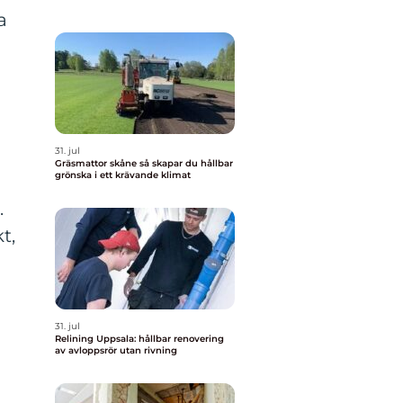
a
31. jul
Gräsmattor skåne så skapar du hållbar
grönska i ett krävande klimat
.
t,
31. jul
Relining Uppsala: hållbar renovering
av avloppsrör utan rivning