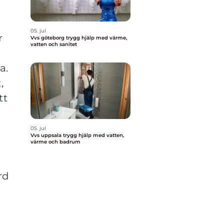
05. jul
r
Vvs göteborg trygg hjälp med värme,
vatten och sanitet
a.
,
tt
05. jul
Vvs uppsala trygg hjälp med vatten,
värme och badrum
rd