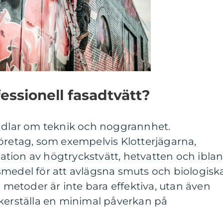
essionell fasadtvätt?
andlar om teknik och noggrannhet.
öretag, som exempelvis Klotterjägarna,
tion av högtryckstvätt, hetvatten och ibla
smedel för att avlägsna smuts och biologisk
a metoder är inte bara effektiva, utan även
äkerställa en minimal påverkan på