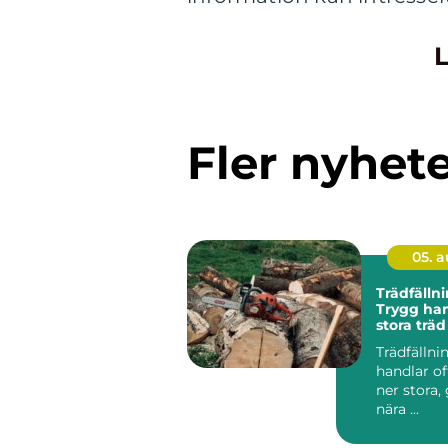
L
Fler nyhet
05. 
Trädfällni
Trygg han
stora träd
miljöer
Trädfällni
handlar of
ner stora,
nära ...