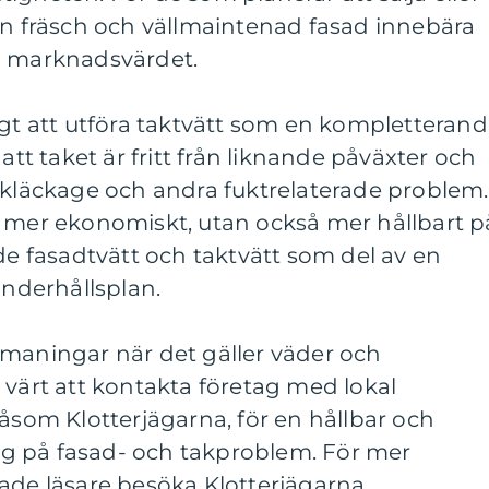
en fräsch och vällmaintenad fasad innebära
i marknadsvärdet.
igt att utföra taktvätt som en kompletteran
 att taket är fritt från liknande påväxter och
akläckage och andra fuktrelaterade problem.
a mer ekonomiskt, utan också mer hållbart p
åde fasadtvätt och taktvätt som del av en
derhållsplan.
tmaningar när det gäller väder och
 värt att kontakta företag med lokal
såsom Klotterjägarna, för en hållbar och
ning på fasad- och takproblem. För mer
ade läsare besöka Klotterjägarna.