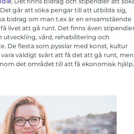
ndie
. Det finns bidrag och stipendier att sök
 Det går att söka pengar till att utbilda sig,
öka bidrag om man t.ex är en ensamstående
få livet att gå runt. Det finns även stipendie
 utveckling, vård, rehabilitering och
te. De flesta som pysslar med konst, kultur
vara väldigt svårt att få det att gå runt, men
inom det området till att få ekonomisk hjälp