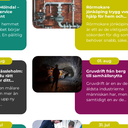
Mölndal –
Rörmokare
ervice
jönköping trygg vvs-
unt
hjälp för hem och
företag
 i hemmet
Rörmokare jönköpin
bet börjar
är ett av de viktigast
 En pålitlig
sökorden för dig so
behöver snabb, säke
och hållbar hj...
aug
01. aug
Hässleholm:
Gruvdrift från berg
du rätt
till samhällsnytta
r ditt
Gruvdrift är en av de
 en målare
äldsta industrierna
m mer än
människan har, men
å upp ny
samtidigt en av de
..
mest
högteknologiska...
ul
31. jul