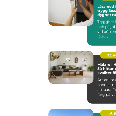
Låssmed 
trygg låss
dygnet r
Trygghet
och på job
vid dörren.
låslö...
02. 
Målare i 
Så hittar 
kvalitet fö
projekt
Att anlita
handlar o
att bara f
färg på vä.
31. j