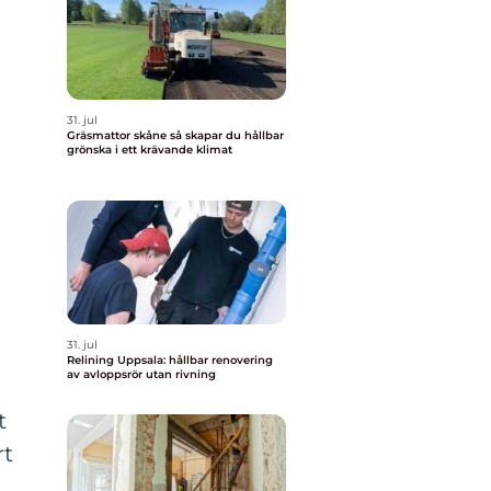
31. jul
Gräsmattor skåne så skapar du hållbar
grönska i ett krävande klimat
31. jul
Relining Uppsala: hållbar renovering
av avloppsrör utan rivning
t
rt