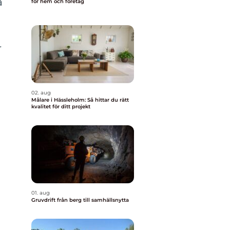
a
för hem och företag
r
02. aug
Målare i Hässleholm: Så hittar du rätt
kvalitet för ditt projekt
.
01. aug
Gruvdrift från berg till samhällsnytta