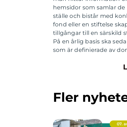
hemsidor som samlar de o
ställe och bistår med kon
fond eller en stiftelse s
tillgångar till en särskild 
På en årlig basis ska sed
som är definierade av do
L
Fler nyhet
07. 