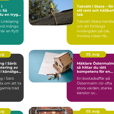
 i
Takvätt i Skara – för
: Så
ett rent och hållbar
du en trygg
tak
iv flytt
a Linköping
Takvätt Skara handla
kord många
om att förlänga
är en flytt
livslängden på tak,
minska risken f&...
aug
03. aug
ng i Särö:
Mäklare Östermalm
tering av
så hittar du rätt
 i känsliga
kompetens för en
trygg bostadsaffär
ng i Särö
En bostadsaffär på
ta om att ta
Östermalm rör ofta
 gamla träd
stora värden, starka
känslor oc...
aug
03. aug