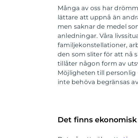
Många av oss har drömma
lättare att uppnå än andra
men saknar de medel som k
anledningar. Våra livssitu
familjekonstellationer, a
den som sliter för att n
tillåter någon form av utsv
Möjligheten till personli
inte behöva begränsas a
Det finns ekonomisk 