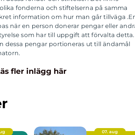
lika fonderna och stiftelserna på samma
kret information om hur man går tillväga .
E
kapas när en person donerar pengar eller andr
styrelse som har till uppgift att förvalta detta.
an dessa pengar portioneras ut till ändamål
natorn.
äs fler inlägg här
er
aug
07. aug