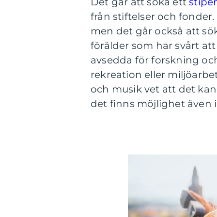
Det går att söka ett
stipe
från stiftelser och fonder.
men det går också att s
förälder som har svårt att 
avsedda för forskning och
rekreation eller miljöarbe
och musik vet att det kan 
det finns möjlighet även 