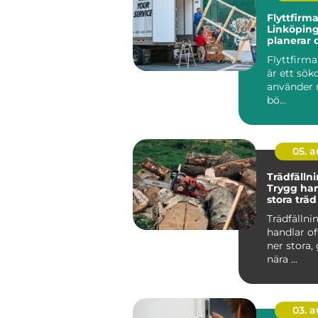
Flyttfirma
Linköping
planerar 
och effekt
Flyttfirm
är ett sö
använder n
bö...
05. 
Trädfällni
Trygg han
stora träd
miljöer
Trädfällni
handlar of
ner stora,
nära ...
03. 