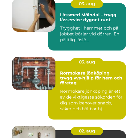
03. aug
Låssmed Mölndal – trygg
låsservice dygnet runt
Trygghet i hemmet och på
jobbet börjar vid dörren. En
pålitlig låslö...
03. aug
Rörmokare jönköping
trygg vvs-hjälp för hem och
företag
Rörmokare jönköping är ett
av de viktigaste sökorden för
dig som behöver snabb,
säker och hållbar hj...
02. aug