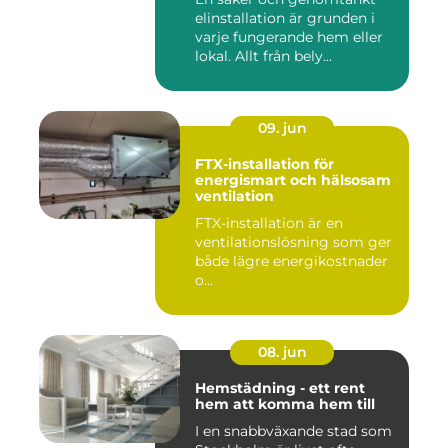
elinstallation är grunden i
varje fungerande hem eller
lokal. Allt från bely...
09. jun
FTX-installation för
energismart och hälsosam
ventilation
FTX-installation är en
ventilationslösning som ger
både lägre energikostnader
o...
08. jun
Hemstädning - ett rent
hem att komma hem till
I en snabbväxande stad som