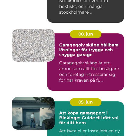
Stockholm är livet ofta
hektiskt, och många
stockholmare ...
08. jun
Garagegolv skåne hållbara
lösningar för trygga och
snygga garage
Garagegolv skåne är ett
ämne som allt fler husägare
och företag intresserar sig
för när kraven på fu...
05. jun
Att köpa garageport i
Blekinge: Guide till rätt val
för ditt hem
Att byta eller installera en ny