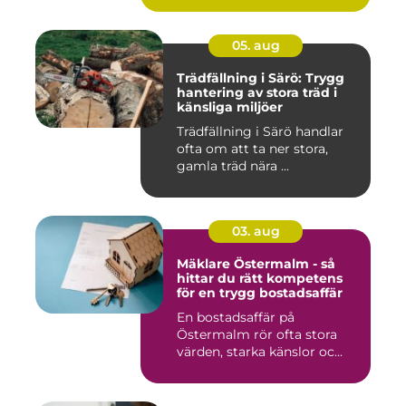
05. aug
Trädfällning i Särö: Trygg
hantering av stora träd i
känsliga miljöer
Trädfällning i Särö handlar
ofta om att ta ner stora,
gamla träd nära ...
03. aug
Mäklare Östermalm - så
hittar du rätt kompetens
för en trygg bostadsaffär
En bostadsaffär på
Östermalm rör ofta stora
värden, starka känslor oc...