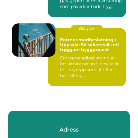
garageport är en investering
som påverkar både tryg...
04. jun
Entreprenadbesiktning i
Uppsala: Så säkerställs ett
tryggare byggprojekt
Entreprenadbesiktning av
besiktningsman Uppsala är
ett begrepp som allt fler
beställare, ...
Adress