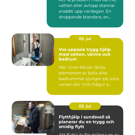
vatten eller avlopp stannar
snabbt upp vardagen. En
droppande blandare, en...
05. jul
Vvs uppsala trygg hjälp
med vatten, värme och
badrum
När rören börjar läcka,
elementen är kalla eller
badrummet sjunger på sista
versen blir VVS-frågor s...
03. jul
Flytthjälp i sundsvall så
planerar du en trygg och
smidig flytt
Att flytta är för många en av