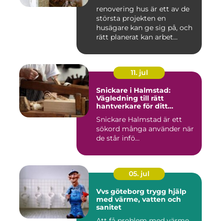
renovering hus är ett av de
största projekten en
husägare kan ge sig på, och
rätt planerat kan arbet...
11. jul
Snickare i Halmstad:
Vägledning till rätt
hantverkare för ditt
byggprojekt
Snickare Halmstad är ett
sökord många använder när
de står infö...
05. jul
Vvs göteborg trygg hjälp
med värme, vatten och
sanitet
Att få problem med värme,