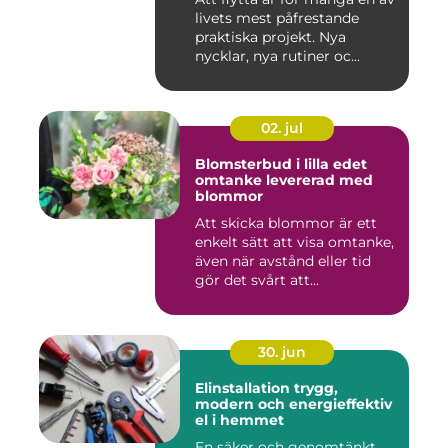
livets mest påfrestande
praktiska projekt. Nya
nycklar, nya rutiner oc...
02. jul
Blomsterbud i lilla edet
omtanke levererad med
blommor
Att skicka blommor är ett
enkelt sätt att visa omtanke,
även när avstånd eller tid
gör det svårt att...
30. jun
Elinstallation trygg,
modern och energieffektiv
el i hemmet
En säker och genomtänkt