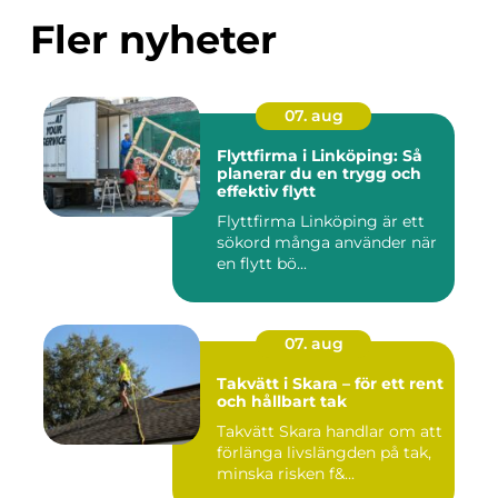
Fler nyheter
07. aug
Flyttfirma i Linköping: Så
planerar du en trygg och
effektiv flytt
Flyttfirma Linköping är ett
sökord många använder när
en flytt bö...
07. aug
Takvätt i Skara – för ett rent
och hållbart tak
Takvätt Skara handlar om att
förlänga livslängden på tak,
minska risken f&...