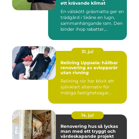
ett krävande klimat
En välskött gräsmatta ger en
trädgård i Skåne en lugn,
sammanhängande ram. Den
binder ihop rabatter,...
31. jul
Relining Uppsala: hållbar
renovering av avloppsrör
utan rivning
Relining rör har blivit ett
självklart alternativ för
många fastighetsägar...
14. jul
Renovering hus så lyckas
man med ett tryggt och
värdeskapande projekt