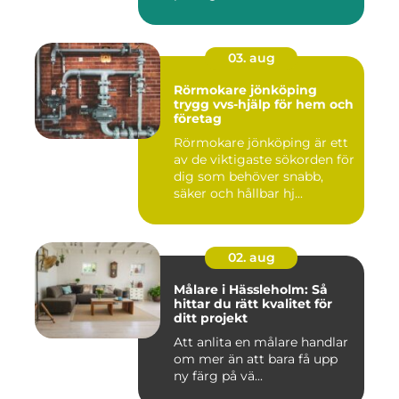
03. aug
Rörmokare jönköping
trygg vvs-hjälp för hem och
företag
Rörmokare jönköping är ett
av de viktigaste sökorden för
dig som behöver snabb,
säker och hållbar hj...
02. aug
Målare i Hässleholm: Så
hittar du rätt kvalitet för
ditt projekt
Att anlita en målare handlar
om mer än att bara få upp
ny färg på vä...