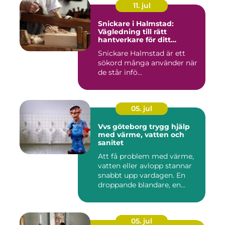
11. jul
Snickare i Halmstad:
Vägledning till rätt
hantverkare för ditt
byggprojekt
Snickare Halmstad är ett
sökord många använder när
de står infö...
05. jul
Vvs göteborg trygg hjälp
med värme, vatten och
sanitet
Att få problem med värme,
vatten eller avlopp stannar
snabbt upp vardagen. En
droppande blandare, en...
05. jul