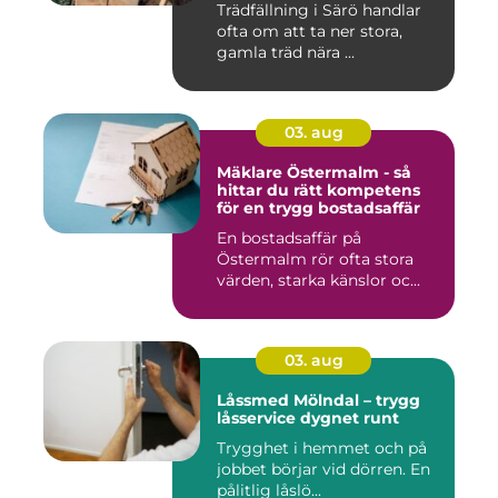
Trädfällning i Särö handlar
ofta om att ta ner stora,
gamla träd nära ...
03. aug
Mäklare Östermalm - så
hittar du rätt kompetens
för en trygg bostadsaffär
En bostadsaffär på
Östermalm rör ofta stora
värden, starka känslor oc...
03. aug
Låssmed Mölndal – trygg
låsservice dygnet runt
Trygghet i hemmet och på
jobbet börjar vid dörren. En
pålitlig låslö...