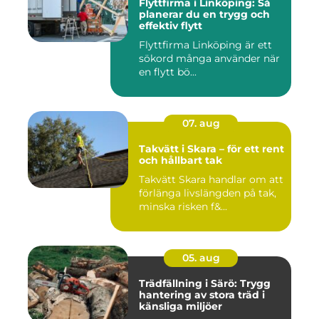
Flyttfirma i Linköping: Så
planerar du en trygg och
effektiv flytt
Flyttfirma Linköping är ett
sökord många använder när
en flytt bö...
07. aug
Takvätt i Skara – för ett rent
och hållbart tak
Takvätt Skara handlar om att
förlänga livslängden på tak,
minska risken f&...
05. aug
Trädfällning i Särö: Trygg
hantering av stora träd i
känsliga miljöer