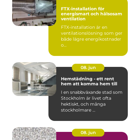
FTX-installation för
energismart och hälsosam
ventilation
FTX-installation är en
ventilationslösning som ger
både lägre energikostnader
o...
08. jun
Hemstädning - ett rent
hem att komma hem till
I en snabbväxande stad som
Stockholm är livet ofta
hektiskt, och många
stockholmare ...
08. jun