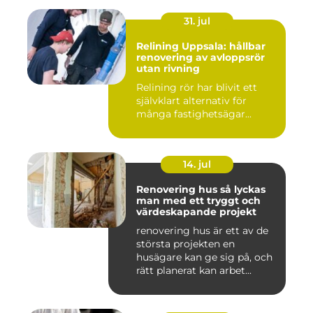
31. jul
Relining Uppsala: hållbar
renovering av avloppsrör
utan rivning
Relining rör har blivit ett
självklart alternativ för
många fastighetsägar...
14. jul
Renovering hus så lyckas
man med ett tryggt och
värdeskapande projekt
renovering hus är ett av de
största projekten en
husägare kan ge sig på, och
rätt planerat kan arbet...