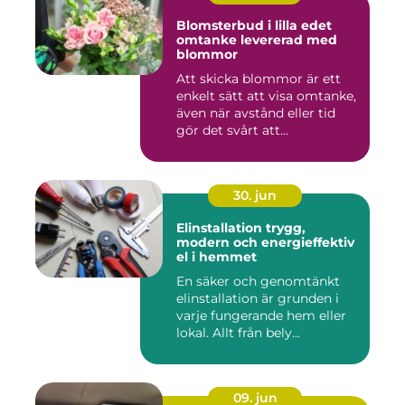
Blomsterbud i lilla edet
omtanke levererad med
blommor
Att skicka blommor är ett
enkelt sätt att visa omtanke,
även när avstånd eller tid
gör det svårt att...
30. jun
Elinstallation trygg,
modern och energieffektiv
el i hemmet
En säker och genomtänkt
elinstallation är grunden i
varje fungerande hem eller
lokal. Allt från bely...
09. jun