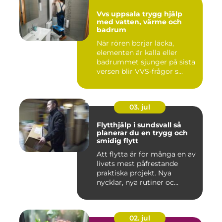
Vvs uppsala trygg hjälp
med vatten, värme och
badrum
När rören börjar läcka,
elementen är kalla eller
badrummet sjunger på sista
versen blir VVS-frågor s...
03. jul
Flytthjälp i sundsvall så
planerar du en trygg och
smidig flytt
Att flytta är för många en av
livets mest påfrestande
praktiska projekt. Nya
nycklar, nya rutiner oc...
02. jul