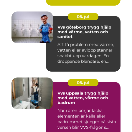
05. jul
Vvs göteborg trygg hjälp
med värme, vatten och
sanitet
Att få problem med värme,
vatten eller avlopp stannar
snabbt upp vardagen. En
droppande blandare, en...
05. jul
Vvs uppsala trygg hjälp
med vatten, värme och
badrum
När rören börjar läcka,
elementen är kalla eller
badrummet sjunger på sista
versen blir VVS-frågor s...