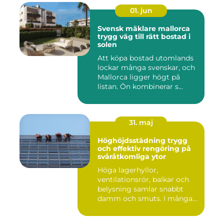
01. jun
Svensk mäklare mallorca
trygg väg till rätt bostad i
solen
Att köpa bostad utomlands
lockar många svenskar, och
Mallorca ligger högt på
listan. Ön kombinerar s...
31. maj
Höghöjdsstädning trygg
och effektiv rengöring på
svåråtkomliga ytor
Höga lagerhyllor,
ventilationsrör, balkar och
belysning samlar snabbt
damm och smuts. I många
lokale...