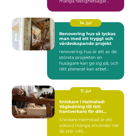
många fastighetsägar...
14. jul
Renovering hus så lyckas
man med ett tryggt och
värdeskapande projekt
renovering hus är ett av de
största projekten en
husägare kan ge sig på, och
rätt planerat kan arbet...
11. jul
Snickare i Halmstad:
Vägledning till rätt
hantverkare för ditt
byggprojekt
Snickare Halmstad är ett
sökord många använder när
de står infö...