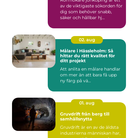
Rörmokare jönköping är ett
av de viktigaste sökorden för
dig som behöver snabb,
säker och hållbar hj...
02. aug
Målare i Hässleholm: Så
hittar du rätt kvalitet för
ditt projekt
Att anlita en målare handlar
om mer än att bara få upp
ny färg på vä...
01. aug
Gruvdrift från berg till
samhällsnytta
Gruvdrift är en av de äldsta
industrierna människan har,