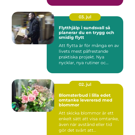
03. jul
Flytthjälp i sundsvall så
planerar du en trygg och
smidig flytt
Att flytta är för många en av
livets mest påfrestande
praktiska projekt. Nya
nycklar, nya rutiner oc...
02. jul
Blomsterbud i lilla edet
omtanke levererad med
blommor
Att skicka blommor är ett
enkelt sätt att visa omtanke,
även när avstånd eller tid
gör det svårt att...