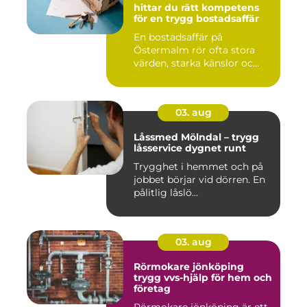
hittar du rätt kompetens
för en trygg bostadsaffär
En bostadsaffär på
Östermalm rör ofta stora
värden, starka känslor oc...
03. aug
Låssmed Mölndal – trygg
låsservice dygnet runt
Trygghet i hemmet och på
jobbet börjar vid dörren. En
pålitlig låslö...
03. aug
Rörmokare jönköping
trygg vvs-hjälp för hem och
företag