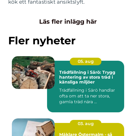
kök ett fantastiskt ansiktslyft.
Läs fler inlägg här
Fler nyheter
05. aug
Trädfällning i Särö: Trygg
hantering av stora träd i
känsliga miljöer
Trädfällning i Särö handlar
ofta om att ta ner stora,
gamla träd nära ...
03. aug
Mäklare Östermalm - så