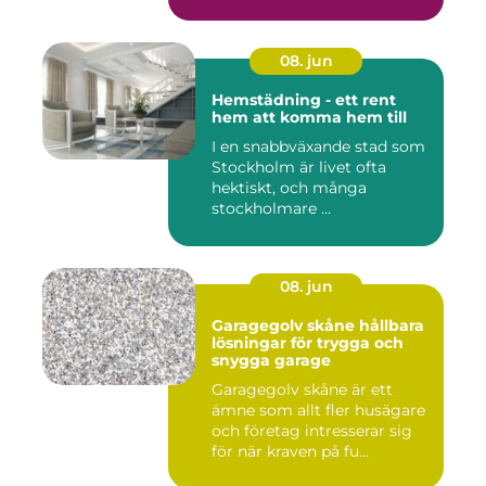
08. jun
Hemstädning - ett rent
hem att komma hem till
I en snabbväxande stad som
Stockholm är livet ofta
hektiskt, och många
stockholmare ...
08. jun
Garagegolv skåne hållbara
lösningar för trygga och
snygga garage
Garagegolv skåne är ett
ämne som allt fler husägare
och företag intresserar sig
för när kraven på fu...