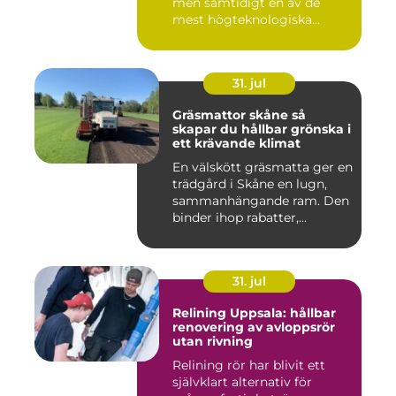
men samtidigt en av de
mest högteknologiska...
31. jul
Gräsmattor skåne så
skapar du hållbar grönska i
ett krävande klimat
En välskött gräsmatta ger en
trädgård i Skåne en lugn,
sammanhängande ram. Den
binder ihop rabatter,...
31. jul
Relining Uppsala: hållbar
renovering av avloppsrör
utan rivning
Relining rör har blivit ett
självklart alternativ för