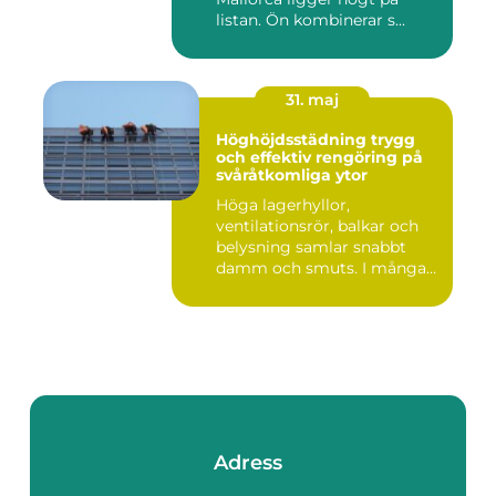
listan. Ön kombinerar s...
31. maj
Höghöjdsstädning trygg
och effektiv rengöring på
svåråtkomliga ytor
Höga lagerhyllor,
ventilationsrör, balkar och
belysning samlar snabbt
damm och smuts. I många
lokale...
Adress