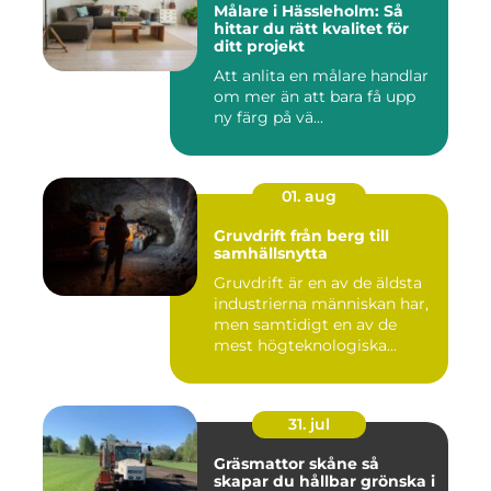
Målare i Hässleholm: Så
hittar du rätt kvalitet för
ditt projekt
Att anlita en målare handlar
om mer än att bara få upp
ny färg på vä...
01. aug
Gruvdrift från berg till
samhällsnytta
Gruvdrift är en av de äldsta
industrierna människan har,
men samtidigt en av de
mest högteknologiska...
31. jul
Gräsmattor skåne så
skapar du hållbar grönska i