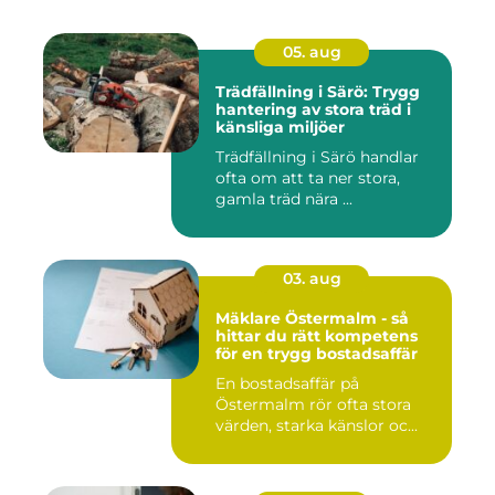
05. aug
Trädfällning i Särö: Trygg
hantering av stora träd i
känsliga miljöer
Trädfällning i Särö handlar
ofta om att ta ner stora,
gamla träd nära ...
03. aug
Mäklare Östermalm - så
hittar du rätt kompetens
för en trygg bostadsaffär
En bostadsaffär på
Östermalm rör ofta stora
värden, starka känslor oc...