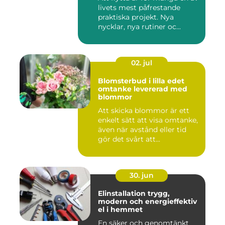
livets mest påfrestande
praktiska projekt. Nya
nycklar, nya rutiner oc...
02. jul
Blomsterbud i lilla edet
omtanke levererad med
blommor
Att skicka blommor är ett
enkelt sätt att visa omtanke,
även när avstånd eller tid
gör det svårt att...
30. jun
Elinstallation trygg,
modern och energieffektiv
el i hemmet
En säker och genomtänkt