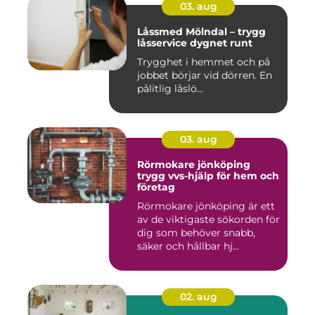
03. aug
Låssmed Mölndal – trygg
låsservice dygnet runt
Trygghet i hemmet och på
jobbet börjar vid dörren. En
pålitlig låslö...
03. aug
Rörmokare jönköping
trygg vvs-hjälp för hem och
företag
Rörmokare jönköping är ett
av de viktigaste sökorden för
dig som behöver snabb,
säker och hållbar hj...
02. aug