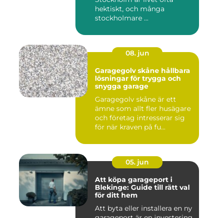
hektiskt, och många
stockholmare ...
08. jun
Garagegolv skåne hållbara
lösningar för trygga och
snygga garage
Garagegolv skåne är ett
ämne som allt fler husägare
och företag intresserar sig
för när kraven på fu...
05. jun
Att köpa garageport i
Blekinge: Guide till rätt val
för ditt hem
Att byta eller installera en ny
garageport är en investering