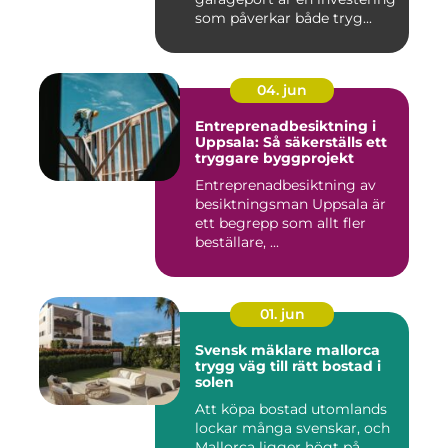
som påverkar både tryg...
04. jun
Entreprenadbesiktning i
Uppsala: Så säkerställs ett
tryggare byggprojekt
Entreprenadbesiktning av
besiktningsman Uppsala är
ett begrepp som allt fler
beställare, ...
01. jun
Svensk mäklare mallorca
trygg väg till rätt bostad i
solen
Att köpa bostad utomlands
lockar många svenskar, och
Mallorca ligger högt på