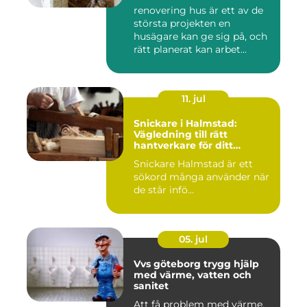
renovering hus är ett av de
största projekten en
husägare kan ge sig på, och
rätt planerat kan arbet...
11. jul
Snickare i Halmstad:
Vägledning till rätt
hantverkare för ditt
byggprojekt
Snickare Halmstad är ett
sökord många använder när
de står infö...
05. jul
Vvs göteborg trygg hjälp
med värme, vatten och
sanitet
Att få problem med värme,