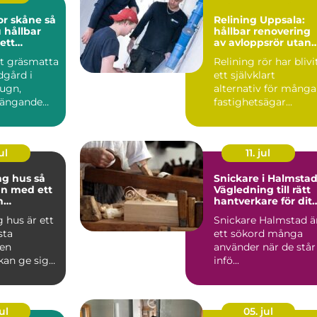
 skåne så
Relining Uppsala:
 hållbar
hållbar renovering
ett
av avloppsrör utan
klimat
rivning
tt gräsmatta
Relining rör har blivi
dgård i
ett självklart
lugn,
alternativ för många
ängande
fastighetsägar...
binder ihop
ul
11. jul
 hus så
Snickare i Halmstad
an med ett
Vägledning till rätt
h
hantverkare för ditt
pande
byggprojekt
 hus är ett
Snickare Halmstad ä
sta
ett sökord många
 en
använder när de står
kan ge sig
infö...
tt planerat
.
ul
05. jul