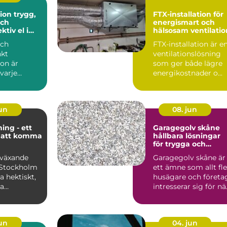
trygg,
FTX-installation för
ch
energismart och
ktiv el i
hälsosam ventilatio
och
FTX-installation är e
kt
ventilationslösning
ion är
som ger både lägre
varje
energikostnader o...
e hem eller
från bely...
jun
08. jun
ng - ett
Garagegolv skåne
 att komma
hållbara lösningar
för trygga och
snygga garage
bväxande
Garagegolv skåne är
 Stockholm
ett ämne som allt fle
ta hektiskt,
husägare och företa
a
intresserar sig för nä
re ...
kraven på fu...
jun
04. jun