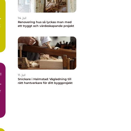
14. jul
Renovering hus så lyckas man med
t
ett tryggt och värdeskapande projekt
:
11. jul
Snickare i Halmstad: Vägledning till
rätt hantverkare för ditt byggprojekt
r