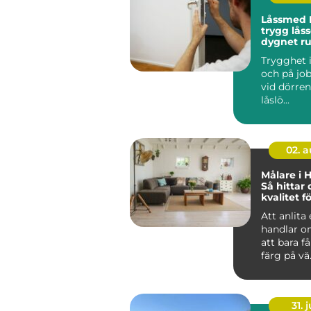
Låssmed 
trygg låss
dygnet r
Trygghet
och på job
vid dörren.
låslö...
02. 
Målare i 
Så hittar 
kvalitet fö
projekt
Att anlita
handlar o
att bara f
färg på vä.
31. j