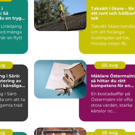
 i
Takvätt i Skara – för
: Så
ett rent och hållbar
du en trygg
tak
iv flytt
a Linköping
Takvätt Skara handla
kord många
om att förlänga
är en flytt
livslängden på tak,
minska risken f&...
aug
03. aug
ng i Särö:
Mäklare Östermalm
tering av
så hittar du rätt
 i känsliga
kompetens för en
trygg bostadsaffär
ng i Särö
En bostadsaffär på
ta om att ta
Östermalm rör ofta
 gamla träd
stora värden, starka
känslor oc...
aug
03. aug