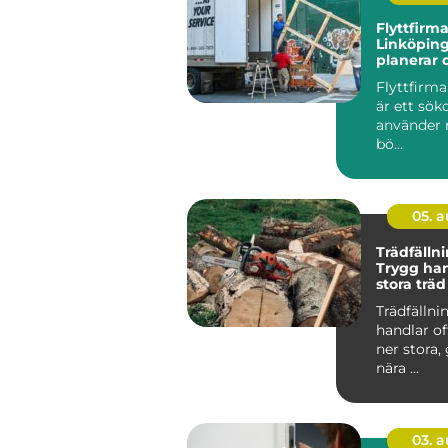
Flyttfirma
Linköping
planerar 
och effekt
Flyttfirm
är ett sö
använder n
bö...
05. 
Trädfällni
Trygg han
stora träd
miljöer
Trädfällni
handlar of
ner stora,
nära ...
03. 