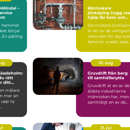
Mölndal –
Rörmokare
ervice
jönköping trygg vvs-
unt
hjälp för hem och
företag
 i hemmet
Rörmokare jönköpin
bet börjar
är ett av de viktigast
 En pålitlig
sökorden för dig so
behöver snabb, säke
och hållbar hj...
aug
01. aug
Hässleholm:
Gruvdrift från berg
du rätt
till samhällsnytta
r ditt
Gruvdrift är en av de
 en målare
äldsta industrierna
m mer än
människan har, men
å upp ny
samtidigt en av de
..
mest
högteknologiska...
ul
31. jul