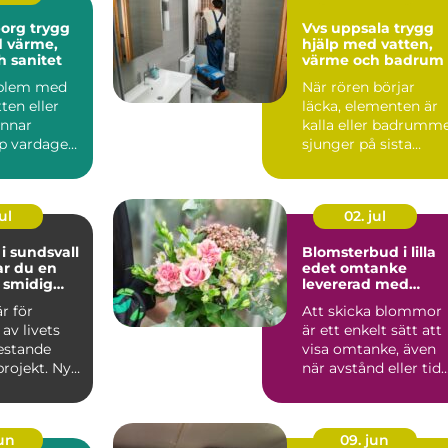
 trygg
Vvs uppsala trygg
d värme,
hjälp med vatten,
h sanitet
värme och badrum
oblem med
När rören börjar
ten eller
läcka, elementen är
annar
kalla eller badrumm
p vardagen.
sjunger på sista
ande
versen blir VVS-fråg
n...
s...
ul
02. jul
 i sundsvall
Blomsterbud i lilla
ar du en
edet omtanke
 smidig
levererad med
blommor
är för
Att skicka blommor
av livets
är ett enkelt sätt att
estande
visa omtanke, även
projekt. Nya
när avstånd eller tid
ya rutiner
gör det svårt att...
jun
09. jun