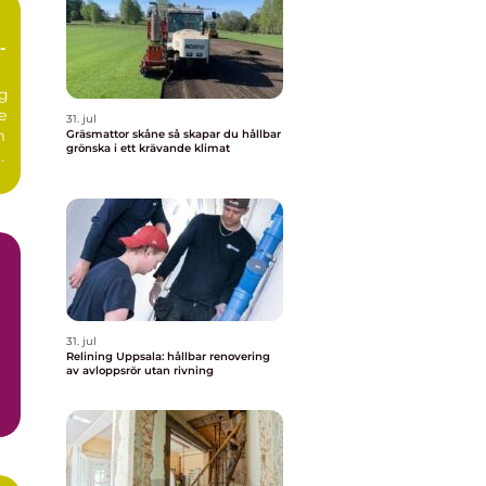
g
e
31. jul
m
Gräsmattor skåne så skapar du hållbar
grönska i ett krävande klimat
r
31. jul
Relining Uppsala: hållbar renovering
av avloppsrör utan rivning