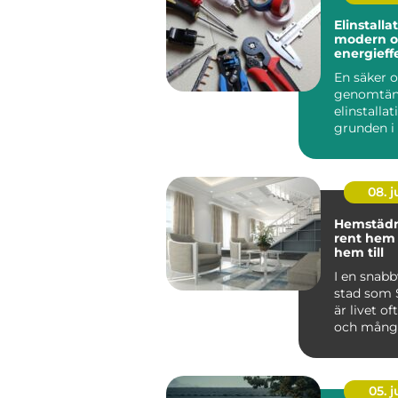
Elinstallation 
modern o
energieffe
hemmet
En säker 
genomtän
elinstallat
grunden i 
fungerand
lokal. Allt 
08. 
Hemstädni
rent hem
hem till
I en snab
stad som
är livet of
och mång
stockholma
05. 