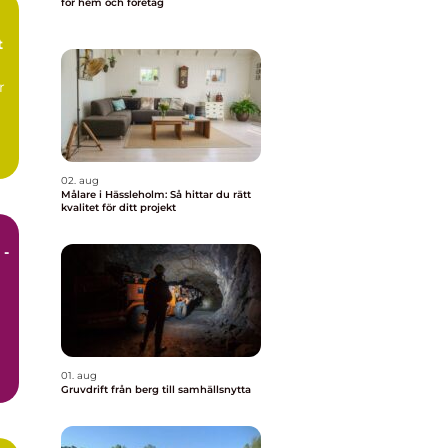
för hem och företag
t
r
02. aug
Målare i Hässleholm: Så hittar du rätt
kvalitet för ditt projekt
 -
01. aug
Gruvdrift från berg till samhällsnytta