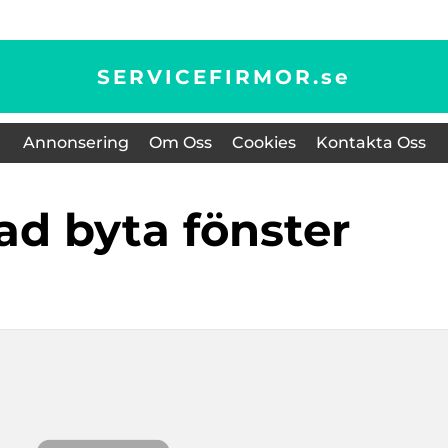
SERVICEFIRMOR.
se
Annonsering
Om Oss
Cookies
Kontakta Oss
nad byta fönster