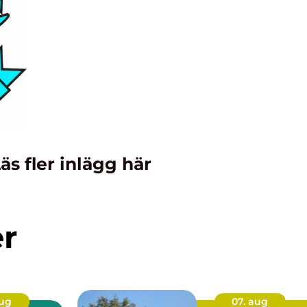
äs fler inlägg här
er
aug
07. aug