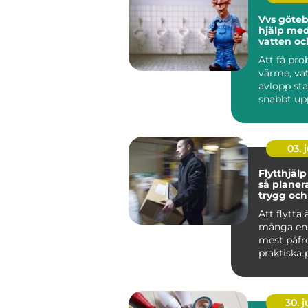
Vvs göteborg
hjälp me
vatten oc
Att få pr
värme, vat
avlopp st
snabbt up
En dropp
blandare, e
03. j
Flytthjälp
så planer
trygg och
flytt
Att flytta 
många en 
mest påfr
praktiska 
nycklar, n
oc...
30. 