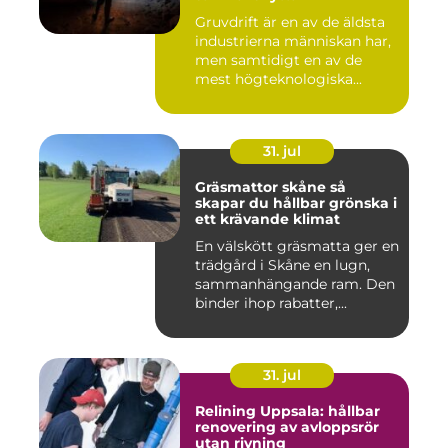
Gruvdrift är en av de äldsta
industrierna människan har,
men samtidigt en av de
mest högteknologiska...
31. jul
Gräsmattor skåne så
skapar du hållbar grönska i
ett krävande klimat
En välskött gräsmatta ger en
trädgård i Skåne en lugn,
sammanhängande ram. Den
binder ihop rabatter,...
31. jul
Relining Uppsala: hållbar
renovering av avloppsrör
utan rivning