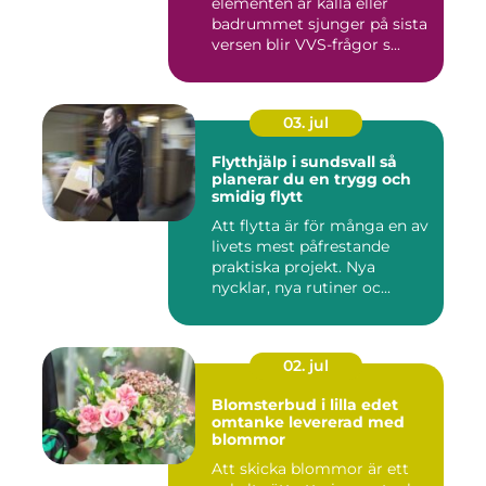
elementen är kalla eller
badrummet sjunger på sista
versen blir VVS-frågor s...
03. jul
Flytthjälp i sundsvall så
planerar du en trygg och
smidig flytt
Att flytta är för många en av
livets mest påfrestande
praktiska projekt. Nya
nycklar, nya rutiner oc...
02. jul
Blomsterbud i lilla edet
omtanke levererad med
blommor
Att skicka blommor är ett