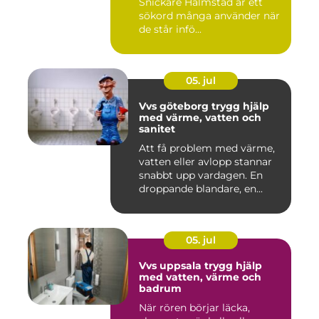
Snickare Halmstad är ett
sökord många använder när
de står infö...
05. jul
Vvs göteborg trygg hjälp
med värme, vatten och
sanitet
Att få problem med värme,
vatten eller avlopp stannar
snabbt upp vardagen. En
droppande blandare, en...
05. jul
Vvs uppsala trygg hjälp
med vatten, värme och
badrum
När rören börjar läcka,