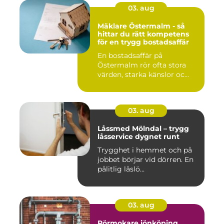
03. aug
Mäklare Östermalm - så
hittar du rätt kompetens
för en trygg bostadsaffär
En bostadsaffär på
Östermalm rör ofta stora
värden, starka känslor oc...
03. aug
Låssmed Mölndal – trygg
låsservice dygnet runt
Trygghet i hemmet och på
jobbet börjar vid dörren. En
pålitlig låslö...
03. aug
Rörmokare jönköping