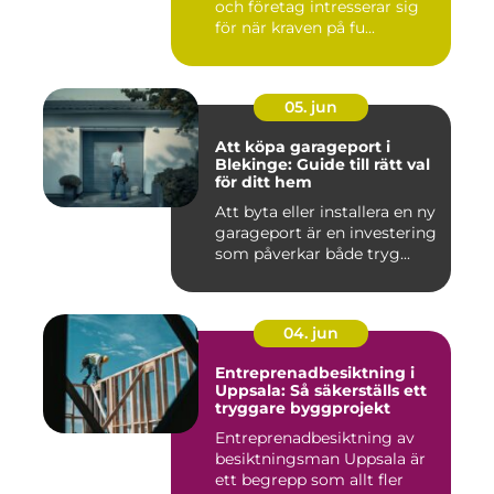
och företag intresserar sig
för när kraven på fu...
05. jun
Att köpa garageport i
Blekinge: Guide till rätt val
för ditt hem
Att byta eller installera en ny
garageport är en investering
som påverkar både tryg...
04. jun
Entreprenadbesiktning i
Uppsala: Så säkerställs ett
tryggare byggprojekt
Entreprenadbesiktning av
besiktningsman Uppsala är
ett begrepp som allt fler