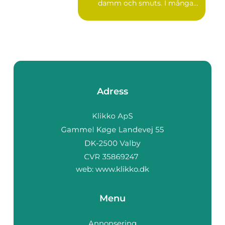
damm och smuts. I många
lokale...
Adress
web:
www.klikko.dk
Menu
Annonsering