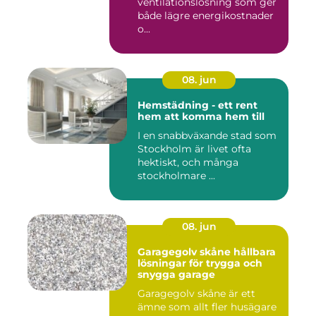
ventilationslösning som ger
både lägre energikostnader
o...
08. jun
Hemstädning - ett rent
hem att komma hem till
I en snabbväxande stad som
Stockholm är livet ofta
hektiskt, och många
stockholmare ...
08. jun
Garagegolv skåne hållbara
lösningar för trygga och
snygga garage
Garagegolv skåne är ett
ämne som allt fler husägare