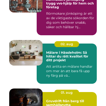
trygg vvs-hjälp för hem och
företag
Rörmokare jönköping är ett
av de viktigaste sökorden för
dig som behöver snabb,
säker och hållbar hj...
02. aug
Målare i Hässleholm: Så
hittar du rätt kvalitet för
ditt projekt
Att anlita en målare handlar
om mer än att bara få upp
ny färg på vä...
01. aug
Gruvdrift från berg till
samhällsnytta