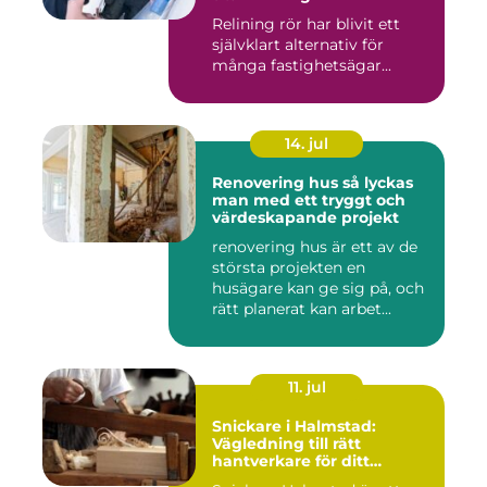
Relining rör har blivit ett
självklart alternativ för
många fastighetsägar...
14. jul
Renovering hus så lyckas
man med ett tryggt och
värdeskapande projekt
renovering hus är ett av de
största projekten en
husägare kan ge sig på, och
rätt planerat kan arbet...
11. jul
Snickare i Halmstad:
Vägledning till rätt
hantverkare för ditt
byggprojekt