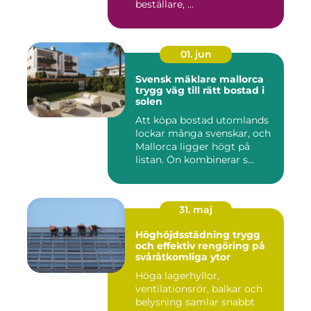
beställare, ...
01. jun
Svensk mäklare mallorca
trygg väg till rätt bostad i
solen
Att köpa bostad utomlands
lockar många svenskar, och
Mallorca ligger högt på
listan. Ön kombinerar s...
31. maj
Höghöjdsstädning trygg
och effektiv rengöring på
svåråtkomliga ytor
Höga lagerhyllor,
ventilationsrör, balkar och
belysning samlar snabbt