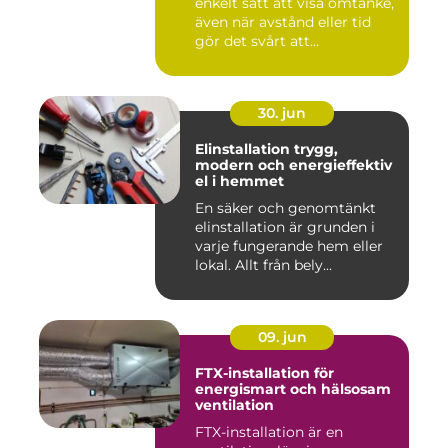
enkelt sätt att visa omtanke,
även när avstånd eller tid
gör det svårt att...
30. jun
Elinstallation trygg,
modern och energieffektiv
el i hemmet
En säker och genomtänkt
elinstallation är grunden i
varje fungerande hem eller
lokal. Allt från bely...
09. jun
FTX-installation för
energismart och hälsosam
ventilation
FTX-installation är en