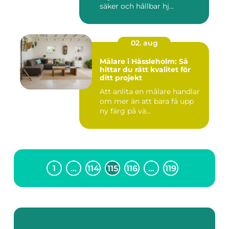
säker och hållbar hj...
02. aug
Målare i Hässleholm: Så
hittar du rätt kvalitet för
ditt projekt
Att anlita en målare handlar
om mer än att bara få upp
ny färg på vä...
1
…
114
115
116
…
119