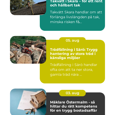
Takvätt i Skara – för ett rent
och hållbart tak
Takvätt Skara handlar om att
förlänga livslängden på tak,
minska risken f&...
05. aug
Trädfällning i Särö: Trygg
hantering av stora träd i
känsliga miljöer
Trädfällning i Särö handlar
ofta om att ta ner stora,
gamla träd nära ...
03. aug
Mäklare Östermalm - så
hittar du rätt kompetens
för en trygg bostadsaffär