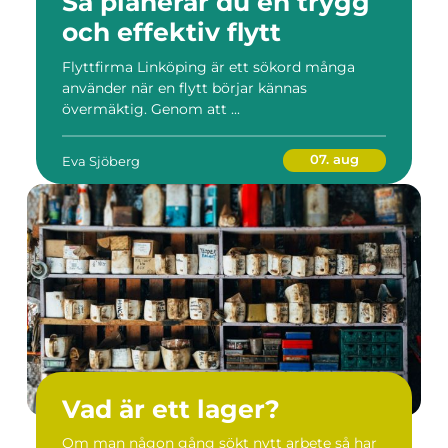
Så planerar du en trygg
och effektiv flytt
Flyttfirma Linköping är ett sökord många
använder när en flytt börjar kännas
övermäktig. Genom att ...
07. aug
Eva Sjöberg
Vad är ett lager?
Om man någon gång sökt nytt arbete så har