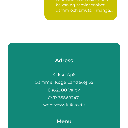
belysning samlar snabbt
damm och smuts. I många
lokale...
Adress
web:
www.klikko.dk
Menu