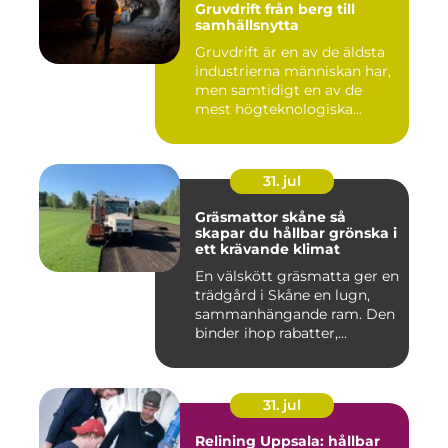
Gruvdrift från berg till
samhällsnytta
Gruvdrift är en av de äldsta
industrierna människan har,
men samtidigt en av de
mest högteknologiska...
31. jul
Gräsmattor skåne så
skapar du hållbar grönska i
ett krävande klimat
En välskött gräsmatta ger en
trädgård i Skåne en lugn,
sammanhängande ram. Den
binder ihop rabatter,...
31. jul
Relining Uppsala: hållbar