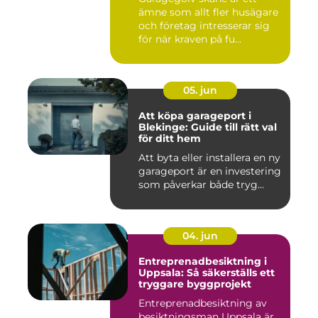
ämne som allt fler husägare
och företag intresserar sig
för när kraven på fu...
05. jun
Att köpa garageport i
Blekinge: Guide till rätt val
för ditt hem
Att byta eller installera en ny
garageport är en investering
som påverkar både tryg...
04. jun
Entreprenadbesiktning i
Uppsala: Så säkerställs ett
tryggare byggprojekt
Entreprenadbesiktning av
besiktningsman Uppsala är