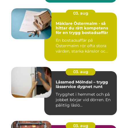
03. aug
Mäklare Östermalm - så
hittar du rätt kompetens
för en trygg bostadsaffär
En bostadsaffär på
Östermalm rör ofta stora
värden, starka känslor oc...
03. aug
Låssmed Mölndal – trygg
låsservice dygnet runt
Trygghet i hemmet och på
jobbet börjar vid dörren. En
pålitlig låslö...
03. aug