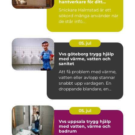
hantverkare för ditt
byggprojekt
Snickare Halmstad är ett
sökord många använder när
de står infö...
05. jul
Vvs göteborg trygg hjälp
med värme, vatten och
sanitet
Att få problem med värme,
vatten eller avlopp stannar
snabbt upp vardagen. En
droppande blandare, en...
05. jul
Vvs uppsala trygg hjälp
med vatten, värme och
badrum