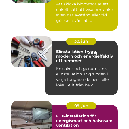
Att skicka blommor är ett
enkelt sätt att visa omtanke,
även när avstånd eller tid
gör det svårt att...
30. jun
Elinstallation trygg,
modern och energieffektiv
el i hemmet
En säker och genomtänkt
elinstallation är grunden i
varje fungerande hem eller
lokal. Allt från bely...
09. jun
FTX-installation för
energismart och hälsosam
ventilation