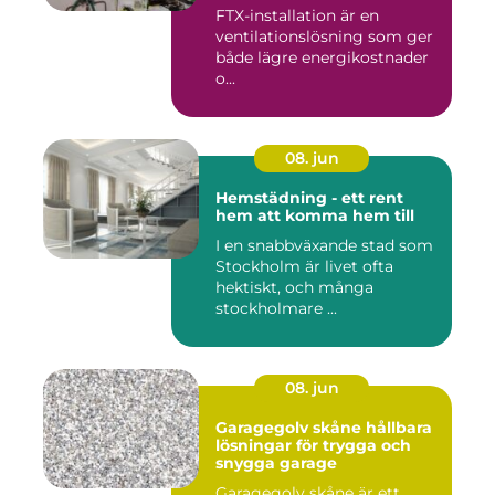
FTX-installation är en
ventilationslösning som ger
både lägre energikostnader
o...
08. jun
Hemstädning - ett rent
hem att komma hem till
I en snabbväxande stad som
Stockholm är livet ofta
hektiskt, och många
stockholmare ...
08. jun
Garagegolv skåne hållbara
lösningar för trygga och
snygga garage
Garagegolv skåne är ett