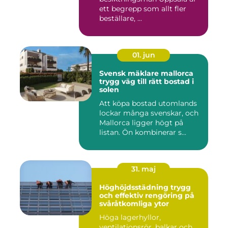
ett begrepp som allt fler
beställare, ...
01. jun
Svensk mäklare mallorca
trygg väg till rätt bostad i
solen
Att köpa bostad utomlands
lockar många svenskar, och
Mallorca ligger högt på
listan. Ön kombinerar s...
31. maj
Höghöjdsstädning trygg
och effektiv rengöring på
svåråtkomliga ytor
Höga lagerhyllor,
ventilationsrör, balkar och