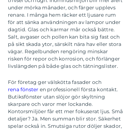
trivsel och lugn. Inomhusmiljön blir mer alert
under mörka månader, och färger upplevs
renare. I många hem räcker ett ljusare rum
för att sänka användningen av lampor under
dagtid. Glas och karmar mår också bättre.
Salt, avgaser och pollen kan bita sig fast och
på sikt skada ytor, särskilt nära hav eller stora
vägar. Regelbunden rengöring minskar
risken för repor och korrosion, och förlänger
livslängden på både glas och tätningslister.
För företag ger välskötta fasader och
rena fönster
en professionell första kontakt.
Butiksfönster utan slöjor gör skyltning
skarpare och varor mer lockande.
Kontorsmiljöer får ett mer fokuserat ljus. Små
detaljer? Ja. Men summan blir stor. Säkerhet
spelar också in. Smutsiga rutor döljer skador,