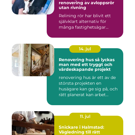
renovering av avloppsrör
utan rivning
Relining rör har blivit ett
självklart alternativ för
många fastighetsägar...
14. jul
Renovering hus så lyckas
man med ett tryggt och
värdeskapande projekt
renovering hus är ett av de
största projekten en
husägare kan ge sig på, och
rätt planerat kan arbet...
11. jul
Snickare i Halmstad:
Vägledning till rätt