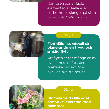
När rören börjar läcka,
elementen är kalla eller
badrummet sjunger på sista
versen blir VVS-frågor s...
03. jul
Flytthjälp i sundsvall så
planerar du en trygg och
smidig flytt
Att flytta är för många en av
livets mest påfrestande
praktiska projekt. Nya
nycklar, nya rutiner oc...
02. jul
Blomsterbud i lilla edet
omtanke levererad med
blommor