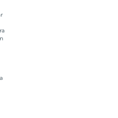
ar
ra
en
ta