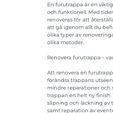
En furutrappa är en vikt
och funktionell. Med tid
renoveras för att återstäl
att gå igenom allt du beh
olika typer av renoveringa
olika metoder.
Renovera furutrappa – vad
Att renovera en furutrappa
förändra trappans utseend
mindre reparationer och sli
trappan en helt ny finish.
slipning och lackning av 
samt reparation av eventu