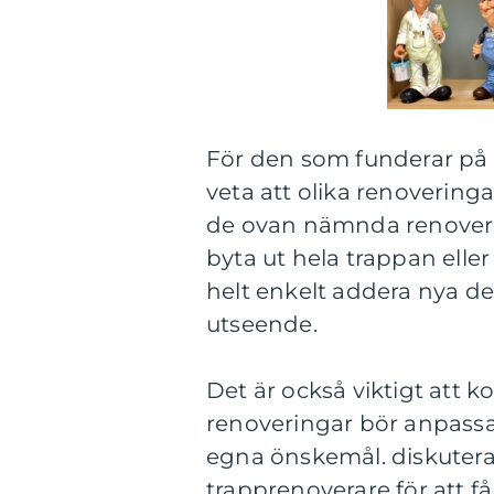
För den som funderar på a
veta att olika renoveringa
de ovan nämnda renoveri
byta ut hela trappan eller
helt enkelt addera nya dek
utseende.
Det är också viktigt att k
renoveringar bör anpassas
egna önskemål. diskutera 
trapprenoverare för att få