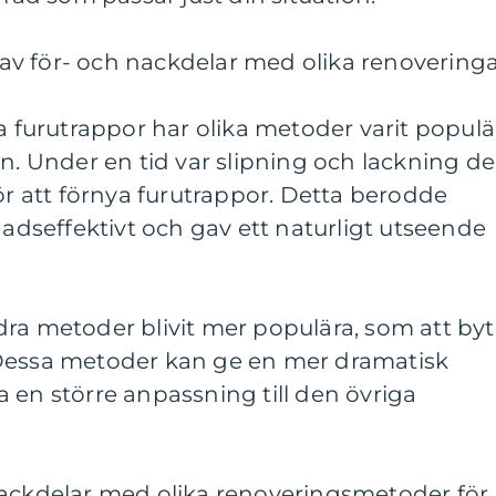
v för- och nackdelar med olika renovering
ra furutrappor har olika metoder varit populä
orien. Under en tid var slipning och lackning d
 att förnya furutrappor. Detta berodde
nadseffektivt och gav ett naturligt utseende
ra metoder blivit mer populära, som att by
 Dessa metoder kan ge en mer dramatisk
 en större anpassning till den övriga
nackdelar med olika renoveringsmetoder för