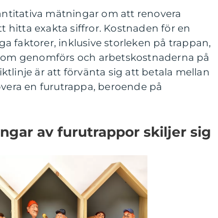
vantitativa mätningar om att renovera
tt hitta exakta siffror. Kostnaden för en
 faktorer, inklusive storleken på trappan,
g som genomförs och arbetskostnaderna på
riktlinje är att förvänta sig att betala mellan
overa en furutrappa, beroende på
ngar av furutrappor skiljer sig