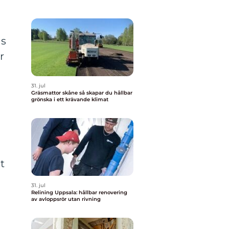
as
r
31. jul
Gräsmattor skåne så skapar du hållbar
grönska i ett krävande klimat
t
31. jul
Relining Uppsala: hållbar renovering
av avloppsrör utan rivning