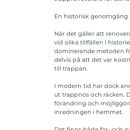
En historisk genomgång a
När det gäller att renove
vid olika tillfällen i hist
dominerande metoden för
delvis på att det var kost
till trappan.
I modern tid har dock and
ut trappnos och räcken.
förändring och möjliggöra
inredningen i hemmet.
Det finns både för- och 