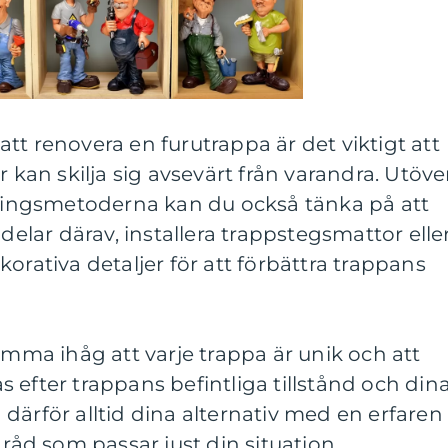
tt renovera en furutrappa är det viktigt att
r kan skilja sig avsevärt från varandra. Utöve
ngsmetoderna kan du också tänka på att
 delar därav, installera trappstegsmattor elle
orativa detaljer för att förbättra trappans
omma ihåg att varje trappa är unik och att
 efter trappans befintliga tillstånd och din
därför alltid dina alternativ med en erfaren
 råd som passar just din situation.