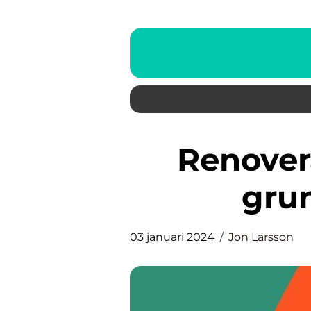
Renovera furutrappa – en
grun
03 januari 2024
Jon Larsson