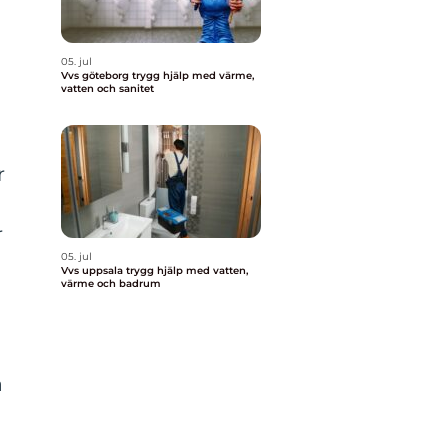
05. jul
Vvs göteborg trygg hjälp med värme,
vatten och sanitet
r
r
05. jul
Vvs uppsala trygg hjälp med vatten,
värme och badrum
a