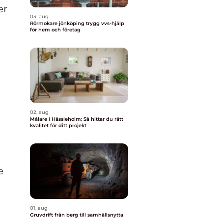
er
03. aug
Rörmokare jönköping trygg vvs-hjälp
för hem och företag
d
02. aug
Målare i Hässleholm: Så hittar du rätt
kvalitet för ditt projekt
e
01. aug
Gruvdrift från berg till samhällsnytta