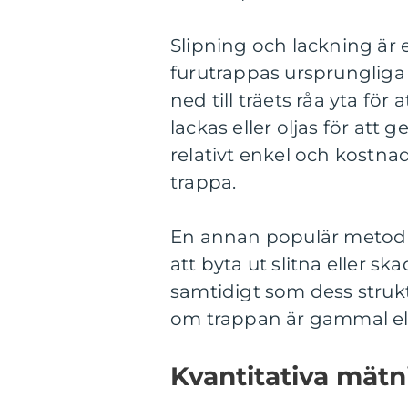
Slipning och lackning är e
furutrappas ursprungliga
ned till träets råa yta för 
lackas eller oljas för att
relativt enkel och kostnad
trappa.
En annan populär metod 
att byta ut slitna eller s
samtidigt som dess struktu
om trappan är gammal ell
Kvantitativa mät