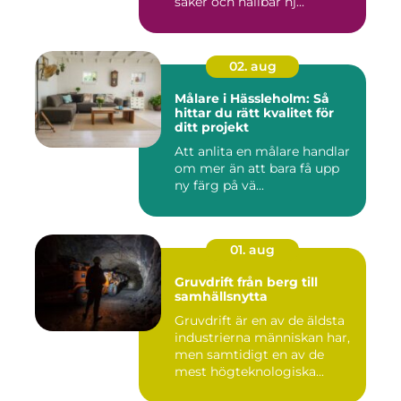
säker och hållbar hj...
02. aug
Målare i Hässleholm: Så
hittar du rätt kvalitet för
ditt projekt
Att anlita en målare handlar
om mer än att bara få upp
ny färg på vä...
01. aug
Gruvdrift från berg till
samhällsnytta
Gruvdrift är en av de äldsta
industrierna människan har,
men samtidigt en av de
mest högteknologiska...