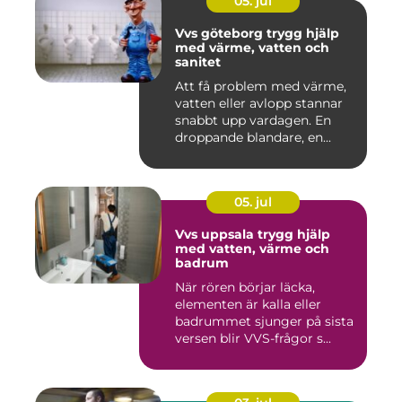
05. jul
Vvs göteborg trygg hjälp
med värme, vatten och
sanitet
Att få problem med värme,
vatten eller avlopp stannar
snabbt upp vardagen. En
droppande blandare, en...
05. jul
Vvs uppsala trygg hjälp
med vatten, värme och
badrum
När rören börjar läcka,
elementen är kalla eller
badrummet sjunger på sista
versen blir VVS-frågor s...