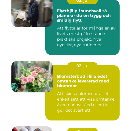
03. jul
Flytthjälp i sundsvall så
planerar du en trygg och
smidig flytt
Att flytta är för många en av
livets mest påfrestande
praktiska projekt. Nya
nycklar, nya rutiner oc...
02. jul
Blomsterbud i lilla edet
omtanke levererad med
blommor
Att skicka blommor är ett
enkelt sätt att visa omtanke,
även när avstånd eller tid
gör det svårt att...