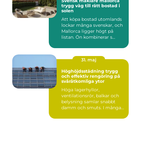
Svensk mäklare mallorca
trygg väg till rätt bostad i
solen
Att köpa bostad utomlands
lockar många svenskar, och
Mallorca ligger högt på
listan. Ön kombinerar s...
31. maj
Höghöjdsstädning trygg
och effektiv rengöring på
svåråtkomliga ytor
Höga lagerhyllor,
ventilationsrör, balkar och
belysning samlar snabbt
damm och smuts. I många
lokale...