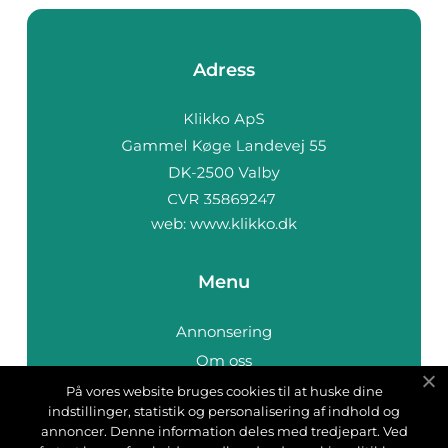
Adress
web:
www.klikko.dk
Menu
Annonsering
Om oss
Cookies
På vores website bruges cookies til at huske dine
indstillinger, statistik og personalisering af indhold og
Kontakta oss
annoncer. Denne information deles med tredjepart. Ved
Sitemap