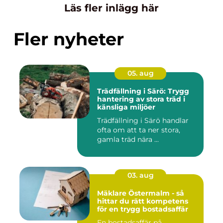
Läs fler inlägg här
Fler nyheter
05. aug
Trädfällning i Särö: Trygg
hantering av stora träd i
känsliga miljöer
Trädfällning i Särö handlar
ofta om att ta ner stora,
gamla träd nära ...
03. aug
Mäklare Östermalm - så
hittar du rätt kompetens
för en trygg bostadsaffär
En bostadsaffär på