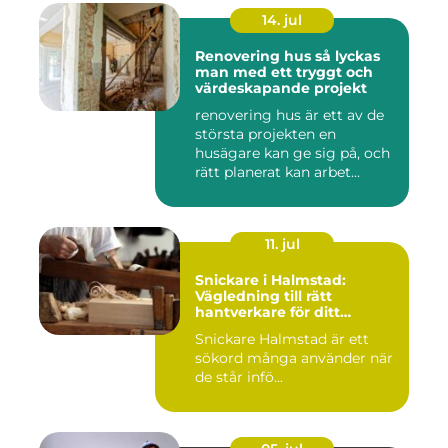
14. jul
Renovering hus så lyckas
man med ett tryggt och
värdeskapande projekt
renovering hus är ett av de
största projekten en
husägare kan ge sig på, och
rätt planerat kan arbet...
11. jul
Snickare i Halmstad:
Vägledning till rätt
hantverkare för ditt
byggprojekt
Snickare Halmstad är ett
sökord många använder när
de står infö...