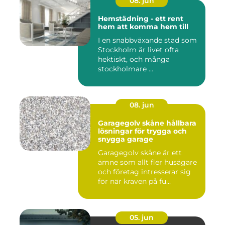
08. jun
Hemstädning - ett rent
hem att komma hem till
I en snabbväxande stad som
Stockholm är livet ofta
hektiskt, och många
stockholmare ...
08. jun
Garagegolv skåne hållbara
lösningar för trygga och
snygga garage
Garagegolv skåne är ett
ämne som allt fler husägare
och företag intresserar sig
för när kraven på fu...
05. jun