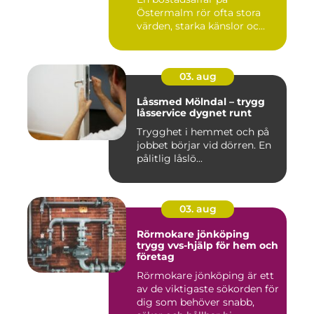
Östermalm rör ofta stora
värden, starka känslor oc...
03. aug
Låssmed Mölndal – trygg
låsservice dygnet runt
Trygghet i hemmet och på
jobbet börjar vid dörren. En
pålitlig låslö...
03. aug
Rörmokare jönköping
trygg vvs-hjälp för hem och
företag
Rörmokare jönköping är ett
av de viktigaste sökorden för
dig som behöver snabb,