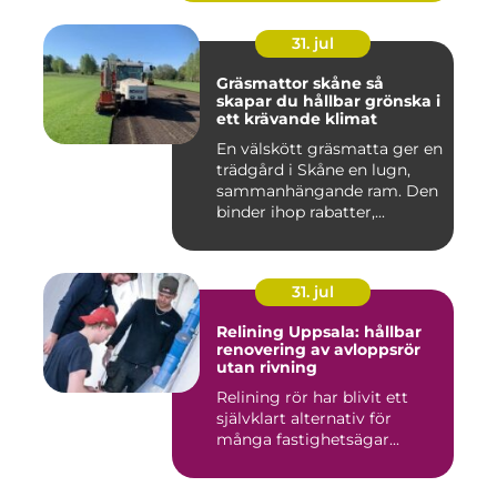
31. jul
Gräsmattor skåne så
skapar du hållbar grönska i
ett krävande klimat
En välskött gräsmatta ger en
trädgård i Skåne en lugn,
sammanhängande ram. Den
binder ihop rabatter,...
31. jul
Relining Uppsala: hållbar
renovering av avloppsrör
utan rivning
Relining rör har blivit ett
självklart alternativ för
många fastighetsägar...