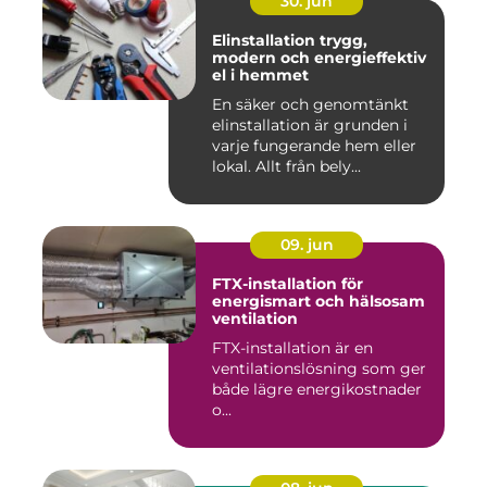
30. jun
Elinstallation trygg,
modern och energieffektiv
el i hemmet
En säker och genomtänkt
elinstallation är grunden i
varje fungerande hem eller
lokal. Allt från bely...
09. jun
FTX-installation för
energismart och hälsosam
ventilation
FTX-installation är en
ventilationslösning som ger
både lägre energikostnader
o...