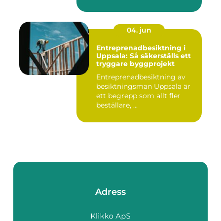
04. jun
Entreprenadbesiktning i
Uppsala: Så säkerställs ett
tryggare byggprojekt
Entreprenadbesiktning av
besiktningsman Uppsala är
ett begrepp som allt fler
beställare, ...
Adress