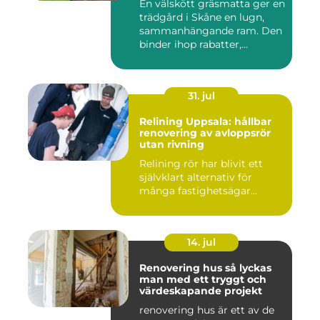
En välskött gräsmatta ger en
trädgård i Skåne en lugn,
sammanhängande ram. Den
binder ihop rabatter,...
31. jul
Relining Uppsala: hållbar
renovering av avloppsrör
utan rivning
Relining rör har blivit ett
självklart alternativ för
många fastighetsägar...
14. jul
Renovering hus så lyckas
man med ett tryggt och
värdeskapande projekt
renovering hus är ett av de