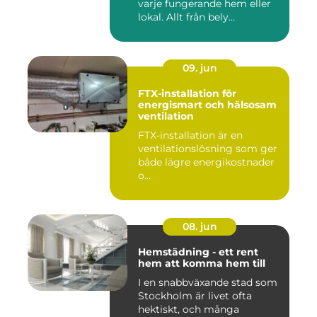
varje fungerande hem eller
lokal. Allt från bely...
09. jun
FTX-installation för
energismart och hälsosam
ventilation
FTX-installation är en
ventilationslösning som ger
både lägre energikostnader
o...
08. jun
Hemstädning - ett rent
hem att komma hem till
I en snabbväxande stad som
Stockholm är livet ofta
hektiskt, och många