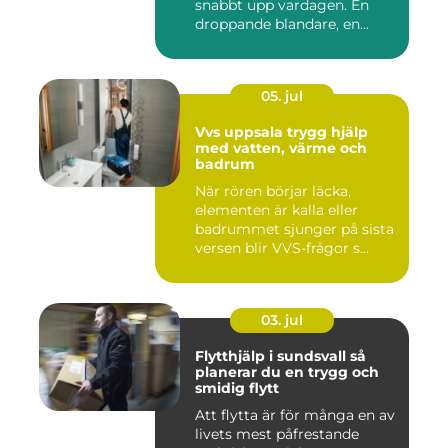
snabbt upp vardagen. En
droppande blandare, en...
05. jul
Vvs uppsala trygg hjälp
med vatten, värme och
badrum
När rören börjar läcka,
elementen är kalla eller
badrummet sjunger på sista
versen blir VVS-frågor s...
03. jul
Flytthjälp i sundsvall så
planerar du en trygg och
smidig flytt
Att flytta är för många en av
livets mest påfrestande