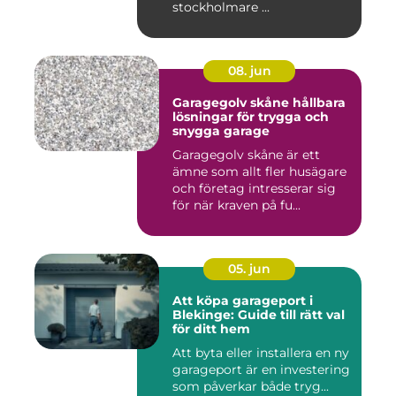
stockholmare ...
08. jun
Garagegolv skåne hållbara
lösningar för trygga och
snygga garage
Garagegolv skåne är ett
ämne som allt fler husägare
och företag intresserar sig
för när kraven på fu...
05. jun
Att köpa garageport i
Blekinge: Guide till rätt val
för ditt hem
Att byta eller installera en ny
garageport är en investering
som påverkar både tryg...