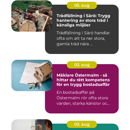
05. aug
Trädfällning i Särö: Trygg
hantering av stora träd i
känsliga miljöer
Trädfällning i Särö handlar
ofta om att ta ner stora,
gamla träd nära ...
03. aug
Mäklare Östermalm - så
hittar du rätt kompetens
för en trygg bostadsaffär
En bostadsaffär på
Östermalm rör ofta stora
värden, starka känslor oc...
03. aug