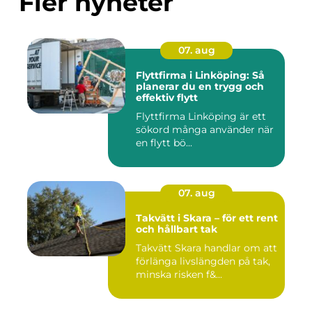
Fler nyheter
07. aug
Flyttfirma i Linköping: Så
planerar du en trygg och
effektiv flytt
Flyttfirma Linköping är ett
sökord många använder när
en flytt bö...
07. aug
Takvätt i Skara – för ett rent
och hållbart tak
Takvätt Skara handlar om att
förlänga livslängden på tak,
minska risken f&...