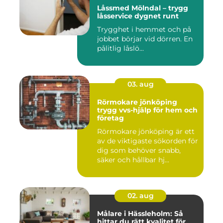
Låssmed Mölndal – trygg
låsservice dygnet runt
Trygghet i hemmet och på
jobbet börjar vid dörren. En
pålitlig låslö...
03. aug
Rörmokare jönköping
trygg vvs-hjälp för hem och
företag
Rörmokare jönköping är ett
av de viktigaste sökorden för
dig som behöver snabb,
säker och hållbar hj...
02. aug
Målare i Hässleholm: Så
hittar du rätt kvalitet för