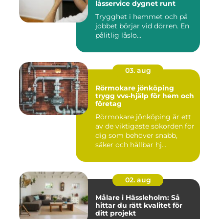
låsservice dygnet runt
Trygghet i hemmet och på
jobbet börjar vid dörren. En
pålitlig låslö...
03. aug
Rörmokare jönköping
trygg vvs-hjälp för hem och
företag
Rörmokare jönköping är ett
av de viktigaste sökorden för
dig som behöver snabb,
säker och hållbar hj...
02. aug
Målare i Hässleholm: Så
hittar du rätt kvalitet för
ditt projekt