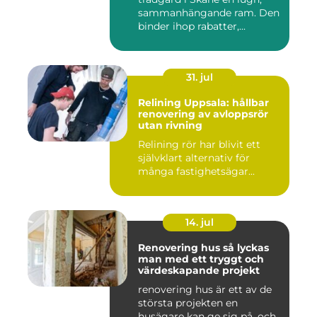
sammanhängande ram. Den
binder ihop rabatter,...
31. jul
Relining Uppsala: hållbar
renovering av avloppsrör
utan rivning
Relining rör har blivit ett
självklart alternativ för
många fastighetsägar...
14. jul
Renovering hus så lyckas
man med ett tryggt och
värdeskapande projekt
renovering hus är ett av de
största projekten en
husägare kan ge sig på, och