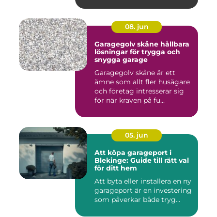
08. jun
Garagegolv skåne hållbara
lösningar för trygga och
snygga garage
Garagegolv skåne är ett
ämne som allt fler husägare
och företag intresserar sig
för när kraven på fu...
05. jun
Att köpa garageport i
Blekinge: Guide till rätt val
för ditt hem
Att byta eller installera en ny
garageport är en investering
som påverkar både tryg...