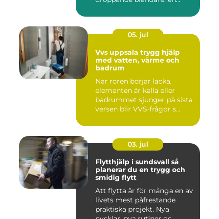
05. jul
Vvs uppsala trygg hjälp
med vatten, värme och
badrum
När rören börjar läcka,
elementen är kalla eller
badrummet sjunger på sista
versen blir VVS-frågor s...
03. jul
Flytthjälp i sundsvall så
planerar du en trygg och
smidig flytt
Att flytta är för många en av
livets mest påfrestande
praktiska projekt. Nya
nycklar, nya rutiner oc...