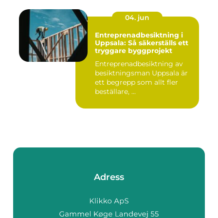
04. jun
Entreprenadbesiktning i
Uppsala: Så säkerställs ett
tryggare byggprojekt
Entreprenadbesiktning av
besiktningsman Uppsala är
ett begrepp som allt fler
beställare, ...
Adress