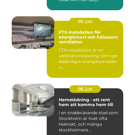
09. jun
FTX-installation för
energismart och hälsosam
ventilation
FTX-installation är en
ventilationslösning som ger
både lägre energikostnader
o...
08. jun
Hemstädning - ett rent
hem att komma hem till
I en snabbväxande stad som
Stockholm är livet ofta
hektiskt, och många
stockholmare ...