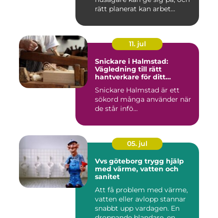
rätt planerat kan arbet...
11. jul
Snickare i Halmstad:
Vägledning till rätt
hantverkare för ditt
byggprojekt
Snickare Halmstad är ett
sökord många använder när
de står infö...
05. jul
Vvs göteborg trygg hjälp
med värme, vatten och
sanitet
Att få problem med värme,
vatten eller avlopp stannar
snabbt upp vardagen. En
droppande blandare, en...