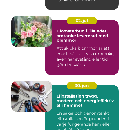
02. jul
Blomsterbud i lilla edet
omtanke levererad med
blommor
Att skicka blommor är ett
enkelt sätt att visa omtanke,
även när avstånd eller tid
gör det svårt att...
30. jun
Elinstallation trygg,
modern och energieffektiv
el i hemmet
En säker och genomtänkt
elinstallation är grunden i
varje fungerande hem eller
lokal. Allt från bely...