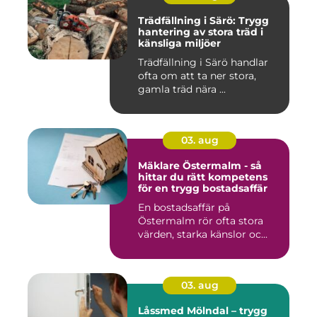
Trädfällning i Särö: Trygg
hantering av stora träd i
känsliga miljöer
Trädfällning i Särö handlar
ofta om att ta ner stora,
gamla träd nära ...
03. aug
Mäklare Östermalm - så
hittar du rätt kompetens
för en trygg bostadsaffär
En bostadsaffär på
Östermalm rör ofta stora
värden, starka känslor oc...
03. aug
Låssmed Mölndal – trygg