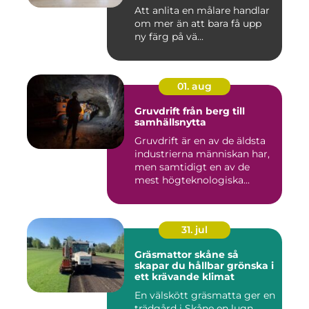
Att anlita en målare handlar
om mer än att bara få upp
ny färg på vä...
01. aug
Gruvdrift från berg till
samhällsnytta
Gruvdrift är en av de äldsta
industrierna människan har,
men samtidigt en av de
mest högteknologiska...
31. jul
Gräsmattor skåne så
skapar du hållbar grönska i
ett krävande klimat
En välskött gräsmatta ger en
trädgård i Skåne en lugn,