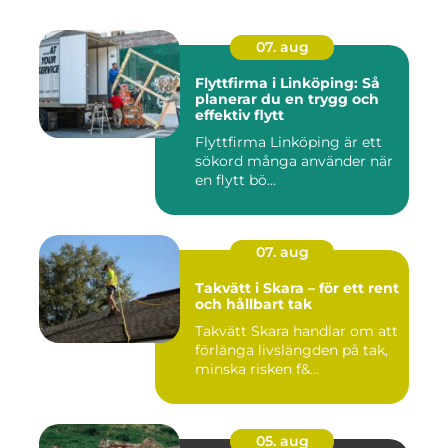
07. aug
Flyttfirma i Linköping: Så
planerar du en trygg och
effektiv flytt
Flyttfirma Linköping är ett
sökord många använder när
en flytt bö...
07. aug
Takvätt i Skara – för ett rent
och hållbart tak
Takvätt Skara handlar om att
förlänga livslängden på tak,
minska risken f&...
05. aug