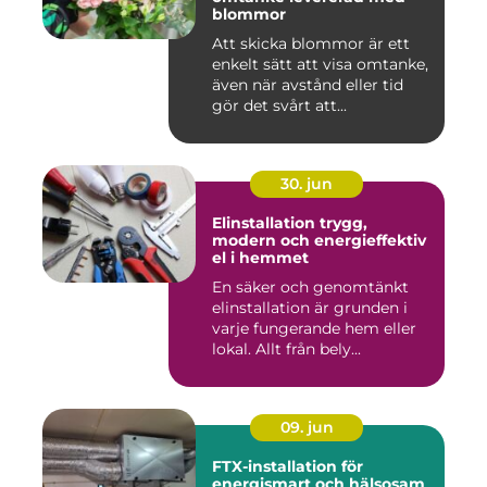
blommor
Att skicka blommor är ett
enkelt sätt att visa omtanke,
även när avstånd eller tid
gör det svårt att...
30. jun
Elinstallation trygg,
modern och energieffektiv
el i hemmet
En säker och genomtänkt
elinstallation är grunden i
varje fungerande hem eller
lokal. Allt från bely...
09. jun
FTX-installation för
energismart och hälsosam