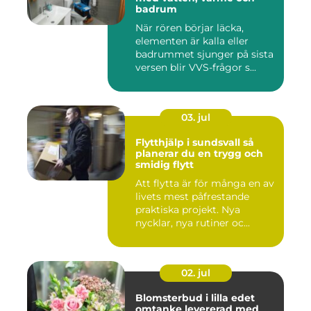
badrum
När rören börjar läcka,
elementen är kalla eller
badrummet sjunger på sista
versen blir VVS-frågor s...
03. jul
Flytthjälp i sundsvall så
planerar du en trygg och
smidig flytt
Att flytta är för många en av
livets mest påfrestande
praktiska projekt. Nya
nycklar, nya rutiner oc...
02. jul
Blomsterbud i lilla edet
omtanke levererad med