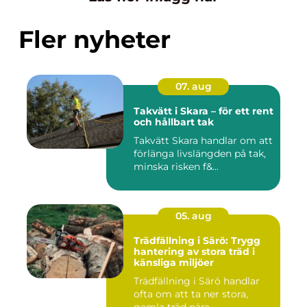
Fler nyheter
07. aug
Takvätt i Skara – för ett rent
och hållbart tak
Takvätt Skara handlar om att
förlänga livslängden på tak,
minska risken f&...
05. aug
Trädfällning i Särö: Trygg
hantering av stora träd i
känsliga miljöer
Trädfällning i Särö handlar
ofta om att ta ner stora,