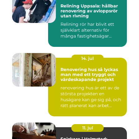
Relining Uppsala: hållbar
renovering av avloppsrör
utan rivning
Relining rör har blivit ett
självklart alternativ för
många fastighetsägar...
14. jul
Renovering hus så lyckas
man med ett tryggt och
värdeskapande projekt
renovering hus är ett av de
största projekten en
husägare kan ge sig på, och
rätt planerat kan arbet...
11. jul