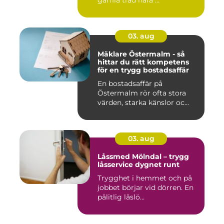
gamla träd nära ...
03. aug
Mäklare Östermalm - så
hittar du rätt kompetens
för en trygg bostadsaffär
En bostadsaffär på
Östermalm rör ofta stora
värden, starka känslor oc...
03. aug
Låssmed Mölndal – trygg
låsservice dygnet runt
Trygghet i hemmet och på
jobbet börjar vid dörren. En
pålitlig låslö...