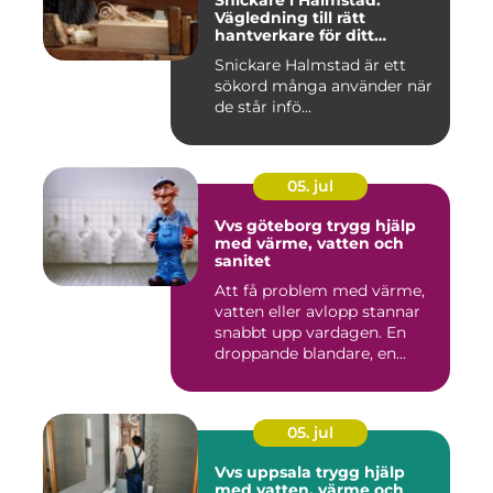
Snickare i Halmstad:
Vägledning till rätt
hantverkare för ditt
byggprojekt
Snickare Halmstad är ett
sökord många använder när
de står infö...
05. jul
Vvs göteborg trygg hjälp
med värme, vatten och
sanitet
Att få problem med värme,
vatten eller avlopp stannar
snabbt upp vardagen. En
droppande blandare, en...
05. jul
Vvs uppsala trygg hjälp
med vatten, värme och