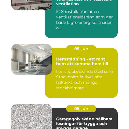
ventilation
FTX-installation är en
ventilationslösning som ger
både lägre energikostnader
o...
08. jun
Hemstädning - ett rent
hem att komma hem till
I en snabbväxande stad som
Stockholm är livet ofta
hektiskt, och många
stockholmare ...
08. jun
Garagegolv skåne hållbara
lösningar för trygga och
snygga garage