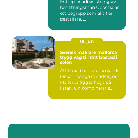
Entreprenadbesiktning av
besiktningsman Uppsala är
ett begrepp som allt fler
beställare, ...
01. jun
Svensk mäklare mallorca
trygg väg till rätt bostad i
solen
Att köpa bostad utomlands
lockar många svenskar, och
Mallorca ligger högt på
listan. Ön kombinerar s...