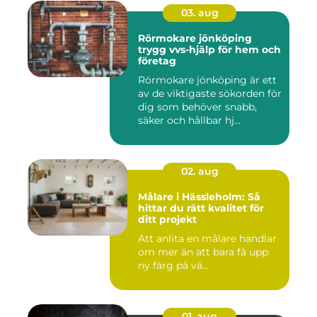
03. aug
Rörmokare jönköping
trygg vvs-hjälp för hem och
företag
Rörmokare jönköping är ett
av de viktigaste sökorden för
dig som behöver snabb,
säker och hållbar hj...
02. aug
Målare i Hässleholm: Så
hittar du rätt kvalitet för
ditt projekt
Att anlita en målare handlar
om mer än att bara få upp
ny färg på vä...
01. aug