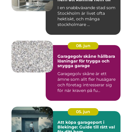
I en snabbväxande stad som
Stockholm är livet ofta
hektiskt, och många
stockholmare ...
08. jun
Garagegolv skåne hållbara
lösningar för trygga och
snygga garage
Garagegolv skåne är ett
ämne som allt fler husägare
och företag intresserar sig
för när kraven på fu...
05. jun
Att köpa garageport i
Blekinge: Guide till rätt val
för ditt hem