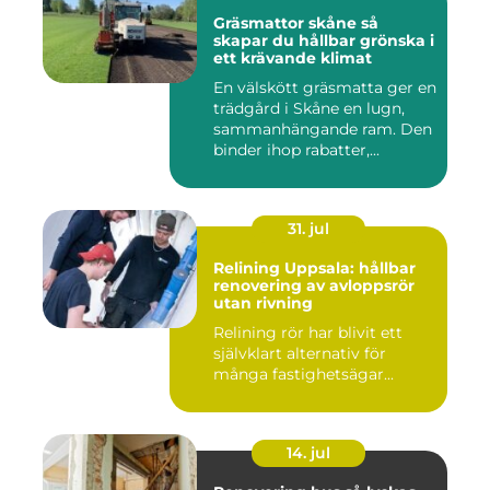
Gräsmattor skåne så
skapar du hållbar grönska i
ett krävande klimat
En välskött gräsmatta ger en
trädgård i Skåne en lugn,
sammanhängande ram. Den
binder ihop rabatter,...
31. jul
Relining Uppsala: hållbar
renovering av avloppsrör
utan rivning
Relining rör har blivit ett
självklart alternativ för
många fastighetsägar...
14. jul