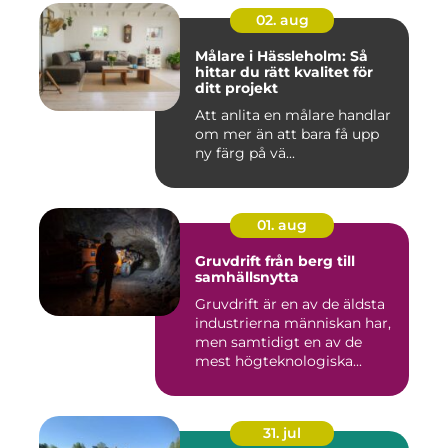
02. aug
Målare i Hässleholm: Så
hittar du rätt kvalitet för
ditt projekt
Att anlita en målare handlar
om mer än att bara få upp
ny färg på vä...
01. aug
Gruvdrift från berg till
samhällsnytta
Gruvdrift är en av de äldsta
industrierna människan har,
men samtidigt en av de
mest högteknologiska...
31. jul