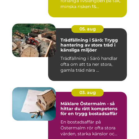
förlänga livslängden på tak,
minska risken f&...
05. aug
Trädfällning i Särö: Trygg
hantering av stora träd i
känsliga miljöer
Trädfällning i Särö handlar
ofta om att ta ner stora,
gamla träd nära ...
03. aug
Mäklare Östermalm - så
hittar du rätt kompetens
för en trygg bostadsaffär
En bostadsaffär på
Östermalm rör ofta stora
värden, starka känslor oc...