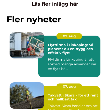
Läs fler inlägg här
Fler nyheter
07. aug
Flyttfirma i Linköping: Så
planerar du en trygg och
effektiv flytt
Flyttfirma Linköping är ett
sökord många använder när
en flytt bö...
07. aug
Takvätt i Skara – för ett rent
och hållbart tak
Takvätt Skara handlar om att