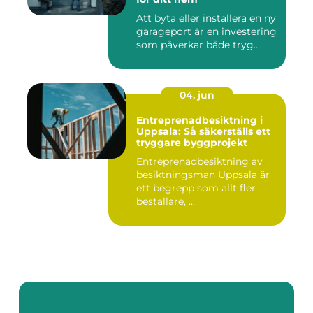
Att byta eller installera en ny
garageport är en investering
som påverkar både tryg...
04. jun
Entreprenadbesiktning i
Uppsala: Så säkerställs ett
tryggare byggprojekt
Entreprenadbesiktning av
besiktningsman Uppsala är
ett begrepp som allt fler
beställare, ...