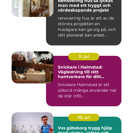
Renovering hus så lyckas
man med ett tryggt och
värdeskapande projekt
renovering hus är ett av de
största projekten en
husägare kan ge sig på, och
rätt planerat kan arbet...
11. jul
Snickare i Halmstad:
Vägledning till rätt
hantverkare för ditt
byggprojekt
Snickare Halmstad är ett
sökord många använder när
de står infö...
05. jul
Vvs göteborg trygg hjälp
med värme, vatten och