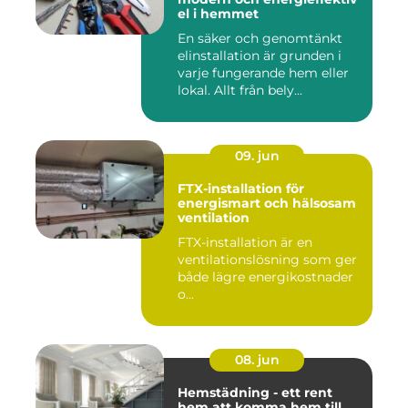
el i hemmet
En säker och genomtänkt
elinstallation är grunden i
varje fungerande hem eller
lokal. Allt från bely...
09. jun
FTX-installation för
energismart och hälsosam
ventilation
FTX-installation är en
ventilationslösning som ger
både lägre energikostnader
o...
08. jun
Hemstädning - ett rent
hem att komma hem till