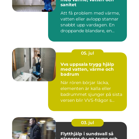
sanitet
Att få problem med värme,
vatten eller avlopp stannar
snabbt upp vardagen. En
droppande blandare, en...
05. jul
Vvs uppsala trygg hjälp
med vatten, värme och
badrum
När rören börjar läcka,
elementen är kalla eller
badrummet sjunger på sista
versen blir VVS-frågor s...
03. jul
Flytthjälp i sundsvall så
planerar du en trygg och