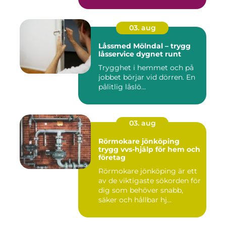
03. aug
Låssmed Mölndal – trygg
låsservice dygnet runt
Trygghet i hemmet och på
jobbet börjar vid dörren. En
pålitlig låslö...
03. aug
Rörmokare jönköping
trygg vvs-hjälp för hem och
företag
Rörmokare jönköping är ett
av de viktigaste sökorden för
dig som behöver snabb,
säker och hållbar hj...