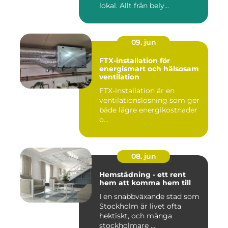
lokal. Allt från bely...
09. jun
FTX-installation för
energismart och hälsosam
ventilation
FTX-installation är en
ventilationslösning som ger
både lägre energikostnader
o...
08. jun
Hemstädning - ett rent
hem att komma hem till
I en snabbväxande stad som
Stockholm är livet ofta
hektiskt, och många
stockholmare ...