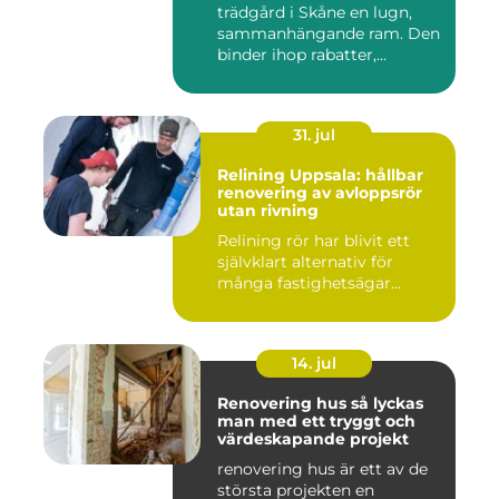
trädgård i Skåne en lugn,
sammanhängande ram. Den
binder ihop rabatter,...
31. jul
Relining Uppsala: hållbar
renovering av avloppsrör
utan rivning
Relining rör har blivit ett
självklart alternativ för
många fastighetsägar...
14. jul
Renovering hus så lyckas
man med ett tryggt och
värdeskapande projekt
renovering hus är ett av de
största projekten en