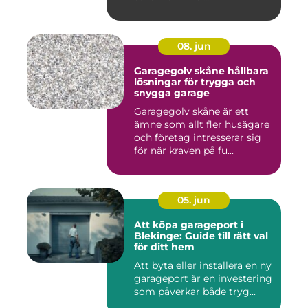
08. jun
Garagegolv skåne hållbara
lösningar för trygga och
snygga garage
Garagegolv skåne är ett
ämne som allt fler husägare
och företag intresserar sig
för när kraven på fu...
05. jun
Att köpa garageport i
Blekinge: Guide till rätt val
för ditt hem
Att byta eller installera en ny
garageport är en investering
som påverkar både tryg...