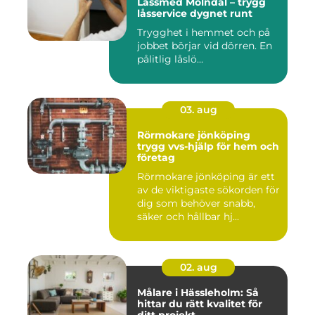
Låssmed Mölndal – trygg
låsservice dygnet runt
Trygghet i hemmet och på
jobbet börjar vid dörren. En
pålitlig låslö...
03. aug
Rörmokare jönköping
trygg vvs-hjälp för hem och
företag
Rörmokare jönköping är ett
av de viktigaste sökorden för
dig som behöver snabb,
säker och hållbar hj...
02. aug
Målare i Hässleholm: Så
hittar du rätt kvalitet för