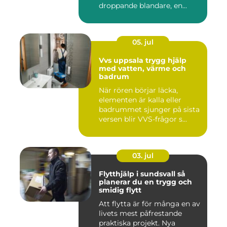
droppande blandare, en...
05. jul
Vvs uppsala trygg hjälp
med vatten, värme och
badrum
När rören börjar läcka,
elementen är kalla eller
badrummet sjunger på sista
versen blir VVS-frågor s...
03. jul
Flytthjälp i sundsvall så
planerar du en trygg och
smidig flytt
Att flytta är för många en av
livets mest påfrestande
praktiska projekt. Nya