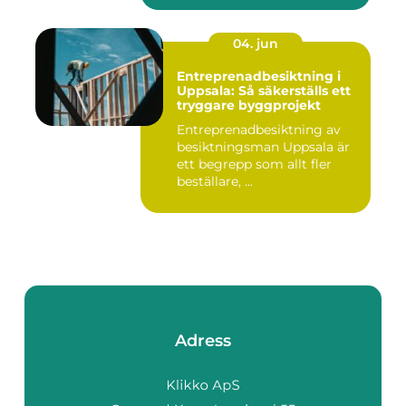
04. jun
Entreprenadbesiktning i
Uppsala: Så säkerställs ett
tryggare byggprojekt
Entreprenadbesiktning av
besiktningsman Uppsala är
ett begrepp som allt fler
beställare, ...
Adress