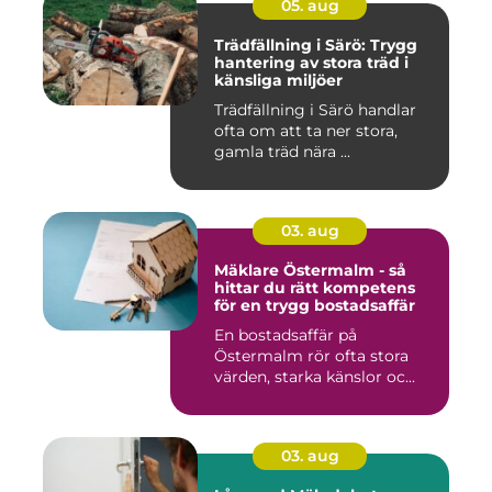
05. aug
Trädfällning i Särö: Trygg
hantering av stora träd i
känsliga miljöer
Trädfällning i Särö handlar
ofta om att ta ner stora,
gamla träd nära ...
03. aug
Mäklare Östermalm - så
hittar du rätt kompetens
för en trygg bostadsaffär
En bostadsaffär på
Östermalm rör ofta stora
värden, starka känslor oc...
03. aug