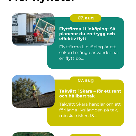
07. aug
Flyttfirma i Linköping: Så
planerar du en trygg och
effektiv flytt
Flyttfirma Linköping är ett
sökord många använder när
en flytt bö...
07. aug
Takvätt i Skara – för ett rent
och hållbart tak
Takvätt Skara handlar om att
förlänga livslängden på tak,
minska risken f&...