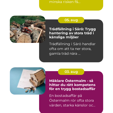
minska risken f&...
05. aug
Trädfällning i Särö: Trygg
hantering av stora träd i
känsliga miljöer
Trädfällning i Särö handlar
ofta om att ta ner stora,
gamla träd nära ...
03. aug
Mäklare Östermalm - så
hittar du rätt kompetens
för en trygg bostadsaffär
En bostadsaffär på
Östermalm rör ofta stora
värden, starka känslor oc...