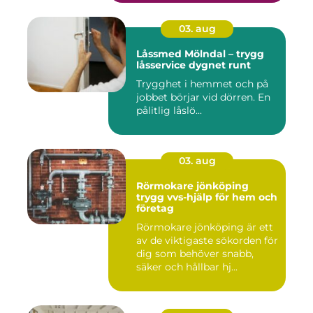
03. aug
Låssmed Mölndal – trygg
låsservice dygnet runt
Trygghet i hemmet och på
jobbet börjar vid dörren. En
pålitlig låslö...
03. aug
Rörmokare jönköping
trygg vvs-hjälp för hem och
företag
Rörmokare jönköping är ett
av de viktigaste sökorden för
dig som behöver snabb,
säker och hållbar hj...