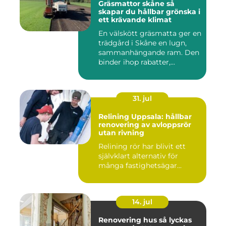
Gräsmattor skåne så
skapar du hållbar grönska i
ett krävande klimat
En välskött gräsmatta ger en
trädgård i Skåne en lugn,
sammanhängande ram. Den
binder ihop rabatter,...
31. jul
Relining Uppsala: hållbar
renovering av avloppsrör
utan rivning
Relining rör har blivit ett
självklart alternativ för
många fastighetsägar...
14. jul
Renovering hus så lyckas