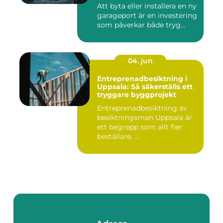
Att byta eller installera en ny
garageport är en investering
som påverkar både tryg...
04. jun
Entreprenadbesiktning i
Uppsala: Så säkerställs ett
tryggare byggprojekt
Entreprenadbesiktning av
besiktningsman Uppsala är
ett begrepp som allt fler
beställare, ...