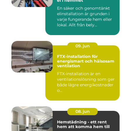
el i hemmet
En säker och genomtänkt
elinstallation är grunden i
varje fungerande hem eller
lokal. Allt från bely...
09. jun
FTX-installation för
energismart och hälsosam
ventilation
FTX-installation är en
ventilationslösning som ger
både lägre energikostnader
o...
08. jun
Hemstädning - ett rent
hem att komma hem till