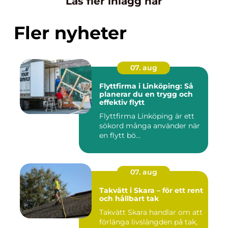
Läs fler inlägg här
Fler nyheter
07. aug
Flyttfirma i Linköping: Så
planerar du en trygg och
effektiv flytt
Flyttfirma Linköping är ett
sökord många använder när
en flytt bö...
07. aug
Takvätt i Skara – för ett rent
och hållbart tak
Takvätt Skara handlar om att
förlänga livslängden på tak,