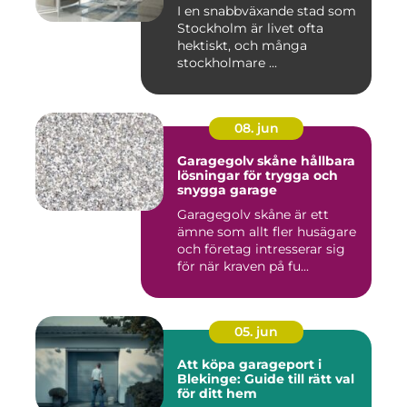
I en snabbväxande stad som
Stockholm är livet ofta
hektiskt, och många
stockholmare ...
08. jun
Garagegolv skåne hållbara
lösningar för trygga och
snygga garage
Garagegolv skåne är ett
ämne som allt fler husägare
och företag intresserar sig
för när kraven på fu...
05. jun
Att köpa garageport i
Blekinge: Guide till rätt val
för ditt hem