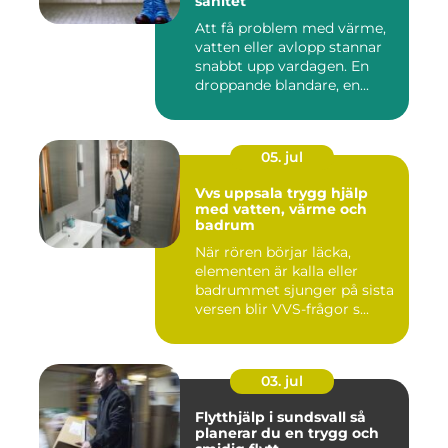
sanitet
Att få problem med värme,
vatten eller avlopp stannar
snabbt upp vardagen. En
droppande blandare, en...
05. jul
Vvs uppsala trygg hjälp
med vatten, värme och
badrum
När rören börjar läcka,
elementen är kalla eller
badrummet sjunger på sista
versen blir VVS-frågor s...
03. jul
Flytthjälp i sundsvall så
planerar du en trygg och