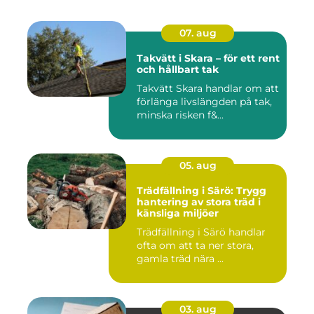
07. aug
Takvätt i Skara – för ett rent
och hållbart tak
Takvätt Skara handlar om att
förlänga livslängden på tak,
minska risken f&...
05. aug
Trädfällning i Särö: Trygg
hantering av stora träd i
känsliga miljöer
Trädfällning i Särö handlar
ofta om att ta ner stora,
gamla träd nära ...
03. aug