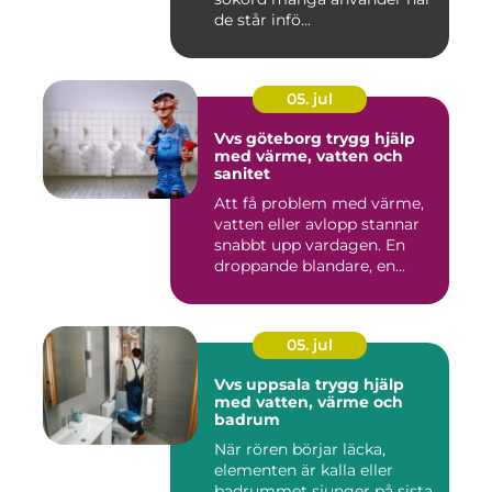
de står infö...
05. jul
Vvs göteborg trygg hjälp
med värme, vatten och
sanitet
Att få problem med värme,
vatten eller avlopp stannar
snabbt upp vardagen. En
droppande blandare, en...
05. jul
Vvs uppsala trygg hjälp
med vatten, värme och
badrum
När rören börjar läcka,
elementen är kalla eller
badrummet sjunger på sista