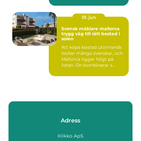
01. jun
Svensk mäklare mallorca
trygg väg till rätt bostad i
solen
Att köpa bostad utomlands
lockar många svenskar, och
Mallorca ligger högt på
listan. Ön kombinerar s...
Adress