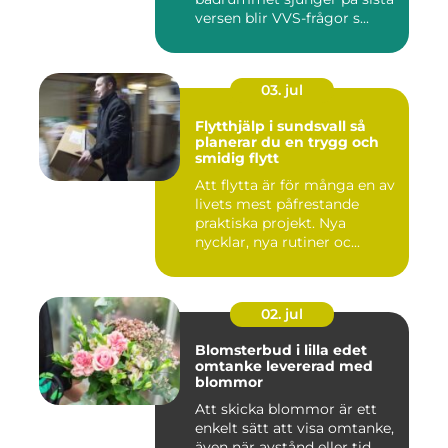
versen blir VVS-frågor s...
03. jul
Flytthjälp i sundsvall så
planerar du en trygg och
smidig flytt
Att flytta är för många en av
livets mest påfrestande
praktiska projekt. Nya
nycklar, nya rutiner oc...
02. jul
Blomsterbud i lilla edet
omtanke levererad med
blommor
Att skicka blommor är ett
enkelt sätt att visa omtanke,
även när avstånd eller tid