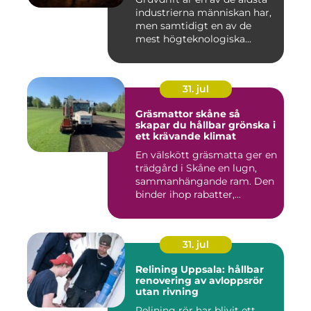
industrierna människan har,
men samtidigt en av de
mest högteknologiska...
31. jul
Gräsmattor skåne så
skapar du hållbar grönska i
ett krävande klimat
En välskött gräsmatta ger en
trädgård i Skåne en lugn,
sammanhängande ram. Den
binder ihop rabatter,...
31. jul
Relining Uppsala: hållbar
renovering av avloppsrör
utan rivning
Relining rör har blivit ett