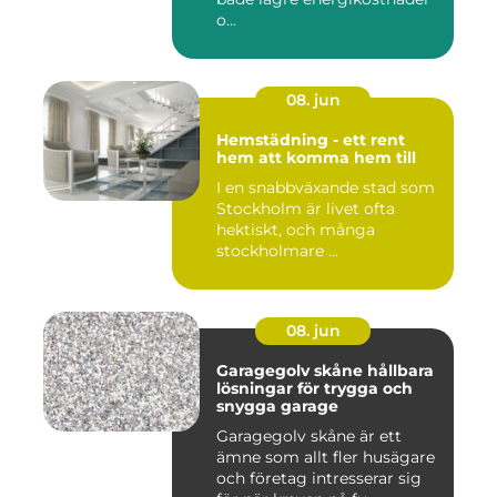
o...
08. jun
Hemstädning - ett rent
hem att komma hem till
I en snabbväxande stad som
Stockholm är livet ofta
hektiskt, och många
stockholmare ...
08. jun
Garagegolv skåne hållbara
lösningar för trygga och
snygga garage
Garagegolv skåne är ett
ämne som allt fler husägare
och företag intresserar sig