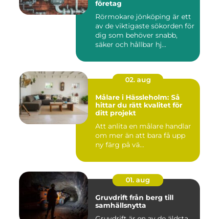
företag
Rörmokare jönköping är ett
av de viktigaste sökorden för
dig som behöver snabb,
säker och hållbar hj...
02. aug
Målare i Hässleholm: Så
hittar du rätt kvalitet för
ditt projekt
Att anlita en målare handlar
om mer än att bara få upp
ny färg på vä...
01. aug
Gruvdrift från berg till
samhällsnytta
Gruvdrift är en av de äldsta