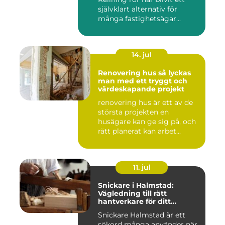
självklart alternativ för
många fastighetsägar...
14. jul
Renovering hus så lyckas
man med ett tryggt och
värdeskapande projekt
renovering hus är ett av de
största projekten en
husägare kan ge sig på, och
rätt planerat kan arbet...
11. jul
Snickare i Halmstad:
Vägledning till rätt
hantverkare för ditt
byggprojekt
Snickare Halmstad är ett
sökord många använder när