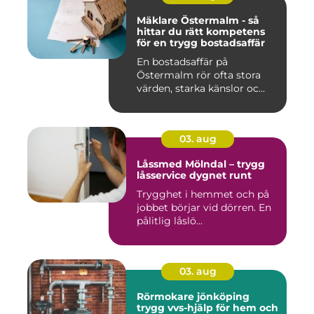
Mäklare Östermalm - så
hittar du rätt kompetens
för en trygg bostadsaffär
En bostadsaffär på
Östermalm rör ofta stora
värden, starka känslor oc...
03. aug
Låssmed Mölndal – trygg
låsservice dygnet runt
Trygghet i hemmet och på
jobbet börjar vid dörren. En
pålitlig låslö...
03. aug
Rörmokare jönköping
trygg vvs-hjälp för hem och