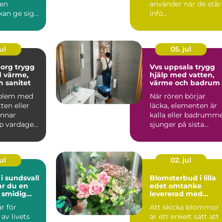
 en
använder när de står
kan ge sig
infö...
tt planerat
.
ul
05. jul
 trygg
Vvs uppsala trygg
d värme,
hjälp med vatten,
h sanitet
värme och badrum
oblem med
När rören börjar
ten eller
läcka, elementen är
annar
kalla eller badrumm
p vardagen.
sjunger på sista
ande
versen blir VVS-fråg
n...
s...
ul
02. jul
 i sundsvall
Blomsterbud i lilla
ar du en
edet omtanke
 smidig
levererad med
blommor
är för
Att skicka blommor
av livets
är ett enkelt sätt att