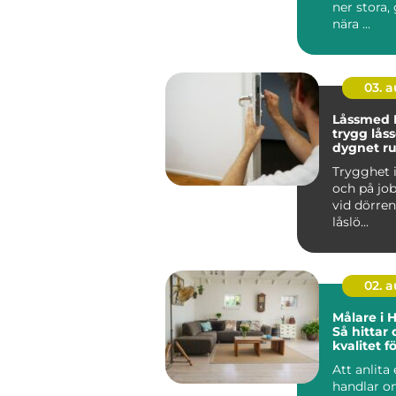
ner stora,
nära ...
03. 
Låssmed 
trygg låss
dygnet r
Trygghet
och på job
vid dörren.
låslö...
02. 
Målare i 
Så hittar 
kvalitet fö
projekt
Att anlita
handlar o