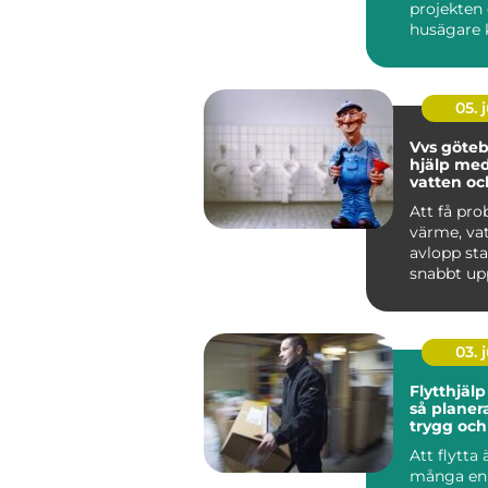
projekten
husägare 
på, och rä
kan arbet..
05. j
Vvs göteborg
hjälp me
vatten oc
Att få pr
värme, vat
avlopp st
snabbt up
En dropp
blandare, e
03. j
Flytthjälp
så planer
trygg och
flytt
Att flytta 
många en 