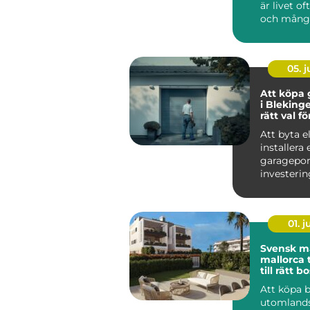
är livet of
och mång
stockholma
05. 
Att köpa 
i Blekinge
rätt val f
Att byta el
installera
garagepor
investeri
påverkar b
01. 
Svensk m
mallorca trygg väg
till rätt b
Att köpa 
utomlands