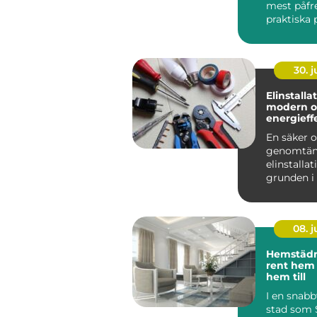
mest påfr
praktiska 
nycklar, n
oc...
30. 
Elinstallation 
modern o
energieffe
hemmet
En säker 
genomtän
elinstallat
grunden i 
fungerand
lokal. Allt 
08. 
Hemstädni
rent hem
hem till
I en snab
stad som