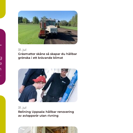
31. jul
Gräsmattor skåne så skapar du hållbar
g
grönska i ett krävande klimat
e
m
r
31. jul
Relining Uppsala: hållbar renovering
av avloppsrör utan rivning