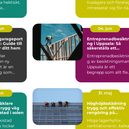
ta hektiskt,
husägare och företa
a
intresserar sig för nä
re ...
kraven på fu...
jun
04. jun
garageport
Entreprenadbesiktn
: Guide till
ng i Uppsala: Så
ör ditt hem
säkerställs ett
tryggare
ler
Entreprenadbesiktni
byggprojekt
 en ny
g av besiktningsma
t är en
Uppsala är ett
ng som
begrepp som allt fle
åde tryg...
beställare, ...
jun
31. maj
äklare
Höghöjdsstädning
trygg och effektiv
ostad i solen
rengöring på
svåråtkomliga ytor
bostad
Höga lagerhyllor,
 lockar
ventilationsrör, balk