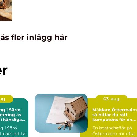
äs fler inlägg här
er
aug
03. aug
ng i Särö:
Mäklare Östermalm
tering av
så hittar du rätt
 i känsliga
kompetens för en
trygg bostadsaffär
ng i Särö
En bostadsaffär på
ta om att ta
Östermalm rör ofta