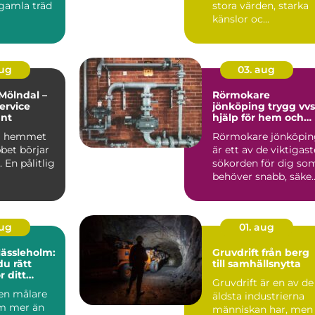
 gamla träd
stora värden, starka
känslor oc...
aug
03. aug
Mölndal –
Rörmokare
ervice
jönköping trygg vvs-
unt
hjälp för hem och
företag
 i hemmet
Rörmokare jönköpin
bet börjar
är ett av de viktigast
 En pålitlig
sökorden för dig so
behöver snabb, säke
och hållbar hj...
aug
01. aug
Hässleholm:
Gruvdrift från berg
du rätt
till samhällsnytta
r ditt
Gruvdrift är en av de
 en målare
äldsta industrierna
m mer än
människan har, men