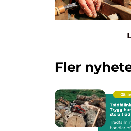
L
Fler nyhet
05. 
Trädfällni
Trygg han
stora träd
miljöer
Trädfällni
handlar of