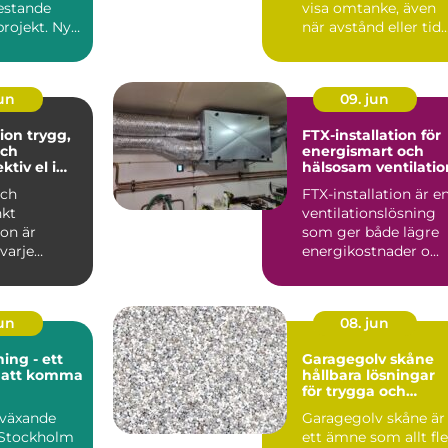
estande
visa omtanke, även
projekt. Nya
när avstånd eller tid
ya rutiner
gör det svårt att...
jun
09. jun
trygg,
FTX-installation för
ch
energismart och
ktiv el i
hälsosam ventilatio
och
FTX-installation är e
kt
ventilationslösning
ion är
som ger både lägre
varje
energikostnader o...
e hem eller
från bely...
jun
08. jun
ng - ett
Garagegolv skåne
 att komma
hållbara lösningar
för trygga och
snygga garage
bväxande
Garagegolv skåne är
 Stockholm
ett ämne som allt fle