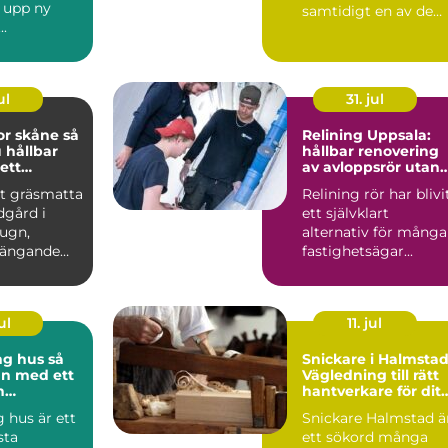
å upp ny
samtidigt en av de
..
mest
högteknologiska...
ul
31. jul
 skåne så
Relining Uppsala:
 hållbar
hållbar renovering
ett
av avloppsrör utan
klimat
rivning
tt gräsmatta
Relining rör har blivi
dgård i
ett självklart
lugn,
alternativ för många
ängande
fastighetsägar...
binder ihop
ul
11. jul
 hus så
Snickare i Halmstad
an med ett
Vägledning till rätt
h
hantverkare för ditt
pande
byggprojekt
 hus är ett
Snickare Halmstad ä
sta
ett sökord många