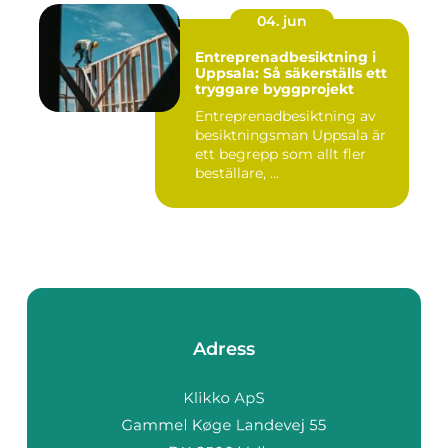
04. jun
Entreprenadbesiktning i
Uppsala: Så säkerställs ett
tryggare byggprojekt
Entreprenadbesiktning av
besiktningsman Uppsala är
ett begrepp som allt fler
beställare, ...
Adress