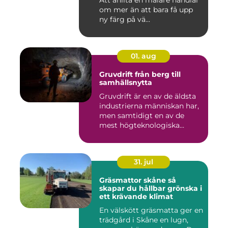
Att anlita en målare handlar
om mer än att bara få upp
ny färg på vä...
01. aug
Gruvdrift från berg till
samhällsnytta
Gruvdrift är en av de äldsta
industrierna människan har,
men samtidigt en av de
mest högteknologiska...
31. jul
Gräsmattor skåne så
skapar du hållbar grönska i
ett krävande klimat
En välskött gräsmatta ger en
trädgård i Skåne en lugn,