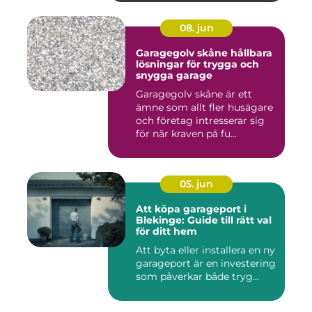
08. jun
Garagegolv skåne hållbara
lösningar för trygga och
snygga garage
Garagegolv skåne är ett
ämne som allt fler husägare
och företag intresserar sig
för när kraven på fu...
05. jun
Att köpa garageport i
Blekinge: Guide till rätt val
för ditt hem
Att byta eller installera en ny
garageport är en investering
som påverkar både tryg...