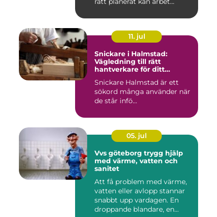
rätt planerat kan arbet...
11. jul
Snickare i Halmstad:
Vägledning till rätt
hantverkare för ditt
byggprojekt
Snickare Halmstad är ett
sökord många använder när
de står infö...
05. jul
Vvs göteborg trygg hjälp
med värme, vatten och
sanitet
Att få problem med värme,
vatten eller avlopp stannar
snabbt upp vardagen. En
droppande blandare, en...