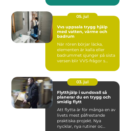
05. jul
Vvs uppsala trygg hjälp
med vatten, värme och
badrum
När rören börjar läcka,
elementen är kalla eller
badrummet sjunger på sista
versen blir VVS-frågor s...
03. jul
Flytthjälp i sundsvall så
planerar du en trygg och
smidig flytt
Att flytta är för många en av
livets mest påfrestande
praktiska projekt. Nya
nycklar, nya rutiner oc...