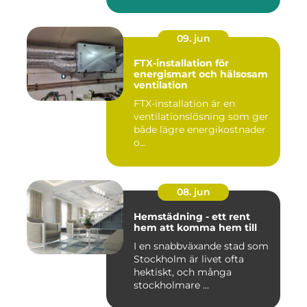
09. jun
FTX-installation för
energismart och hälsosam
ventilation
FTX-installation är en
ventilationslösning som ger
både lägre energikostnader
o...
08. jun
Hemstädning - ett rent
hem att komma hem till
I en snabbväxande stad som
Stockholm är livet ofta
hektiskt, och många
stockholmare ...