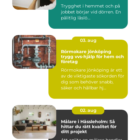
Trygghet i hemmet och på
jobbet börjar vid dörren. En
pålitlig låslö...
03. aug
Rörmokare jönköping
trygg vvs-hjälp för hem och
företag
Rörmokare jönköping är ett
av de viktigaste sökorden för
dig som behöver snabb,
säker och hållbar hj...
02. aug
Målare i Hässleholm: Så
hittar du rätt kvalitet för
ditt projekt