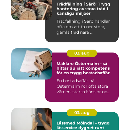
Trädfällning i Särö: Trygg
hantering av stora träd i
känsliga miljöer
Trädfällning i Särö handlar
ofta om att ta ner stora,
gamla träd nära ...
03. aug
Mäklare Östermalm - så
hittar du rätt kompetens
för en trygg bostadsaffär
En bostadsaffär på
Östermalm rör ofta stora
värden, starka känslor oc...
03. aug
Låssmed Mölndal – trygg
låsservice dygnet runt