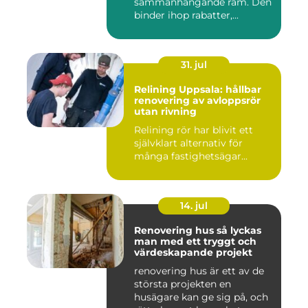
sammanhängande ram. Den
binder ihop rabatter,...
31. jul
Relining Uppsala: hållbar
renovering av avloppsrör
utan rivning
Relining rör har blivit ett
självklart alternativ för
många fastighetsägar...
14. jul
Renovering hus så lyckas
man med ett tryggt och
värdeskapande projekt
renovering hus är ett av de
största projekten en
husägare kan ge sig på, och