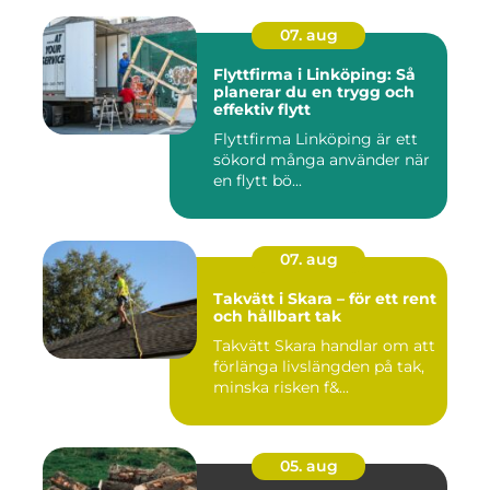
07. aug
Flyttfirma i Linköping: Så
planerar du en trygg och
effektiv flytt
Flyttfirma Linköping är ett
sökord många använder när
en flytt bö...
07. aug
Takvätt i Skara – för ett rent
och hållbart tak
Takvätt Skara handlar om att
förlänga livslängden på tak,
minska risken f&...
05. aug