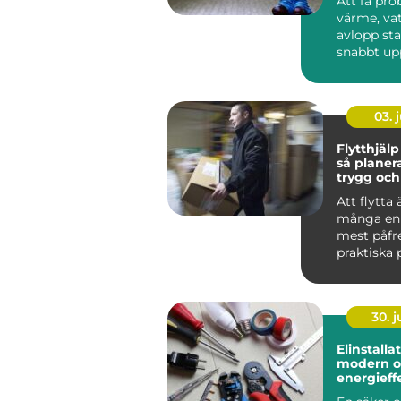
Att få pr
värme, vat
avlopp st
snabbt up
En dropp
blandare, e
03. j
Flytthjälp
så planer
trygg och
flytt
Att flytta 
många en 
mest påfr
praktiska 
nycklar, n
oc...
30. 
Elinstallation 
modern o
energieffe
hemmet