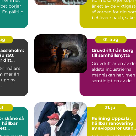
 i hemmet
Rörmokare jönköpin
bet börjar
är ett av de viktigast
 En pålitlig
sökorden för dig so
behöver snabb, säke
och hållbar hj...
aug
01. aug
Hässleholm:
Gruvdrift från berg
du rätt
till samhällsnytta
r ditt
Gruvdrift är en av de
 en målare
äldsta industrierna
m mer än
människan har, men
å upp ny
samtidigt en av de
..
mest
högteknologiska...
ul
31. jul
 skåne så
Relining Uppsala:
 hållbar
hållbar renovering
ett
av avloppsrör utan
klimat
rivning