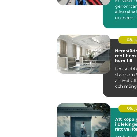
En säker 
genomtän
elinstallat
grunden i 
fungerand
lokal. Allt 
08. 
Hemstädni
rent hem
hem till
I en snab
stad som
är livet of
och mång
stockholma
05. 
Att köpa 
i Blekinge
rätt val f