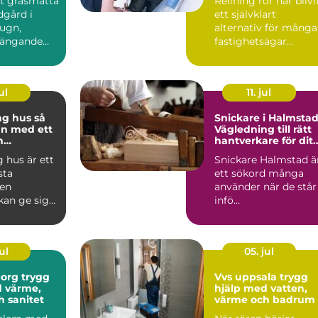
tt gräsmatta
Relining rör har blivi
dgård i
ett självklart
lugn,
alternativ för många
ängande
fastighetsägar...
binder ihop
ul
11. jul
 hus så
Snickare i Halmstad
an med ett
Vägledning till rätt
h
hantverkare för ditt
pande
byggprojekt
 hus är ett
Snickare Halmstad ä
sta
ett sökord många
 en
använder när de står
kan ge sig
infö...
tt planerat
.
ul
05. jul
 trygg
Vvs uppsala trygg
d värme,
hjälp med vatten,
h sanitet
värme och badrum