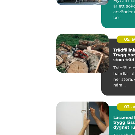
Flyttfirm
är ett sö
använder n
bö...
05. 
Trädfällni
Trygg han
stora träd
miljöer
Trädfällni
handlar of
ner stora,
nära ...
03. 
Låssmed 
trygg låss
dygnet r