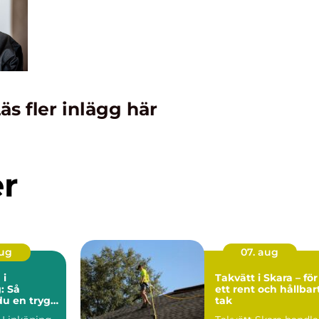
äs fler inlägg här
er
aug
07. aug
 i
Takvätt i Skara – för
: Så
ett rent och hållbar
du en trygg
tak
iv flytt