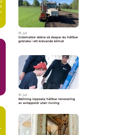
g
e
m
r
31. jul
Gräsmattor skåne så skapar du hållbar
grönska i ett krävande klimat
31. jul
Relining Uppsala: hållbar renovering
av avloppsrör utan rivning