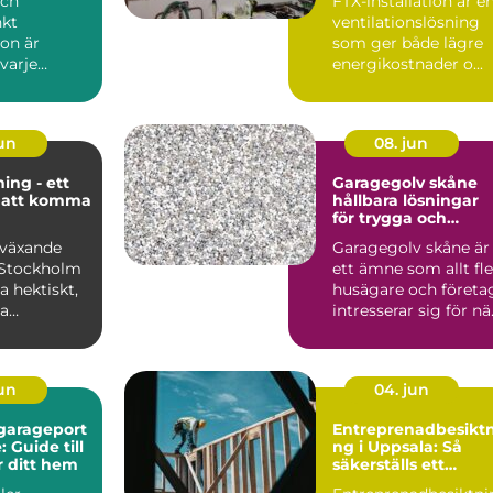
och
FTX-installation är e
kt
ventilationslösning
ion är
som ger både lägre
varje
energikostnader o...
e hem eller
från bely...
jun
08. jun
ng - ett
Garagegolv skåne
 att komma
hållbara lösningar
för trygga och
snygga garage
bväxande
Garagegolv skåne är
 Stockholm
ett ämne som allt fle
ta hektiskt,
husägare och företa
a
intresserar sig för nä
re ...
kraven på fu...
jun
04. jun
garageport
Entreprenadbesiktn
: Guide till
ng i Uppsala: Så
ör ditt hem
säkerställs ett
tryggare