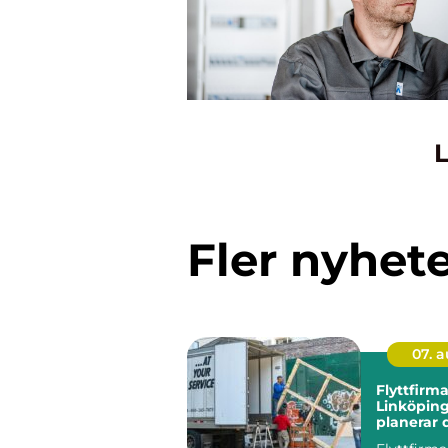
L
Fler nyhet
07. 
Flyttfirma
Linköping
planerar 
och effekt