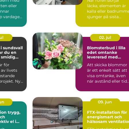
oblem med
När rören börjar
ten eller
läcka, elementen är
annar
kalla eller badrumm
p vardagen.
sjunger på sista
ande
versen blir VVS-fråg
n...
s...
ul
02. jul
 i sundsvall
Blomsterbud i lilla
ar du en
edet omtanke
 smidig
levererad med
blommor
är för
Att skicka blommor
av livets
är ett enkelt sätt att
estande
visa omtanke, även
projekt. Nya
när avstånd eller tid
ya rutiner
gör det svårt att...
jun
09. jun
trygg,
FTX-installation för
ch
energismart och
ktiv el i
hälsosam ventilatio