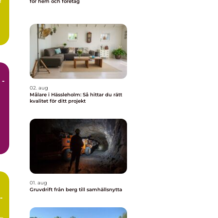
r
för hem och företag
 -
02. aug
Målare i Hässleholm: Så hittar du rätt
kvalitet för ditt projekt
01. aug
Gruvdrift från berg till samhällsnytta