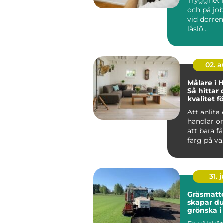
Trygghet
och på job
vid dörren.
låslö...
02. 
Målare i 
Så hittar 
kvalitet fö
projekt
Att anlita
handlar o
att bara f
färg på vä.
31. j
Gräsmattor
skapar du
grönska i 
krävande 