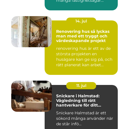
många fastighetsägar...
14. jul
Renovering hus så lyckas
man med ett tryggt och
värdeskapande projekt
renovering hus är ett av de
största projekten en
husägare kan ge sig på, och
rätt planerat kan arbet...
11. jul
Snickare i Halmstad:
Vägledning till rätt
hantverkare för ditt
byggprojekt
Snickare Halmstad är ett
sökord många använder när
de står infö...