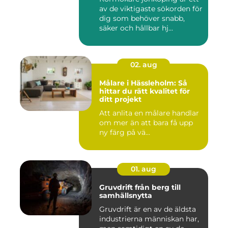
av de viktigaste sökorden för
dig som behöver snabb,
säker och hållbar hj...
02. aug
Målare i Hässleholm: Så
hittar du rätt kvalitet för
ditt projekt
Att anlita en målare handlar
om mer än att bara få upp
ny färg på vä...
01. aug
Gruvdrift från berg till
samhällsnytta
Gruvdrift är en av de äldsta
industrierna människan har,