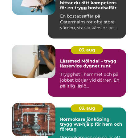
hittar du rätt kompetens
för en trygg bostadsaffär
En bostadsaffär på
Östermalm rör ofta stora
värden, starka känslor oc...
03. aug
Låssmed Mölndal – trygg
låsservice dygnet runt
Trygghet i hemmet och på
jobbet börjar vid dörren. En
pålitlig låslö...
03. aug
Rörmokare jönköping
trygg vvs-hjälp för hem och
företag
Rörmokare jönköping är ett