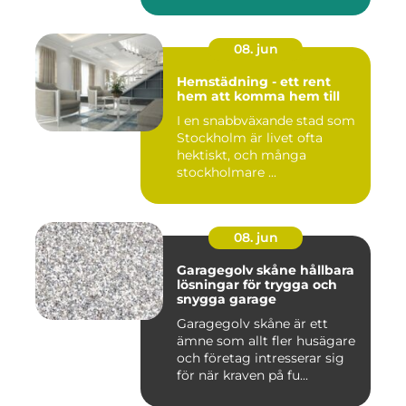
08. jun
Hemstädning - ett rent
hem att komma hem till
I en snabbväxande stad som
Stockholm är livet ofta
hektiskt, och många
stockholmare ...
08. jun
Garagegolv skåne hållbara
lösningar för trygga och
snygga garage
Garagegolv skåne är ett
ämne som allt fler husägare
och företag intresserar sig
för när kraven på fu...