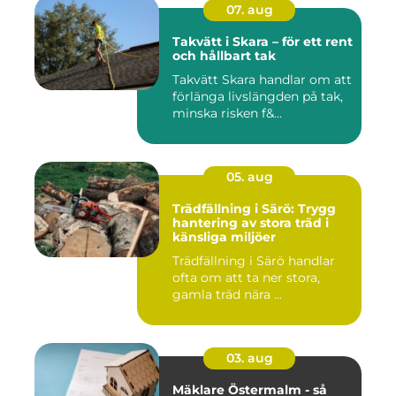
07. aug
Takvätt i Skara – för ett rent
och hållbart tak
Takvätt Skara handlar om att
förlänga livslängden på tak,
minska risken f&...
05. aug
Trädfällning i Särö: Trygg
hantering av stora träd i
känsliga miljöer
Trädfällning i Särö handlar
ofta om att ta ner stora,
gamla träd nära ...
03. aug
Mäklare Östermalm - så