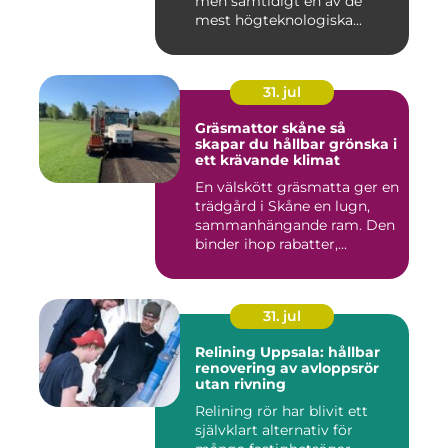
men samtidigt en av de
mest högteknologiska...
31. jul
Gräsmattor skåne så
skapar du hållbar grönska i
ett krävande klimat
En välskött gräsmatta ger en
trädgård i Skåne en lugn,
sammanhängande ram. Den
binder ihop rabatter,...
31. jul
Relining Uppsala: hållbar
renovering av avloppsrör
utan rivning
Relining rör har blivit ett
självklart alternativ för