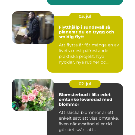
03. jul
Flytthjälp i sundsvall så
planerar du en trygg och
smidig flytt
Att flytta är för många en av
livets mest påfrestande
praktiska projekt. Nya
nycklar, nya rutiner oc...
02. jul
Blomsterbud i lilla edet
omtanke levererad med
blommor
Att skicka blommor är ett
enkelt sätt att visa omtanke,
även när avstånd eller tid
gör det svårt att...