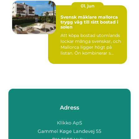
01. jun
Svensk mäklare mallorca
trygg väg till rätt bostad i
solen
Att köpa bostad utomlands
lockar många svenskar, och
Mallorca ligger högt på
listan. Ön kombinerar s...
Adress