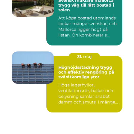
Svensk mäklare mallorca
trygg väg till rätt bostad i
solen
Att köpa bostad utomlands
lockar många svenskar, och
Mallorca ligger högt på
listan. Ön kombinerar s...
31. maj
Höghöjdsstädning trygg
och effektiv rengöring på
svåråtkomliga ytor
Höga lagerhyllor,
ventilationsrör, balkar och
belysning samlar snabbt
damm och smuts. I många
lokale...