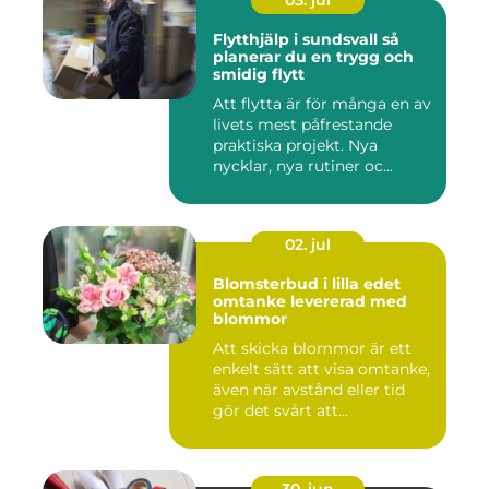
03. jul
Flytthjälp i sundsvall så
planerar du en trygg och
smidig flytt
Att flytta är för många en av
livets mest påfrestande
praktiska projekt. Nya
nycklar, nya rutiner oc...
02. jul
Blomsterbud i lilla edet
omtanke levererad med
blommor
Att skicka blommor är ett
enkelt sätt att visa omtanke,
även när avstånd eller tid
gör det svårt att...