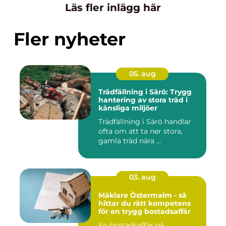
Läs fler inlägg här
Fler nyheter
05. aug
Trädfällning i Särö: Trygg
hantering av stora träd i
känsliga miljöer
Trädfällning i Särö handlar
ofta om att ta ner stora,
gamla träd nära ...
03. aug
Mäklare Östermalm - så
hittar du rätt kompetens
för en trygg bostadsaffär
En bostadsaffär på