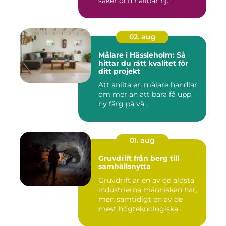
säker och hållbar hj...
02. aug
Målare i Hässleholm: Så
hittar du rätt kvalitet för
ditt projekt
Att anlita en målare handlar
om mer än att bara få upp
ny färg på vä...
01. aug
Gruvdrift från berg till
samhällsnytta
Gruvdrift är en av de äldsta
industrierna människan har,
men samtidigt en av de
mest högteknologiska...