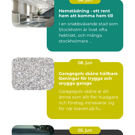
08. jun
Hemstädning - ett rent
hem att komma hem till
I en snabbväxande stad som
Stockholm är livet ofta
hektiskt, och många
stockholmare ...
08. jun
Garagegolv skåne hållbara
lösningar för trygga och
snygga garage
Garagegolv skåne är ett
ämne som allt fler husägare
och företag intresserar sig
för när kraven på fu...
05. jun