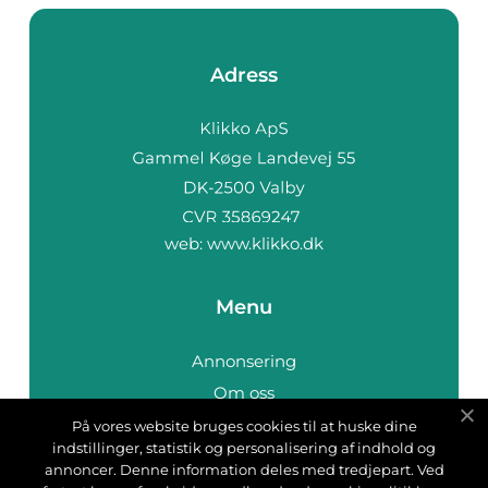
Adress
web:
www.klikko.dk
Menu
Annonsering
Om oss
Cookies
På vores website bruges cookies til at huske dine
indstillinger, statistik og personalisering af indhold og
Kontakta oss
annoncer. Denne information deles med tredjepart. Ved
Sitemap