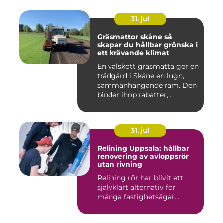
31. jul
Gräsmattor skåne så
skapar du hållbar grönska i
ett krävande klimat
En välskött gräsmatta ger en
trädgård i Skåne en lugn,
sammanhängande ram. Den
binder ihop rabatter,...
31. jul
Relining Uppsala: hållbar
renovering av avloppsrör
utan rivning
Relining rör har blivit ett
självklart alternativ för
många fastighetsägar...