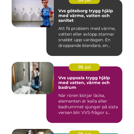
05. jul
Vvs göteborg trygg hjälp
med värme, vatten och
sanitet
Att få problem med värme,
vatten eller avlopp stannar
snabbt upp vardagen. En
droppande blandare, en...
05. jul
Vvs uppsala trygg hjälp
med vatten, värme och
badrum
När rören börjar läcka,
elementen är kalla eller
badrummet sjunger på sista
versen blir VVS-frågor s...