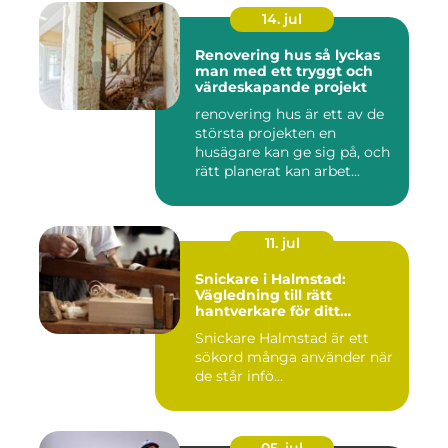
14. jul
Renovering hus så lyckas
man med ett tryggt och
värdeskapande projekt
renovering hus är ett av de
största projekten en
husägare kan ge sig på, och
rätt planerat kan arbet...
11. jul
Snickare i Halmstad:
Vägledning till rätt
hantverkare för ditt
byggprojekt
Snickare Halmstad är ett
sökord många använder när
de står infö...