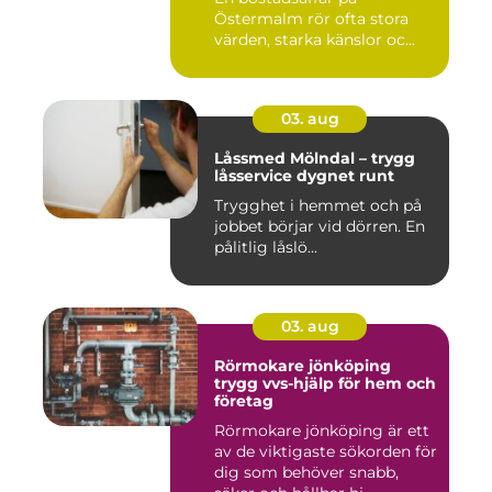
Östermalm rör ofta stora
värden, starka känslor oc...
03. aug
Låssmed Mölndal – trygg
låsservice dygnet runt
Trygghet i hemmet och på
jobbet börjar vid dörren. En
pålitlig låslö...
03. aug
Rörmokare jönköping
trygg vvs-hjälp för hem och
företag
Rörmokare jönköping är ett
av de viktigaste sökorden för
dig som behöver snabb,