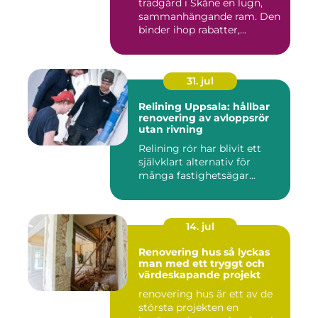
trädgård i Skåne en lugn,
sammanhängande ram. Den
binder ihop rabatter,...
31. jul
Relining Uppsala: hållbar
renovering av avloppsrör
utan rivning
Relining rör har blivit ett
självklart alternativ för
många fastighetsägar...
14. jul
Renovering hus så lyckas
man med ett tryggt och
värdeskapande projekt
renovering hus är ett av de
största projekten en