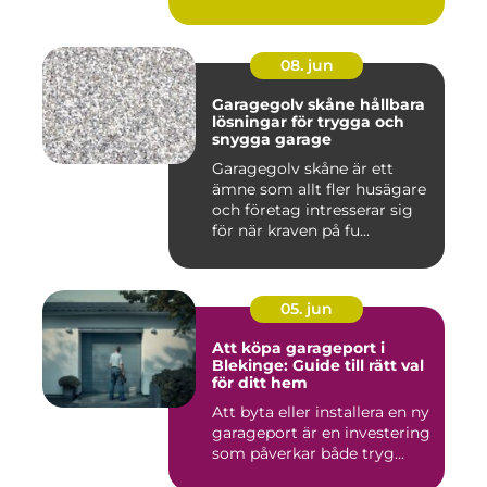
08. jun
Garagegolv skåne hållbara
lösningar för trygga och
snygga garage
Garagegolv skåne är ett
ämne som allt fler husägare
och företag intresserar sig
för när kraven på fu...
05. jun
Att köpa garageport i
Blekinge: Guide till rätt val
för ditt hem
Att byta eller installera en ny
garageport är en investering
som påverkar både tryg...