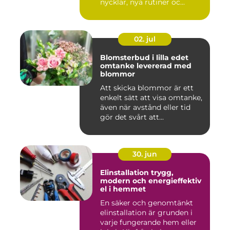
nycklar, nya rutiner oc...
02. jul
Blomsterbud i lilla edet
omtanke levererad med
blommor
Att skicka blommor är ett
enkelt sätt att visa omtanke,
även när avstånd eller tid
gör det svårt att...
30. jun
Elinstallation trygg,
modern och energieffektiv
el i hemmet
En säker och genomtänkt
elinstallation är grunden i
varje fungerande hem eller