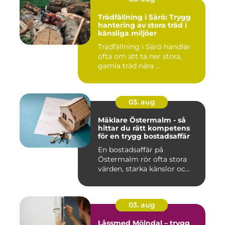
Trädfällning i Särö: Trygg
hantering av stora träd i
känsliga miljöer
Trädfällning i Särö handlar
ofta om att ta ner stora,
gamla träd nära ...
03. aug
Mäklare Östermalm - så
hittar du rätt kompetens
för en trygg bostadsaffär
En bostadsaffär på
Östermalm rör ofta stora
värden, starka känslor oc...
03. aug
Låssmed Mölndal – trygg