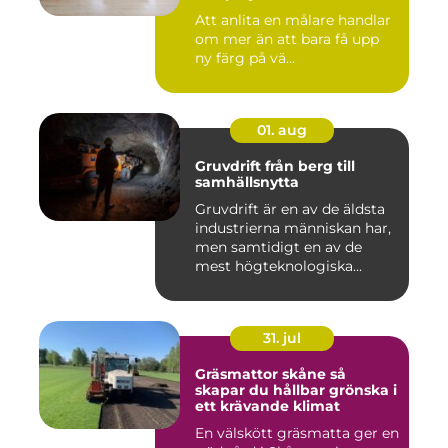
Att anlita en målare handlar
om mer än att bara få upp
ny färg på vä...
01. aug
Gruvdrift från berg till
samhällsnytta
Gruvdrift är en av de äldsta
industrierna människan har,
men samtidigt en av de
mest högteknologiska...
31. jul
Gräsmattor skåne så
skapar du hållbar grönska i
ett krävande klimat
En välskött gräsmatta ger en