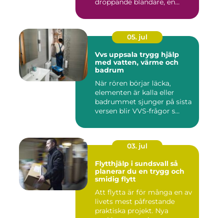
droppande blandare, en...
05. jul
Vvs uppsala trygg hjälp
med vatten, värme och
badrum
När rören börjar läcka,
elementen är kalla eller
badrummet sjunger på sista
versen blir VVS-frågor s...
03. jul
Flytthjälp i sundsvall så
planerar du en trygg och
smidig flytt
Att flytta är för många en av
livets mest påfrestande
praktiska projekt. Nya