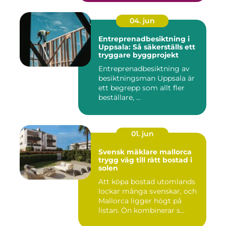
04. jun
Entreprenadbesiktning i
Uppsala: Så säkerställs ett
tryggare byggprojekt
Entreprenadbesiktning av
besiktningsman Uppsala är
ett begrepp som allt fler
beställare, ...
01. jun
Svensk mäklare mallorca
trygg väg till rätt bostad i
solen
Att köpa bostad utomlands
lockar många svenskar, och
Mallorca ligger högt på
listan. Ön kombinerar s...