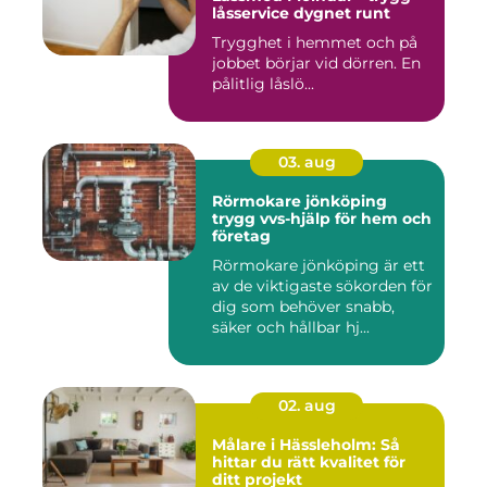
låsservice dygnet runt
Trygghet i hemmet och på
jobbet börjar vid dörren. En
pålitlig låslö...
03. aug
Rörmokare jönköping
trygg vvs-hjälp för hem och
företag
Rörmokare jönköping är ett
av de viktigaste sökorden för
dig som behöver snabb,
säker och hållbar hj...
02. aug
Målare i Hässleholm: Så
hittar du rätt kvalitet för
ditt projekt