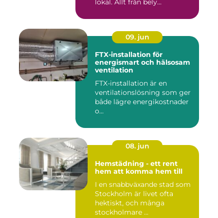
lokal. Allt från bely...
09. jun
FTX-installation för
energismart och hälsosam
ventilation
FTX-installation är en
ventilationslösning som ger
både lägre energikostnader
o...
08. jun
Hemstädning - ett rent
hem att komma hem till
I en snabbväxande stad som
Stockholm är livet ofta
hektiskt, och många
stockholmare ...