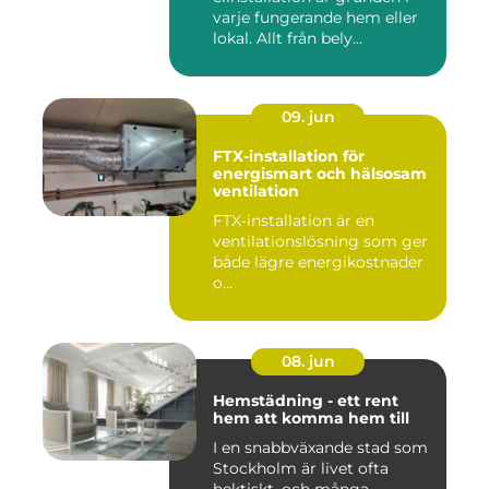
varje fungerande hem eller
lokal. Allt från bely...
09. jun
FTX-installation för
energismart och hälsosam
ventilation
FTX-installation är en
ventilationslösning som ger
både lägre energikostnader
o...
08. jun
Hemstädning - ett rent
hem att komma hem till
I en snabbväxande stad som
Stockholm är livet ofta
hektiskt, och många