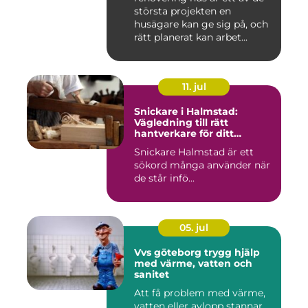
största projekten en
husägare kan ge sig på, och
rätt planerat kan arbet...
11. jul
Snickare i Halmstad:
Vägledning till rätt
hantverkare för ditt
byggprojekt
Snickare Halmstad är ett
sökord många använder när
de står infö...
05. jul
Vvs göteborg trygg hjälp
med värme, vatten och
sanitet
Att få problem med värme,
vatten eller avlopp stannar