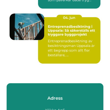
04. jun
Entreprenadbesiktning i
Uppsala: Så säkerställs ett
tryggare byggprojekt
Entreprenadbesiktning av
besiktningsman Uppsala är
ett begrepp som allt fler
beställare, ...
Adress