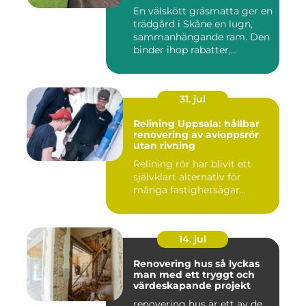
En välskött gräsmatta ger en
trädgård i Skåne en lugn,
sammanhängande ram. Den
binder ihop rabatter,...
31. jul
Relining Uppsala: hållbar
renovering av avloppsrör
utan rivning
Relining rör har blivit ett
självklart alternativ för
många fastighetsägar...
14. jul
Renovering hus så lyckas
man med ett tryggt och
värdeskapande projekt
renovering hus är ett av de