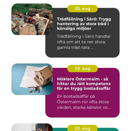
05. aug
Trädfällning i Särö: Trygg
hantering av stora träd i
känsliga miljöer
Trädfällning i Särö handlar
ofta om att ta ner stora,
gamla träd nära ...
03. aug
Mäklare Östermalm - så
hittar du rätt kompetens
för en trygg bostadsaffär
En bostadsaffär på
Östermalm rör ofta stora
värden, starka känslor oc...
03. aug