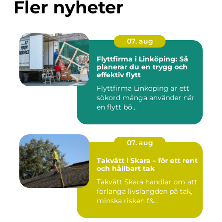
Fler nyheter
07. aug
Flyttfirma i Linköping: Så
planerar du en trygg och
effektiv flytt
Flyttfirma Linköping är ett
sökord många använder när
en flytt bö...
07. aug
Takvätt i Skara – för ett rent
och hållbart tak
Takvätt Skara handlar om att
förlänga livslängden på tak,
minska risken f&...