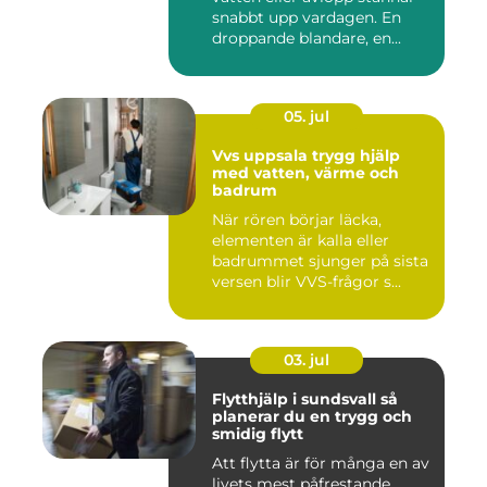
snabbt upp vardagen. En
droppande blandare, en...
05. jul
Vvs uppsala trygg hjälp
med vatten, värme och
badrum
När rören börjar läcka,
elementen är kalla eller
badrummet sjunger på sista
versen blir VVS-frågor s...
03. jul
Flytthjälp i sundsvall så
planerar du en trygg och
smidig flytt
Att flytta är för många en av
livets mest påfrestande