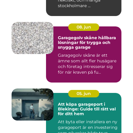
stockholmare ...
08. jun
Garagegolv skåne hållbara
lösningar för trygga och
snygga garage
Garagegolv skåne är ett
ämne som allt fler husägare
och företag intresserar sig
för när kraven på fu...
05. jun
Att köpa garageport i
Blekinge: Guide till rätt val
för ditt hem
Att byta eller installera en ny
garageport är en investering
som påverkar både tryg...