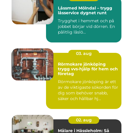
Låssmed Mölndal – trygg
låsservice dygnet runt
Trygghet i hemmet och på
jobbet börjar vid dörren. En
pålitlig låslö...
03. aug
Rörmokare jönköping
trygg vvs-hjälp för hem och
företag
Rörmokare jönköping är ett
av de viktigaste sökorden för
dig som behöver snabb,
säker och hållbar hj...
02. aug
Målare i Hässleholm: Så