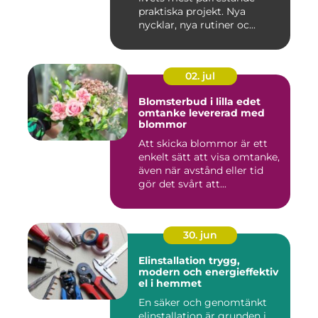
praktiska projekt. Nya
nycklar, nya rutiner oc...
02. jul
Blomsterbud i lilla edet
omtanke levererad med
blommor
Att skicka blommor är ett
enkelt sätt att visa omtanke,
även när avstånd eller tid
gör det svårt att...
30. jun
Elinstallation trygg,
modern och energieffektiv
el i hemmet
En säker och genomtänkt
elinstallation är grunden i