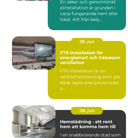
En säker och genomtänkt
elinstallation är grunden i
varje fungerande hem eller
lokal. Allt från bely...
09. jun
FTX-installation för
energismart och hälsosam
ventilation
FTX-installation är en
ventilationslösning som ger
både lägre energikostnader
o...
08. jun
Hemstädning - ett rent
hem att komma hem till
I en snabbväxande stad som