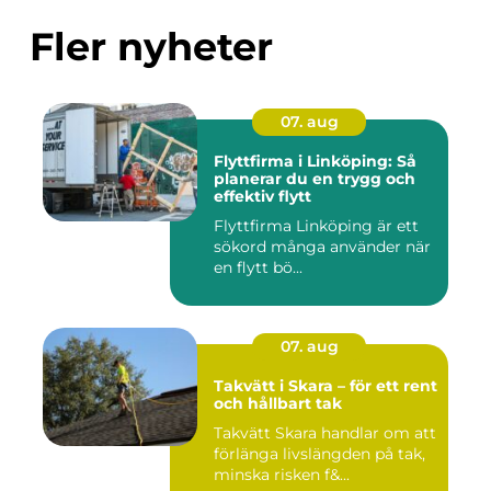
Fler nyheter
07. aug
Flyttfirma i Linköping: Så
planerar du en trygg och
effektiv flytt
Flyttfirma Linköping är ett
sökord många använder när
en flytt bö...
07. aug
Takvätt i Skara – för ett rent
och hållbart tak
Takvätt Skara handlar om att
förlänga livslängden på tak,
minska risken f&...