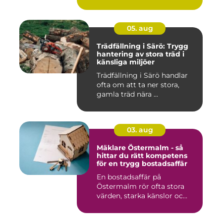
05. aug
Trädfällning i Särö: Trygg
hantering av stora träd i
känsliga miljöer
Trädfällning i Särö handlar
ofta om att ta ner stora,
gamla träd nära ...
03. aug
Mäklare Östermalm - så
hittar du rätt kompetens
för en trygg bostadsaffär
En bostadsaffär på
Östermalm rör ofta stora
värden, starka känslor oc...