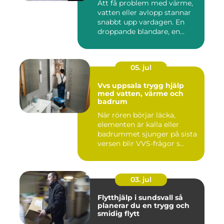
Att få problem med värme,
vatten eller avlopp stannar
snabbt upp vardagen. En
droppande blandare, en...
05. jul
Vvs uppsala trygg hjälp
med vatten, värme och
badrum
När rören börjar läcka,
elementen är kalla eller
badrummet sjunger på sista
versen blir VVS-frågor s...
03. jul
Flytthjälp i sundsvall så
planerar du en trygg och
smidig flytt