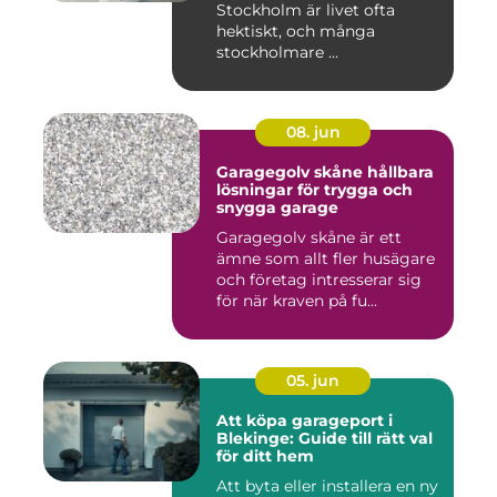
Stockholm är livet ofta
hektiskt, och många
stockholmare ...
08. jun
Garagegolv skåne hållbara
lösningar för trygga och
snygga garage
Garagegolv skåne är ett
ämne som allt fler husägare
och företag intresserar sig
för när kraven på fu...
05. jun
Att köpa garageport i
Blekinge: Guide till rätt val
för ditt hem
Att byta eller installera en ny