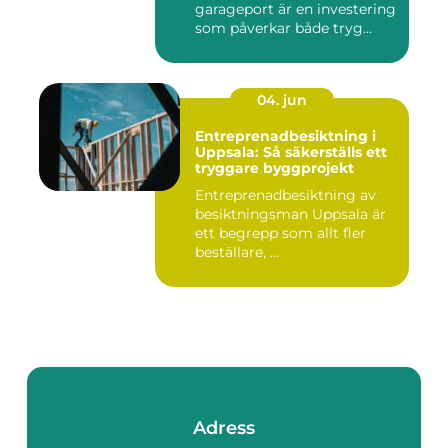
garageport är en investering
som påverkar både tryg...
04. jun
Entreprenadbesiktning i
Uppsala: Så säkerställs ett
tryggare byggprojekt
Entreprenadbesiktning av
besiktningsman Uppsala är
ett begrepp som allt fler
beställare, ...
Adress