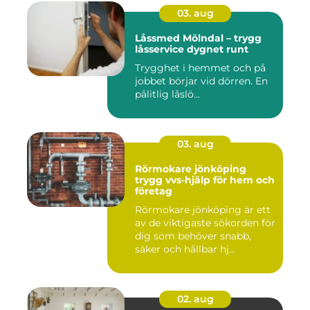
03. aug
Låssmed Mölndal – trygg
låsservice dygnet runt
Trygghet i hemmet och på
jobbet börjar vid dörren. En
pålitlig låslö...
03. aug
Rörmokare jönköping
trygg vvs-hjälp för hem och
företag
Rörmokare jönköping är ett
av de viktigaste sökorden för
dig som behöver snabb,
säker och hållbar hj...
02. aug