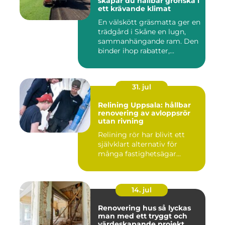
skapar du hållbar grönska i
ett krävande klimat
En välskött gräsmatta ger en
trädgård i Skåne en lugn,
sammanhängande ram. Den
binder ihop rabatter,...
31. jul
Relining Uppsala: hållbar
renovering av avloppsrör
utan rivning
Relining rör har blivit ett
självklart alternativ för
många fastighetsägar...
14. jul
Renovering hus så lyckas
man med ett tryggt och
värdeskapande projekt